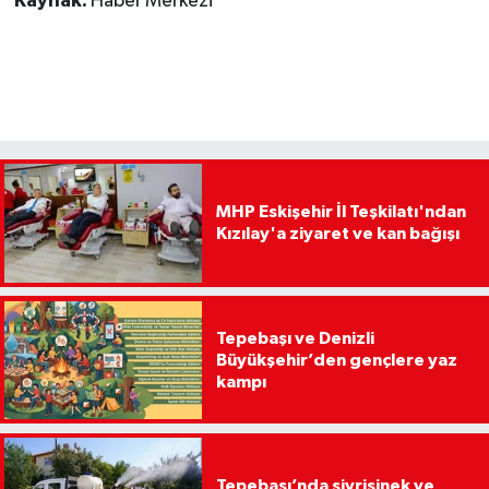
Kaynak:
Haber Merkezi
MHP Eskişehir İl Teşkilatı'ndan
Kızılay'a ziyaret ve kan bağışı
Tepebaşı ve Denizli
Büyükşehir’den gençlere yaz
kampı
Tepebaşı’nda sivrisinek ve