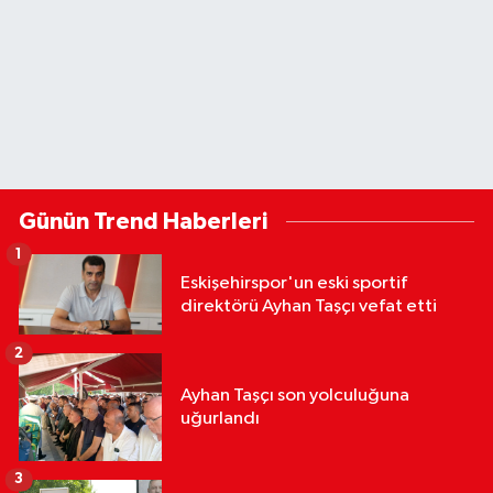
Günün Trend Haberleri
1
Eskişehirspor'un eski sportif
direktörü Ayhan Taşçı vefat etti
2
Ayhan Taşçı son yolculuğuna
uğurlandı
3