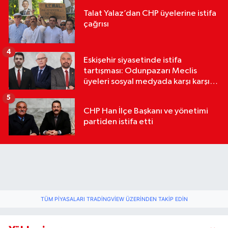
Talat Yalaz’dan CHP üyelerine istifa
çağrısı
4
Eskişehir siyasetinde istifa
tartışması: Odunpazarı Meclis
üyeleri sosyal medyada karşı karşıya
geldi
5
CHP Han İlçe Başkanı ve yönetimi
partiden istifa etti
TÜM PIYASALARI TRADINGVIEW ÜZERINDEN TAKIP EDIN