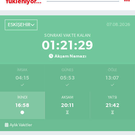
Yükleniyor...
ESKİŞEHİR
07.08.2026
SONRAKI VAKTE KALAN
01:21:28
Akşam Namazı
İMSAK
GÜNEŞ
ÖĞLE
04:15
05:53
13:07
İKINDI
AKŞAM
YATSI
16:58
20:11
21:42
Aylık Vakitler