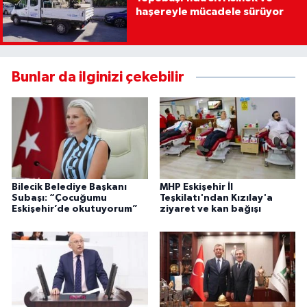
haşereyle mücadele sürüyor
Bunlar da ilginizi çekebilir
Bilecik Belediye Başkanı
MHP Eskişehir İl
Subaşı: “Çocuğumu
Teşkilatı'ndan Kızılay'a
Eskişehir’de okutuyorum”
ziyaret ve kan bağışı