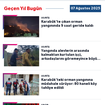
Geçen Yıl Bugün
07 Ağustos 2025
ASAYİŞ
Karabük'te çıkan orman
yangınında 9 saat geride kaldı
ASAYİŞ
Yangında alevlerin arasında
kalmaktan kurtulan işçi,
arkadaşlarını göremeyince büyük
panik yaşadı
ASAYİŞ
Karabük'teki orman yangınına
müdahale sürüyor: 80 haneli köy
tahliye edildi
SPOR