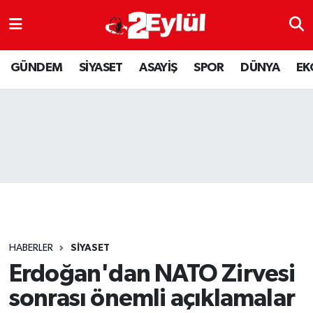
ASAYİŞ
Nöbetçi Eczaneler
GÜNDEM
SİYASET
ASAYİŞ
SPOR
DÜNYA
EK
DÜNYA
Hava Durumu
EKONOMİ
Eskişehir Namaz Vakitleri
GÜNDEM
Trafik Durumu
RESMİ İLAN
Puan Durumu ve Fikstür
SİYASET
Tüm Manşetler
HABERLER
SİYASET
SPOR
Son Dakika Haberleri
Erdoğan'dan NATO Zirvesi
sonrası önemli açıklamalar
YAŞAM
Haber Arşivi