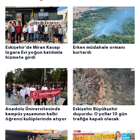
Eskişehir’de Miran Kasap
Erken müdahale ormanı
Izgara Evi yoğun katılımla
kurtardı
hizmete girdi
Anadolu Üniversitesinde
Eskişehir Büyükşehir
kampüs yaşamının kalbi
duyurdu: O yollar 10 gün
öğrenci kulüplerinde atıyor
trafiğe kapalı olacak