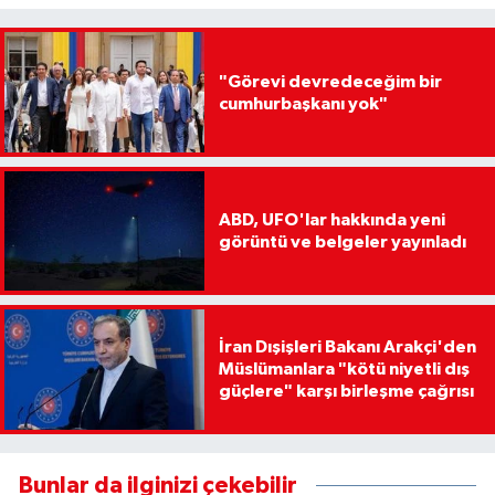
"Görevi devredeceğim bir
cumhurbaşkanı yok"
ABD, UFO'lar hakkında yeni
görüntü ve belgeler yayınladı
İran Dışişleri Bakanı Arakçi'den
Müslümanlara "kötü niyetli dış
güçlere" karşı birleşme çağrısı
Bunlar da ilginizi çekebilir