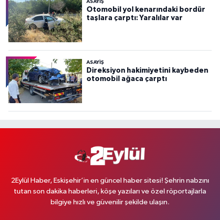
ASAYİŞ
Otomobil yol kenarındaki bordür
taşlara çarptı: Yaralılar var
ASAYİŞ
Direksiyon hakimiyetini kaybeden
otomobil ağaca çarptı
2Eylül Haber, Eskişehir’in en güncel haber sitesi! Şehrin nabzını
tutan son dakika haberleri, köşe yazıları ve özel röportajlarla
bilgiye hızlı ve güvenilir şekilde ulaşın.