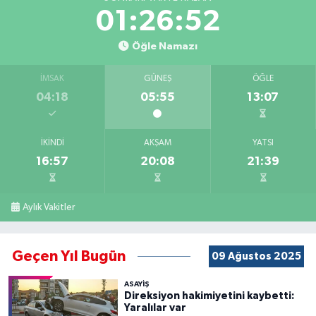
01:26:52
Öğle Namazı
İMSAK
GÜNEŞ
ÖĞLE
04:18
05:55
13:07
İKINDI
AKŞAM
YATSI
16:57
20:08
21:39
Aylık Vakitler
Geçen Yıl Bugün
09 Ağustos 2025
ASAYİŞ
Direksiyon hakimiyetini kaybetti:
Yaralılar var