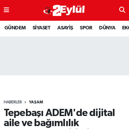
ASAYİŞ
Nöbetçi Eczaneler
GÜNDEM
SİYASET
ASAYİŞ
SPOR
DÜNYA
EK
DÜNYA
Hava Durumu
EKONOMİ
Eskişehir Namaz Vakitleri
GÜNDEM
Trafik Durumu
RESMİ İLAN
Puan Durumu ve Fikstür
SİYASET
Tüm Manşetler
HABERLER
YAŞAM
SPOR
Son Dakika Haberleri
Tepebaşı ADEM'de dijital
aile ve bağımlılık
YAŞAM
Haber Arşivi