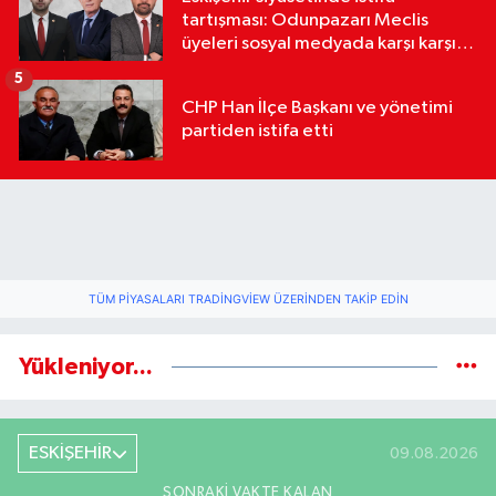
tartışması: Odunpazarı Meclis
üyeleri sosyal medyada karşı karşıya
geldi
5
CHP Han İlçe Başkanı ve yönetimi
partiden istifa etti
TÜM PIYASALARI TRADINGVIEW ÜZERINDEN TAKIP EDIN
Yükleniyor...
ESKİŞEHİR
09.08.2026
SONRAKI VAKTE KALAN