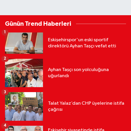
Günün Trend Haberleri
1
Eskişehirspor'un eski sportif
direktörü Ayhan Taşçı vefat etti
2
Ayhan Taşçı son yolculuğuna
uğurlandı
3
Talat Yalaz’dan CHP üyelerine istifa
çağrısı
4
Eskişehir siyasetinde istifa