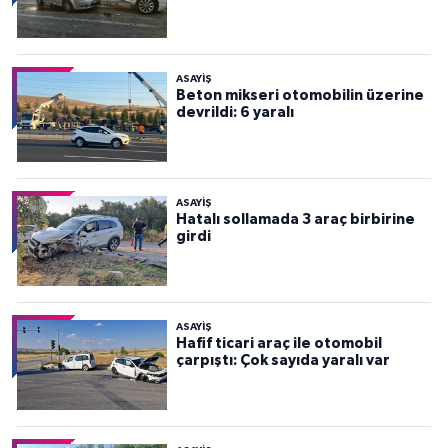
ASAYİŞ
Beton mikseri otomobilin üzerine
devrildi: 6 yaralı
ASAYİŞ
Hatalı sollamada 3 araç birbirine
girdi
ASAYİŞ
Hafif ticari araç ile otomobil
çarpıştı: Çok sayıda yaralı var