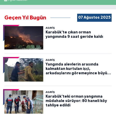
Geçen Yıl Bugün
07 Ağustos 2025
ASAYİŞ
Karabük'te çıkan orman
yangınında 9 saat geride kaldı
ASAYİŞ
Yangında alevlerin arasında
kalmaktan kurtulan işçi,
arkadaşlarını göremeyince büyük
panik yaşadı
ASAYİŞ
Karabük'teki orman yangınına
müdahale sürüyor: 80 haneli köy
tahliye edildi