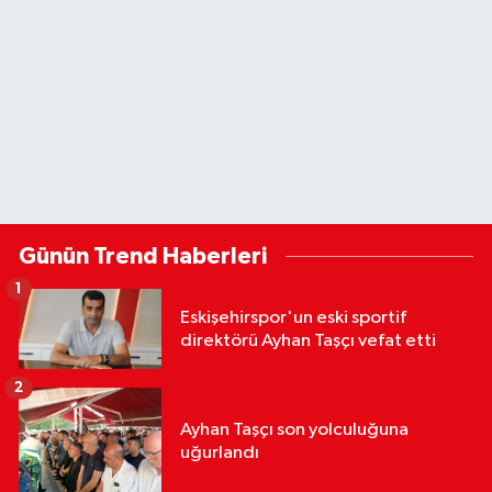
Günün Trend Haberleri
1
Eskişehirspor'un eski sportif
direktörü Ayhan Taşçı vefat etti
2
Ayhan Taşçı son yolculuğuna
uğurlandı