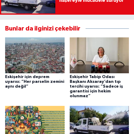
haşereyle mücadele sürüyor
Bunlar da ilginizi çekebilir
Eskişehir için deprem
Eskişehir Tabip Odası
uyarısı: “Her parselin zemini
Başkanı Aksaray’dan tıp
aynı değil”
tercihi uyarısı: “Sadece iş
garantisi için hekim
olunmaz”