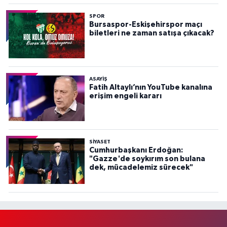
SPOR
Bursaspor-Eskişehirspor maçı
biletleri ne zaman satışa çıkacak?
ASAYİŞ
Fatih Altaylı’nın YouTube kanalına
erişim engeli kararı
SİYASET
Cumhurbaşkanı Erdoğan:
"Gazze'de soykırım son bulana
dek, mücadelemiz sürecek"