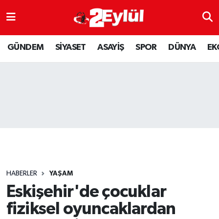
ASAYİŞ
Nöbetçi Eczaneler
GÜNDEM
SİYASET
ASAYİŞ
SPOR
DÜNYA
EK
DÜNYA
Hava Durumu
EKONOMİ
Eskişehir Namaz Vakitleri
GÜNDEM
Trafik Durumu
RESMİ İLAN
Puan Durumu ve Fikstür
SİYASET
Tüm Manşetler
HABERLER
YAŞAM
SPOR
Son Dakika Haberleri
Eskişehir'de çocuklar
fiziksel oyuncaklardan
YAŞAM
Haber Arşivi