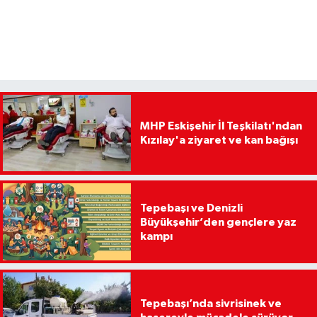
MHP Eskişehir İl Teşkilatı'ndan
Kızılay'a ziyaret ve kan bağışı
Tepebaşı ve Denizli
Büyükşehir’den gençlere yaz
kampı
Tepebaşı’nda sivrisinek ve