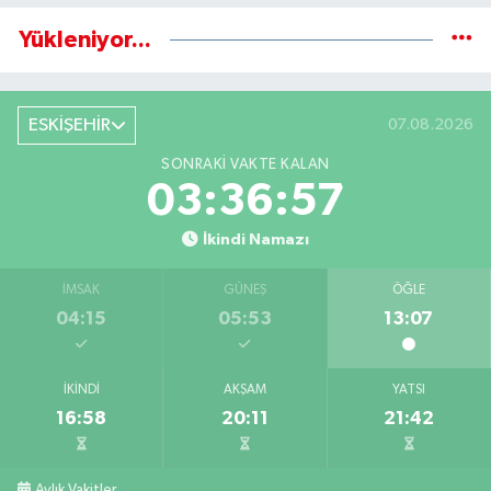
Yükleniyor...
ESKİŞEHİR
07.08.2026
SONRAKI VAKTE KALAN
03:36:56
İkindi Namazı
İMSAK
GÜNEŞ
ÖĞLE
04:15
05:53
13:07
İKINDI
AKŞAM
YATSI
16:58
20:11
21:42
Aylık Vakitler