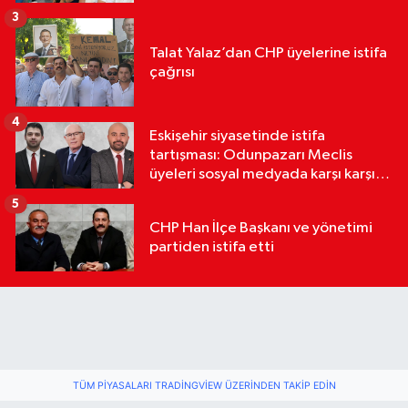
3
Talat Yalaz’dan CHP üyelerine istifa
çağrısı
4
Eskişehir siyasetinde istifa
tartışması: Odunpazarı Meclis
üyeleri sosyal medyada karşı karşıya
geldi
5
CHP Han İlçe Başkanı ve yönetimi
partiden istifa etti
TÜM PIYASALARI TRADINGVIEW ÜZERINDEN TAKIP EDIN