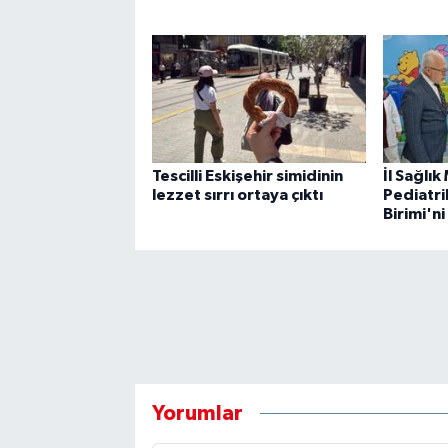
Tescilli Eskişehir simidinin
İl Sağlık
lezzet sırrı ortaya çıktı
Pediatri
Birimi'ni
Yorumlar