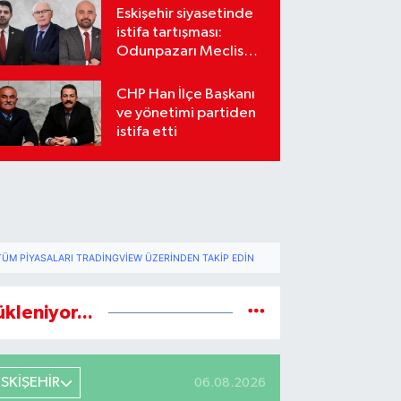
Eskişehir siyasetinde
istifa tartışması:
Odunpazarı Meclis
üyeleri sosyal
medyada karşı karşıya
CHP Han İlçe Başkanı
geldi
ve yönetimi partiden
istifa etti
TÜM PIYASALARI TRADINGVIEW ÜZERINDEN TAKIP EDIN
ükleniyor...
ESKİŞEHİR
06.08.2026