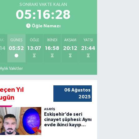
SONRAKI VAKTE KALAN
05:16:26
Öğle Namazı
AK
GÜNEŞ
ÖĞLE
İKINDI
AKŞAM
YATSI
14
05:52
13:07
16:58
20:12
21:44
Aylık Vakitler
eçen Yıl
06 Ağustos
ugün
2025
ASAYİŞ
Eskişehir’de seri
cinayet şüphesi: Aynı
evde ikinci kayıp
vakası!