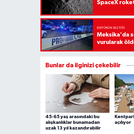
SpaceX roket
EDITÖRÜN SEÇTIĞI
Meksika'da s
vurularak öld
Bunlar da ilginizi çekebilir
45-65 yaş arasındaki bu
Kentpark
alışkanlıklar bunamadan
açılıyor
uzak 13 yıl kazandırabilir