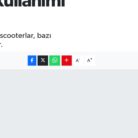
kullanımı
 scooterlar, bazı
.
-
+
A
A