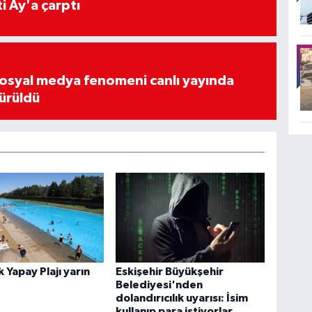
i Ay'a çarptı
osyal medya fenomeni canlı yayında
ürüldü
 Yapay Plajı yarın
Eskişehir Büyükşehir
Belediyesi'nden
dolandırıcılık uyarısı: İsim
kullanıp para istiyorlar