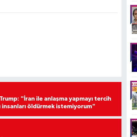
Trump: "İran ile anlaşma yapmayı tercih
 insanları öldürmek istemiyorum"