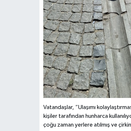
Vatandaşlar, “Ulaşımı kolaylaştırma
kişiler tarafından hunharca kullan
çoğu zaman yerlere atılmış ve çirki