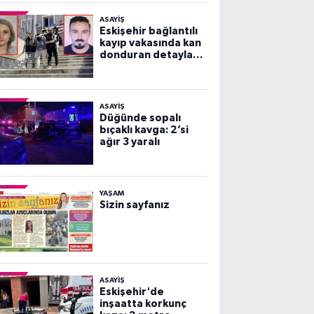
ASAYİŞ
Eskişehir bağlantılı
kayıp vakasında kan
donduran detaylar
ortaya çıktı!
ASAYİŞ
Düğünde sopalı
bıçaklı kavga: 2’si
ağır 3 yaralı
YAŞAM
Sizin sayfanız
ASAYİŞ
Eskişehir'de
inşaatta korkunç