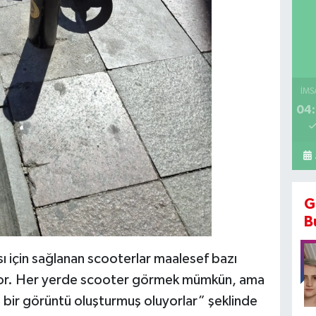
İMS
04:
G
B
sı için sağlanan scooterlar maalesef bazı
ılıyor. Her yerde scooter görmek mümkün, ama
n bir görüntü oluşturmuş oluyorlar” şeklinde