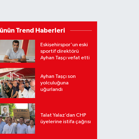
ünün Trend Haberleri
Eskişehirspor'un eski
sportif direktörü
Ayhan Taşçı vefat etti
Ayhan Taşçı son
yolculuğuna
uğurlandı
Talat Yalaz’dan CHP
üyelerine istifa çağrısı