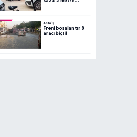
kaza: 2 metre
yüksekten beton
zemine çakıldı!
ASAYİŞ
Freni boşalan tır 8
aracı biçti!