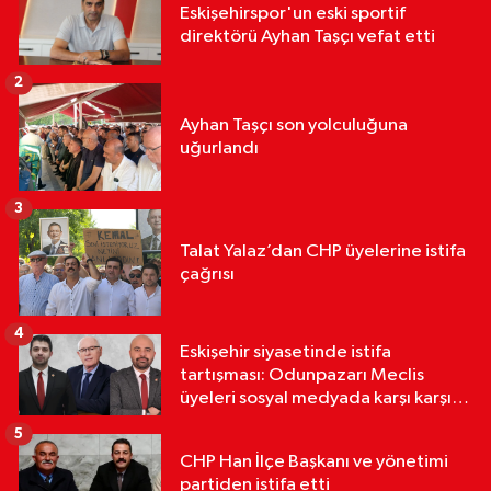
Eskişehirspor'un eski sportif
direktörü Ayhan Taşçı vefat etti
2
Ayhan Taşçı son yolculuğuna
uğurlandı
3
Talat Yalaz’dan CHP üyelerine istifa
çağrısı
4
Eskişehir siyasetinde istifa
tartışması: Odunpazarı Meclis
üyeleri sosyal medyada karşı karşıya
geldi
5
CHP Han İlçe Başkanı ve yönetimi
partiden istifa etti