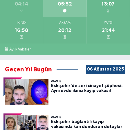
04:14
05:52
13:07
İKINDI
AKŞAM
YATSI
16:58
20:12
21:44
Aylık Vakitler
Geçen Yıl Bugün
06 Ağustos 2025
ASAYİŞ
Eskişehir’de seri cinayet şüphesi:
Aynı evde ikinci kayıp vakası!
ASAYİŞ
Eskişehir bağlantılı kayıp
vakasında kan donduran detaylar