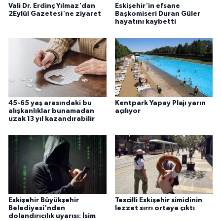
Vali Dr. Erdinç Yılmaz'dan
Eskişehir'in efsane
2Eylül Gazetesi'ne ziyaret
Başkomiseri Duran Güler
hayatını kaybetti
45-65 yaş arasındaki bu
Kentpark Yapay Plajı yarın
alışkanlıklar bunamadan
açılıyor
uzak 13 yıl kazandırabilir
Eskişehir Büyükşehir
Tescilli Eskişehir simidinin
Belediyesi'nden
lezzet sırrı ortaya çıktı
dolandırıcılık uyarısı: İsim