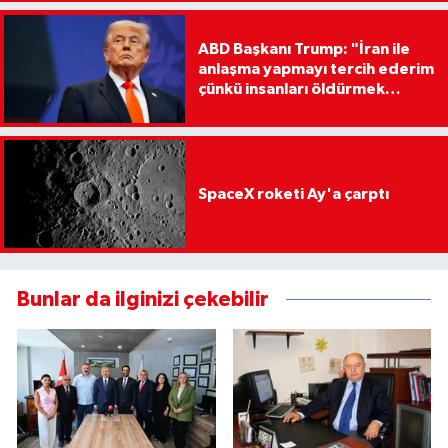
ABD Başkanı Trump: "İran ile
anlaşma yapmayı tercih ederim
çünkü insanları öldürmek
istemiyorum"
SpaceX roketi Ay'a çarptı
Bunlar da ilginizi çekebilir