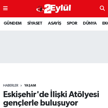
ASAYİŞ
Nöbetçi Eczaneler
GÜNDEM
SİYASET
ASAYİŞ
SPOR
DÜNYA
EK
DÜNYA
Hava Durumu
EKONOMİ
Eskişehir Namaz Vakitleri
GÜNDEM
Trafik Durumu
RESMİ İLAN
Puan Durumu ve Fikstür
SİYASET
Tüm Manşetler
HABERLER
YAŞAM
SPOR
Son Dakika Haberleri
Eskişehir'de İlişki Atölyesi
gençlerle buluşuyor
YAŞAM
Haber Arşivi