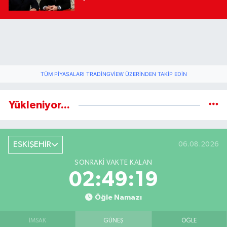
TÜM PIYASALARI TRADINGVIEW ÜZERINDEN TAKIP EDIN
Yükleniyor...
ESKİŞEHİR
06.08.2026
SONRAKI VAKTE KALAN
02:49:19
Öğle Namazı
İMSAK
GÜNEŞ
ÖĞLE