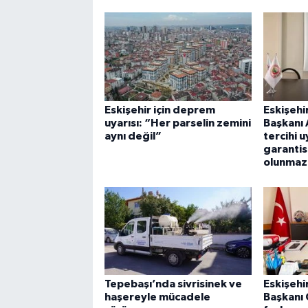
Eskişehir için deprem
Eskişehi
uyarısı: “Her parselin zemini
Başkanı 
aynı değil”
tercihi u
garantis
olunmaz
Tepebaşı’nda sivrisinek ve
Eskişehi
haşereyle mücadele
Başkanı 