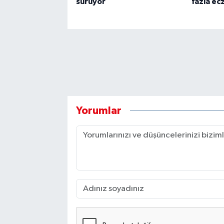
sürüyor
fazla ecz
Yorumlar