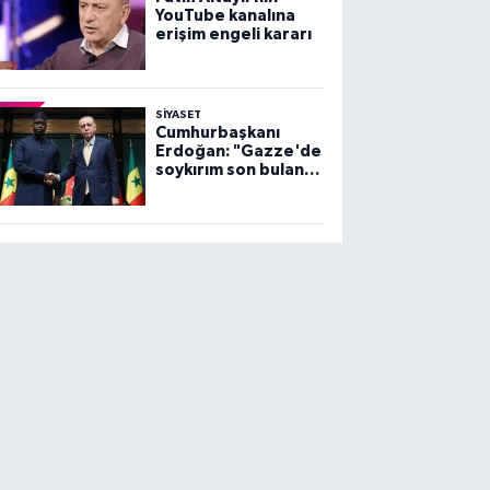
YouTube kanalına
erişim engeli kararı
SİYASET
Cumhurbaşkanı
Erdoğan: "Gazze'de
soykırım son bulana
dek, mücadelemiz
sürecek"