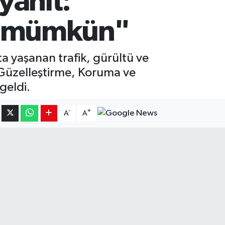
 yanıt:
a mümkün"
a yaşanan trafik, gürültü ve
Güzelleştirme, Koruma ve
geldi.
-
+
A
A