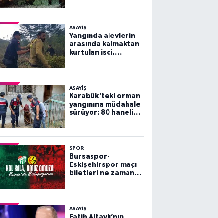
ASAYİŞ
Yangında alevlerin
arasında kalmaktan
kurtulan işçi,
arkadaşlarını
göremeyince büyük
panik yaşadı
ASAYİŞ
Karabük'teki orman
yangınına müdahale
sürüyor: 80 haneli
köy tahliye edildi
SPOR
Bursaspor-
Eskişehirspor maçı
biletleri ne zaman
satışa çıkacak?
ASAYİŞ
Fatih Altaylı’nın