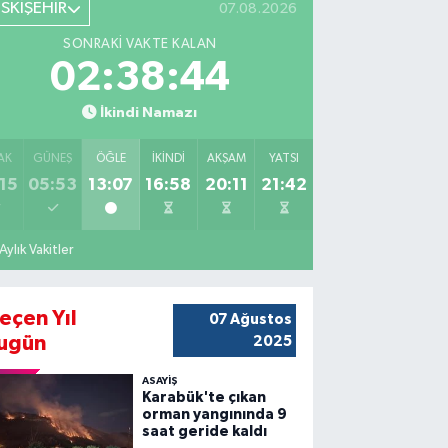
ESKİŞEHİR
07.08.2026
SONRAKI VAKTE KALAN
02:38:43
İkindi Namazı
AK
GÜNEŞ
ÖĞLE
İKINDI
AKŞAM
YATSI
15
05:53
13:07
16:58
20:11
21:42
Aylık Vakitler
eçen Yıl
07 Ağustos
ugün
2025
ASAYİŞ
Karabük'te çıkan
orman yangınında 9
saat geride kaldı