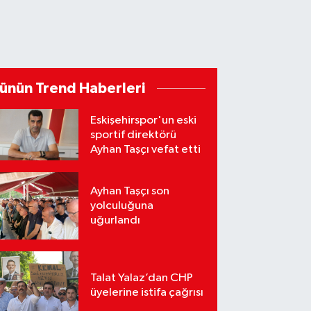
ünün Trend Haberleri
Eskişehirspor'un eski
sportif direktörü
Ayhan Taşçı vefat etti
Ayhan Taşçı son
yolculuğuna
uğurlandı
Talat Yalaz’dan CHP
üyelerine istifa çağrısı