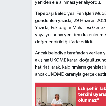
yeniden ele alınması yer alıyordu.
Tepebaşı Belediyesi Fen İşleri Müd
gönderilen yazıda, 29 Haziran 2026 ta
Yazıda, Eskibağlar Mahallesi Genez 
yaya yollarının yeniden düzenlenmes
değerlendirildiği ifade edildi.
Ancak belediye tarafından verilen y
akışının UKOME kararı doğrultusunda
hatırlatılarak, kaldırımların genişlet
ancak UKOME kararıyla gerçekleştir
Eskişehir Ta
tercihi uyarı
olunmaz”