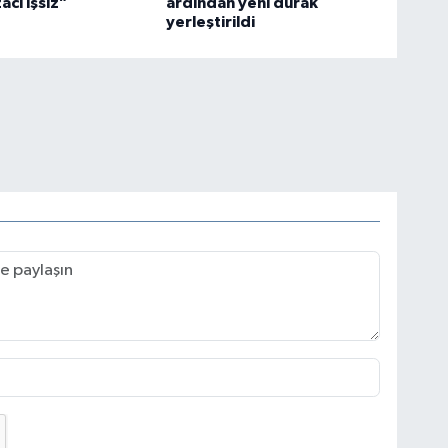
acı işsiz”
ardından yeni durak
yerleştirildi