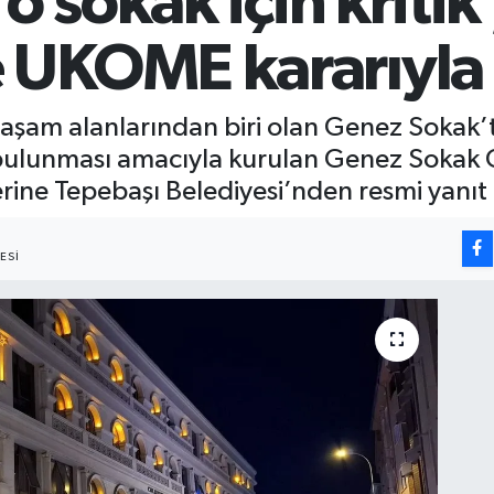
o sokak için kritik
 UKOME kararıyl
yaşam alanlarından biri olan Genez Sokak’t
bulunması amacıyla kurulan Genez Sokak 
rine Tepebaşı Belediyesi’nden resmi yanıt 
ESI