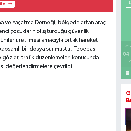
üle
a ve Yaşatma Derneği, bölgede artan araç
ilenci çocukların oluşturduğu güvenlik
özümler üretilmesi amacıyla ortak hareket
İMS
ra kapsamlı bir dosya sunmuştu. Tepebaşı
04:
kte gözler, trafik düzenlemeleri konusunda
sı değerlendirmelere çevrildi.
G
B