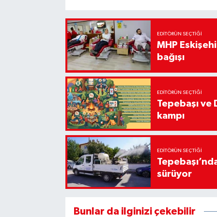
EDITÖRÜN SEÇTIĞI
MHP Eskişehir
bağışı
EDITÖRÜN SEÇTIĞI
Tepebaşı ve 
kampı
EDITÖRÜN SEÇTIĞI
Tepebaşı’nda
sürüyor
Bunlar da ilginizi çekebilir