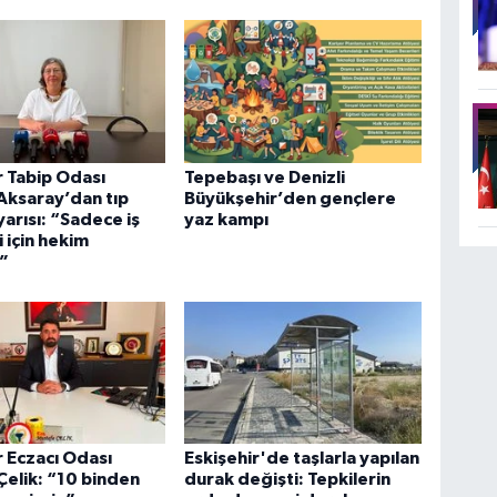
r Tabip Odası
Tepebaşı ve Denizli
Aksaray’dan tıp
Büyükşehir’den gençlere
yarısı: “Sadece iş
yaz kampı
i için hekim
”
r Eczacı Odası
Eskişehir'de taşlarla yapılan
Çelik: “10 binden
durak değişti: Tepkilerin