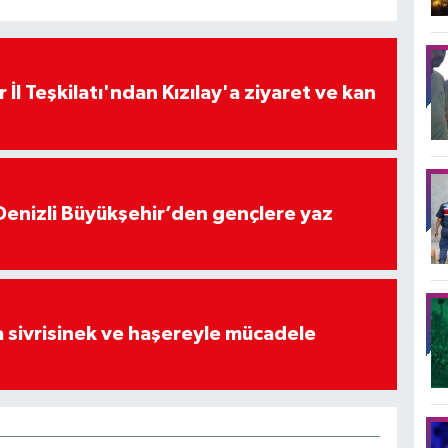
 İl Teşkilatı'ndan Kızılay'a ziyaret ve kan
Denizli Büyükşehir’den gençlere yaz
 sivrisinek ve haşereyle mücadele