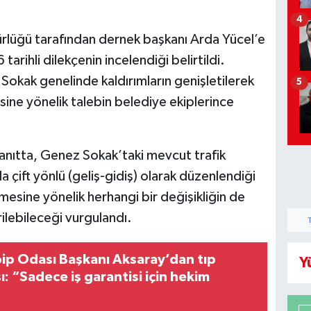
4
ürlüğü tarafından dernek başkanı Arda Yücel’e
rihli dilekçenin incelendiği belirtildi.
Sokak genelinde kaldırımların genişletilerek
5
ine yönelik talebin belediye ekiplerince
anıtta, Genez Sokak’taki mevcut trafik
 çift yönlü (geliş-gidiş) olarak düzenlendiği
ilmesine yönelik herhangi bir değişikliğin de
ilebileceği vurgulandı.
bip Odası Başkanı Aksaray’dan tıp
Y
sı: “Sadece iş garantisi için hekim