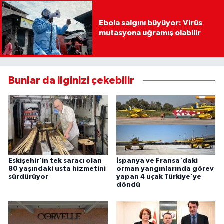
Ebola salgını büyüyor: Virüs
mutasyona uğramış olabilir
Bunlar da ilginizi çekebilir
Eskişehir'in tek saracı olan
İspanya ve Fransa'daki
80 yaşındaki usta hizmetini
orman yangınlarında görev
sürdürüyor
yapan 4 uçak Türkiye'ye
döndü