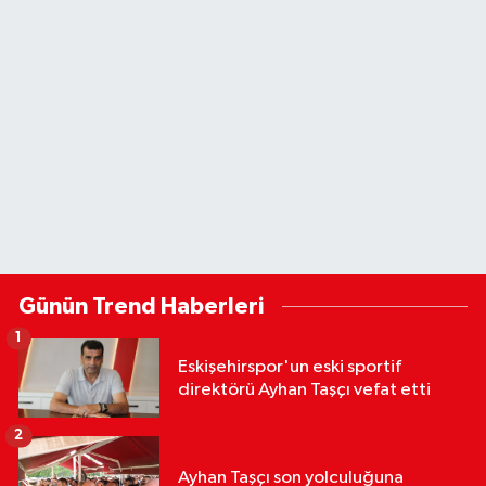
Günün Trend Haberleri
1
Eskişehirspor'un eski sportif
direktörü Ayhan Taşçı vefat etti
2
Ayhan Taşçı son yolculuğuna