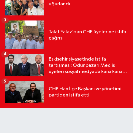
uğurlandı
3
Talat Yalaz’dan CHP üyelerine istifa
çağrısı
4
Eskişehir siyasetinde istifa
tartışması: Odunpazarı Meclis
üyeleri sosyal medyada karşı karşıya
geldi
5
CHP Han İlçe Başkanı ve yönetimi
partiden istifa etti