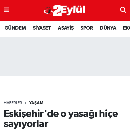
ASAYİŞ
Nöbetçi Eczaneler
GÜNDEM
SİYASET
ASAYİŞ
SPOR
DÜNYA
EK
DÜNYA
Hava Durumu
EKONOMİ
Eskişehir Namaz Vakitleri
GÜNDEM
Trafik Durumu
RESMİ İLAN
Puan Durumu ve Fikstür
SİYASET
Tüm Manşetler
HABERLER
YAŞAM
SPOR
Son Dakika Haberleri
Eskişehir'de o yasağı hiçe
sayıyorlar
YAŞAM
Haber Arşivi