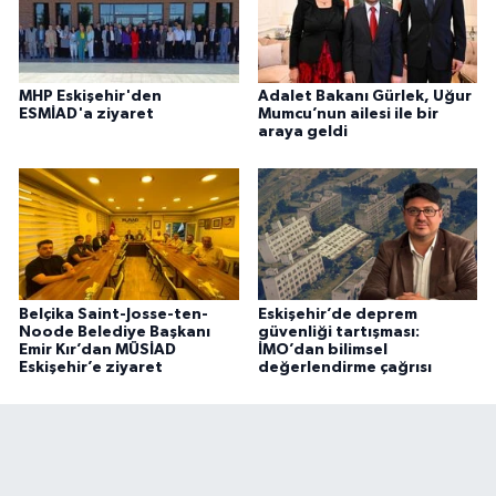
MHP Eskişehir'den
Adalet Bakanı Gürlek, Uğur
ESMİAD'a ziyaret
Mumcu’nun ailesi ile bir
araya geldi
Belçika Saint-Josse-ten-
Eskişehir’de deprem
Noode Belediye Başkanı
güvenliği tartışması:
Emir Kır’dan MÜSİAD
İMO’dan bilimsel
Eskişehir’e ziyaret
değerlendirme çağrısı