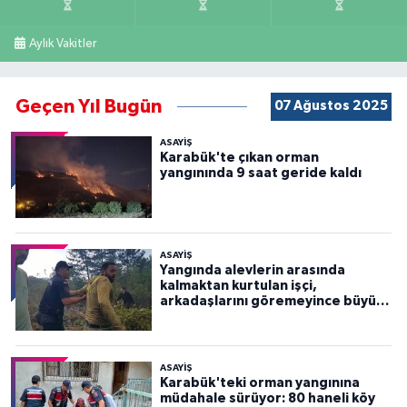
Aylık Vakitler
Geçen Yıl Bugün
07 Ağustos 2025
ASAYİŞ
Karabük'te çıkan orman
yangınında 9 saat geride kaldı
ASAYİŞ
Yangında alevlerin arasında
kalmaktan kurtulan işçi,
arkadaşlarını göremeyince büyük
panik yaşadı
ASAYİŞ
Karabük'teki orman yangınına
müdahale sürüyor: 80 haneli köy