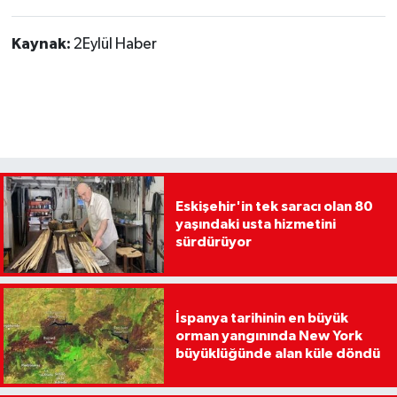
Kaynak:
2Eylül Haber
Eskişehir'in tek saracı olan 80
yaşındaki usta hizmetini
sürdürüyor
İspanya tarihinin en büyük
orman yangınında New York
büyüklüğünde alan küle döndü