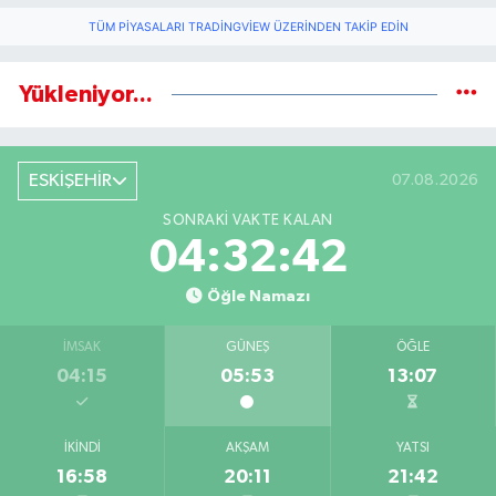
TÜM PIYASALARI TRADINGVIEW ÜZERINDEN TAKIP EDIN
Yükleniyor...
ESKİŞEHİR
07.08.2026
SONRAKI VAKTE KALAN
04:32:41
Öğle Namazı
İMSAK
GÜNEŞ
ÖĞLE
04:15
05:53
13:07
İKINDI
AKŞAM
YATSI
16:58
20:11
21:42