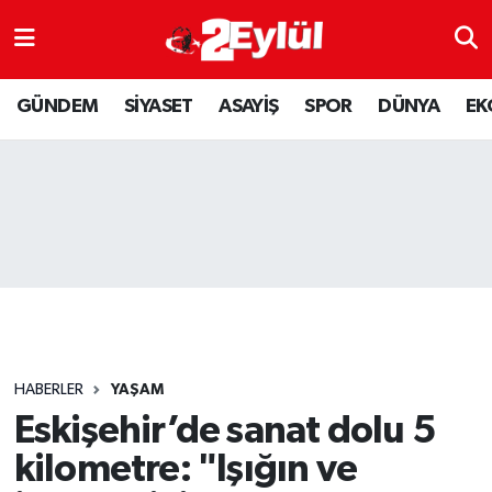
ASAYİŞ
Nöbetçi Eczaneler
GÜNDEM
SİYASET
ASAYİŞ
SPOR
DÜNYA
EK
DÜNYA
Hava Durumu
EKONOMİ
Eskişehir Namaz Vakitleri
GÜNDEM
Trafik Durumu
RESMİ İLAN
Puan Durumu ve Fikstür
SİYASET
Tüm Manşetler
HABERLER
YAŞAM
SPOR
Son Dakika Haberleri
Eskişehir’de sanat dolu 5
kilometre: "Işığın ve
YAŞAM
Haber Arşivi