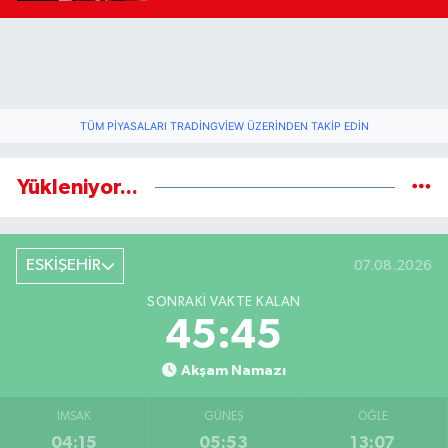
TÜM PIYASALARI TRADINGVIEW ÜZERINDEN TAKIP EDIN
Yükleniyor...
ESKİŞEHİR
07.08.2026
SONRAKI VAKTE KALAN
45:44
Akşam Namazı
İMSAK
GÜNEŞ
ÖĞLE
04:15
05:53
13:07