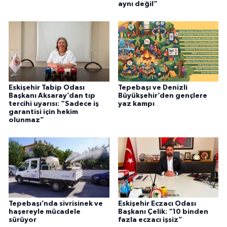
aynı değil”
Eskişehir Tabip Odası
Tepebaşı ve Denizli
Başkanı Aksaray’dan tıp
Büyükşehir’den gençlere
tercihi uyarısı: “Sadece iş
yaz kampı
garantisi için hekim
olunmaz”
Tepebaşı’nda sivrisinek ve
Eskişehir Eczacı Odası
haşereyle mücadele
Başkanı Çelik: “10 binden
sürüyor
fazla eczacı işsiz”