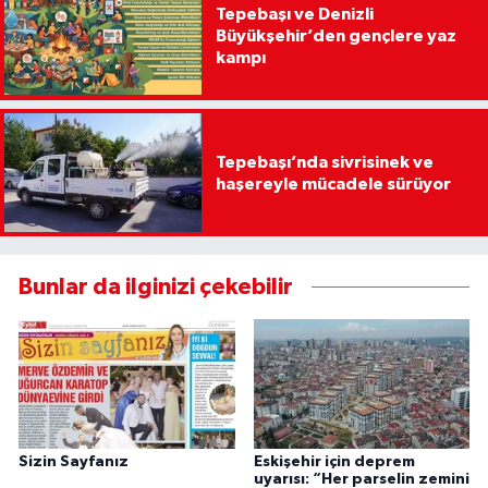
Tepebaşı ve Denizli
Büyükşehir’den gençlere yaz
kampı
Tepebaşı’nda sivrisinek ve
haşereyle mücadele sürüyor
Bunlar da ilginizi çekebilir
Sizin Sayfanız
Eskişehir için deprem
uyarısı: “Her parselin zemini