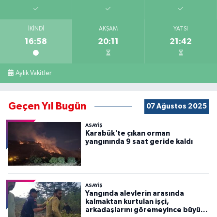
İKINDI
AKŞAM
YATSI
16:58
20:11
21:42
Aylık Vakitler
Geçen Yıl Bugün
07 Ağustos 2025
ASAYİŞ
Karabük'te çıkan orman
yangınında 9 saat geride kaldı
ASAYİŞ
Yangında alevlerin arasında
kalmaktan kurtulan işçi,
arkadaşlarını göremeyince büyük