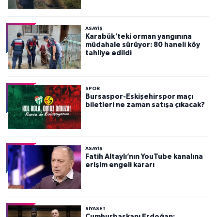
panik yaşadı
ASAYİŞ
Karabük'teki orman yangınına
müdahale sürüyor: 80 haneli köy
tahliye edildi
SPOR
Bursaspor-Eskişehirspor maçı
biletleri ne zaman satışa çıkacak?
ASAYİŞ
Fatih Altaylı’nın YouTube kanalına
erişim engeli kararı
SİYASET
Cumhurbaşkanı Erdoğan: