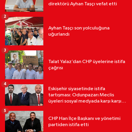
direktörü Ayhan Taşçı vefat etti
2
Ayhan Taşçı son yolculuğuna
uğurlandı
3
Talat Yalaz’dan CHP üyelerine istifa
çağrısı
4
Eskişehir siyasetinde istifa
tartışması: Odunpazarı Meclis
üyeleri sosyal medyada karşı karşıya
geldi
5
CHP Han İlçe Başkanı ve yönetimi
partiden istifa etti