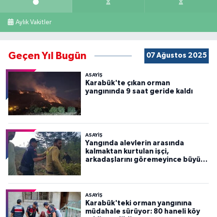
Aylık Vakitler
Geçen Yıl Bugün
07 Ağustos 2025
ASAYİŞ
Karabük'te çıkan orman
yangınında 9 saat geride kaldı
ASAYİŞ
Yangında alevlerin arasında
kalmaktan kurtulan işçi,
arkadaşlarını göremeyince büyük
panik yaşadı
ASAYİŞ
Karabük'teki orman yangınına
müdahale sürüyor: 80 haneli köy