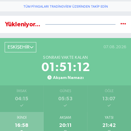
TÜM PIYASALARI TRADINGVIEW ÜZERINDEN TAKIP EDIN
Yükleniyor...
ESKİŞEHİR
07.08.2026
SONRAKI VAKTE KALAN
01:51:11
Akşam Namazı
İMSAK
GÜNEŞ
ÖĞLE
04:15
05:53
13:07
İKINDI
AKŞAM
YATSI
16:58
20:11
21:42