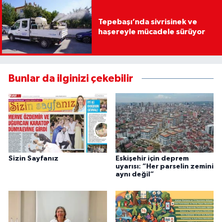
Tepebaşı’nda sivrisinek ve
haşereyle mücadele sürüyor
Bunlar da ilginizi çekebilir
Sizin Sayfanız
Eskişehir için deprem
uyarısı: “Her parselin zemini
aynı değil”