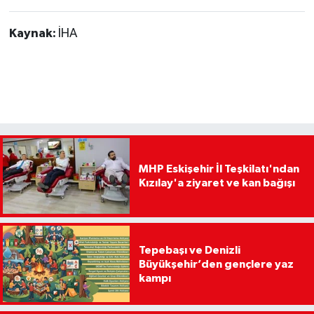
Kaynak:
İHA
MHP Eskişehir İl Teşkilatı'ndan
Kızılay'a ziyaret ve kan bağışı
Tepebaşı ve Denizli
Büyükşehir’den gençlere yaz
kampı