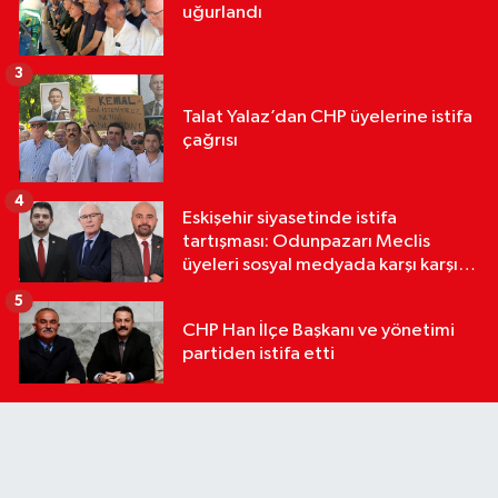
uğurlandı
3
Talat Yalaz’dan CHP üyelerine istifa
çağrısı
4
Eskişehir siyasetinde istifa
tartışması: Odunpazarı Meclis
üyeleri sosyal medyada karşı karşıya
geldi
5
CHP Han İlçe Başkanı ve yönetimi
partiden istifa etti