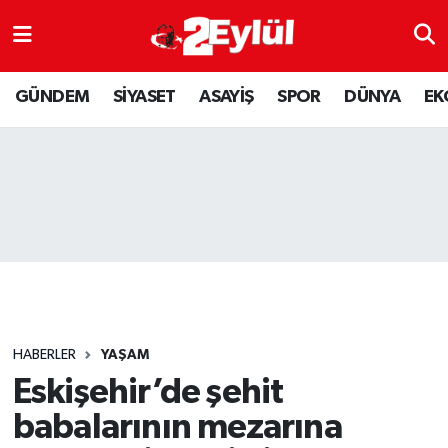
ASAYİŞ
Nöbetçi Eczaneler
GÜNDEM
SİYASET
ASAYİŞ
SPOR
DÜNYA
EK
DÜNYA
Hava Durumu
EKONOMİ
Eskişehir Namaz Vakitleri
GÜNDEM
Trafik Durumu
RESMİ İLAN
Puan Durumu ve Fikstür
SİYASET
Tüm Manşetler
HABERLER
YAŞAM
SPOR
Son Dakika Haberleri
Eskişehir’de şehit
babalarının mezarına
YAŞAM
Haber Arşivi