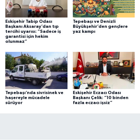
Eskişehir Tabip Odası
Tepebaşı ve Denizli
Başkanı Aksaray’dan tıp
Büyükşehir’den gençlere
tercihi uyarısı: “Sadece iş
yaz kampı
garantisi için hekim
olunmaz”
Tepebaşı’nda sivrisinek ve
Eskişehir Eczacı Odası
haşereyle mücadele
Başkanı Çelik: “10 binden
sürüyor
fazla eczacı işsiz”