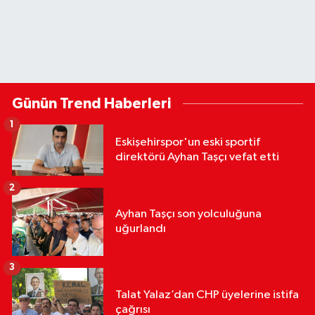
Günün Trend Haberleri
1
Eskişehirspor'un eski sportif
direktörü Ayhan Taşçı vefat etti
2
Ayhan Taşçı son yolculuğuna
uğurlandı
3
Talat Yalaz’dan CHP üyelerine istifa
çağrısı