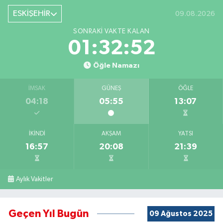
ESKİŞEHİR
09.08.2026
SONRAKI VAKTE KALAN
01:32:52
Öğle Namazı
İMSAK
GÜNEŞ
ÖĞLE
04:18
05:55
13:07
İKINDI
AKŞAM
YATSI
16:57
20:08
21:39
Aylık Vakitler
Geçen Yıl Bugün
09 Ağustos 2025