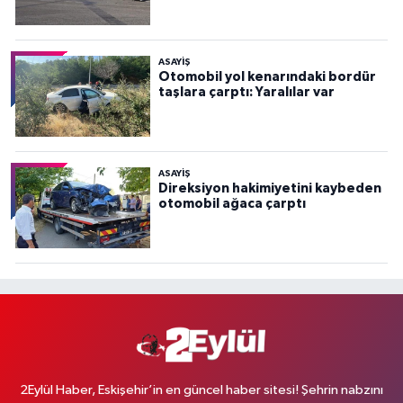
ASAYİŞ
Otomobil yol kenarındaki bordür
taşlara çarptı: Yaralılar var
ASAYİŞ
Direksiyon hakimiyetini kaybeden
otomobil ağaca çarptı
2Eylül Haber, Eskişehir’in en güncel haber sitesi! Şehrin nabzını