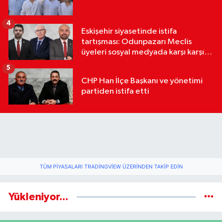
4
Eskişehir siyasetinde istifa
tartışması: Odunpazarı Meclis
üyeleri sosyal medyada karşı karşıya
geldi
5
CHP Han İlçe Başkanı ve yönetimi
partiden istifa etti
TÜM PIYASALARI TRADINGVIEW ÜZERINDEN TAKIP EDIN
Yükleniyor...