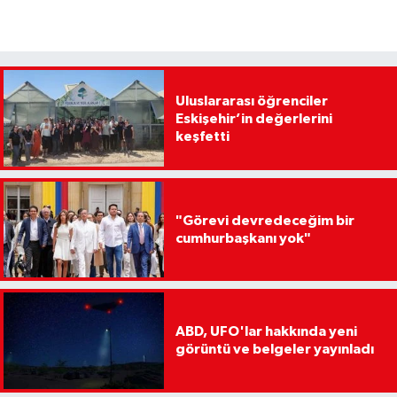
Uluslararası öğrenciler
Eskişehir’in değerlerini
keşfetti
"Görevi devredeceğim bir
cumhurbaşkanı yok"
ABD, UFO'lar hakkında yeni
görüntü ve belgeler yayınladı