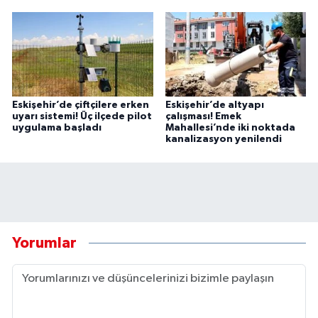
Eskişehir’de çiftçilere erken
Eskişehir’de altyapı
uyarı sistemi! Üç ilçede pilot
çalışması! Emek
uygulama başladı
Mahallesi’nde iki noktada
kanalizasyon yenilendi
Yorumlar