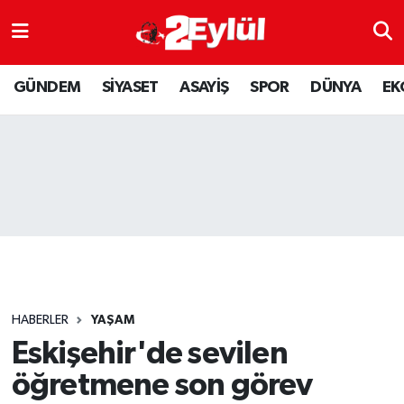
ASAYİŞ
Nöbetçi Eczaneler
GÜNDEM
SİYASET
ASAYİŞ
SPOR
DÜNYA
EK
DÜNYA
Hava Durumu
EKONOMİ
Eskişehir Namaz Vakitleri
GÜNDEM
Trafik Durumu
RESMİ İLAN
Puan Durumu ve Fikstür
SİYASET
Tüm Manşetler
HABERLER
YAŞAM
SPOR
Son Dakika Haberleri
Eskişehir'de sevilen
öğretmene son görev
YAŞAM
Haber Arşivi