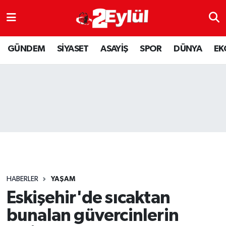
ASAYİŞ
Nöbetçi Eczaneler
GÜNDEM
SİYASET
ASAYİŞ
SPOR
DÜNYA
EK
DÜNYA
Hava Durumu
EKONOMİ
Eskişehir Namaz Vakitleri
GÜNDEM
Trafik Durumu
RESMİ İLAN
Puan Durumu ve Fikstür
SİYASET
Tüm Manşetler
HABERLER
YAŞAM
SPOR
Son Dakika Haberleri
Eskişehir'de sıcaktan
bunalan güvercinlerin
YAŞAM
Haber Arşivi