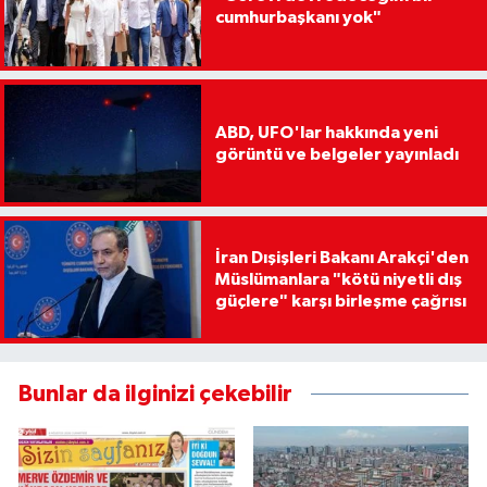
cumhurbaşkanı yok"
ABD, UFO'lar hakkında yeni
görüntü ve belgeler yayınladı
İran Dışişleri Bakanı Arakçi'den
Müslümanlara "kötü niyetli dış
güçlere" karşı birleşme çağrısı
Bunlar da ilginizi çekebilir