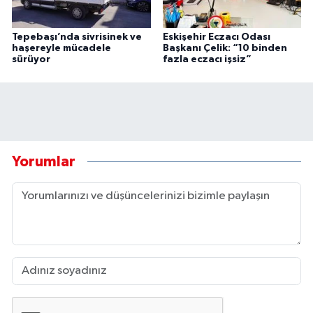
Tepebaşı’nda sivrisinek ve
Eskişehir Eczacı Odası
haşereyle mücadele
Başkanı Çelik: “10 binden
sürüyor
fazla eczacı işsiz”
Yorumlar