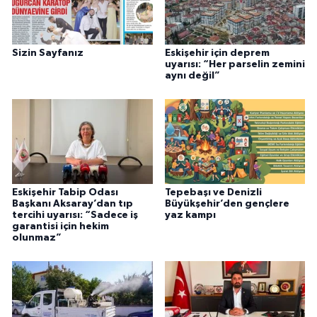
Sizin Sayfanız
Eskişehir için deprem
uyarısı: “Her parselin zemini
aynı değil”
Eskişehir Tabip Odası
Tepebaşı ve Denizli
Başkanı Aksaray’dan tıp
Büyükşehir’den gençlere
tercihi uyarısı: “Sadece iş
yaz kampı
garantisi için hekim
olunmaz”