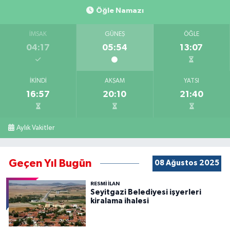
Öğle Namazı
İMSAK
GÜNEŞ
ÖĞLE
04:17
05:54
13:07
İKINDI
AKŞAM
YATSI
16:57
20:10
21:40
Aylık Vakitler
Geçen Yıl Bugün
08 Ağustos 2025
RESMİ İLAN
Seyitgazi Belediyesi işyerleri
kiralama ihalesi