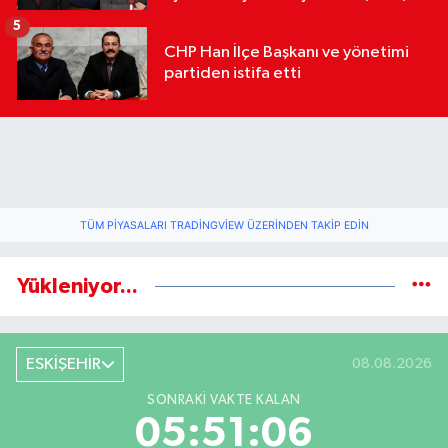
geldi
5
CHP Han İlçe Başkanı ve yönetimi
partiden istifa etti
TÜM PIYASALARI TRADINGVIEW ÜZERINDEN TAKIP EDIN
Yükleniyor...
ESKİŞEHİR
08.08.2026
SONRAKI VAKTE KALAN
05:51:06