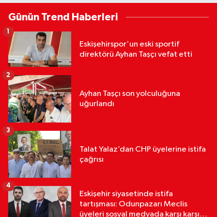
Günün Trend Haberleri
1
Eskişehirspor'un eski sportif
direktörü Ayhan Taşçı vefat etti
2
Ayhan Taşçı son yolculuğuna
uğurlandı
3
Talat Yalaz’dan CHP üyelerine istifa
çağrısı
4
Eskişehir siyasetinde istifa
tartışması: Odunpazarı Meclis
üyeleri sosyal medyada karşı karşıya