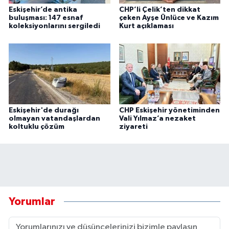
Eskişehir’de antika
CHP’li Çelik’ten dikkat
buluşması: 147 esnaf
çeken Ayşe Ünlüce ve Kazım
koleksiyonlarını sergiledi
Kurt açıklaması
Eskişehir'de durağı
CHP Eskişehir yönetiminden
olmayan vatandaşlardan
Vali Yılmaz’a nezaket
koltuklu çözüm
ziyareti
Yorumlar