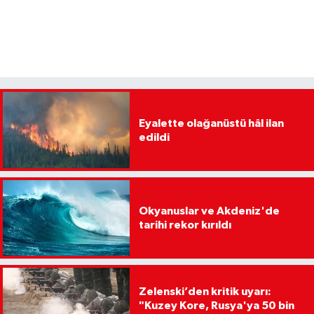
Eyalette olağanüstü hâl ilan
edildi
Okyanuslar ve Akdeniz'de
tarihi rekor kırıldı
Zelenski’den kritik uyarı:
"Kuzey Kore, Rusya'ya 50 bin