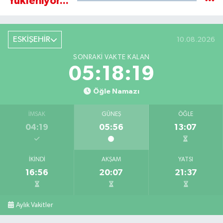
Yükleniyor...
ESKİŞEHİR
10.08.2026
SONRAKI VAKTE KALAN
05:18:19
Öğle Namazı
İMSAK
GÜNEŞ
ÖĞLE
04:19
05:56
13:07
İKINDI
AKŞAM
YATSI
16:56
20:07
21:37
Aylık Vakitler