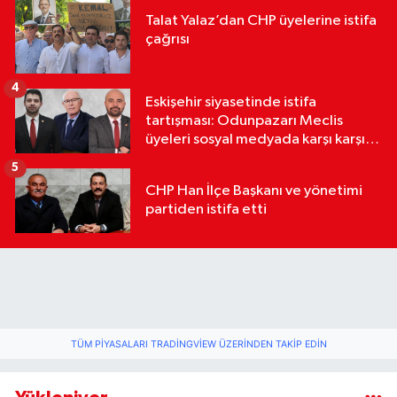
Talat Yalaz’dan CHP üyelerine istifa
çağrısı
4
Eskişehir siyasetinde istifa
tartışması: Odunpazarı Meclis
üyeleri sosyal medyada karşı karşıya
geldi
5
CHP Han İlçe Başkanı ve yönetimi
partiden istifa etti
TÜM PIYASALARI TRADINGVIEW ÜZERINDEN TAKIP EDIN