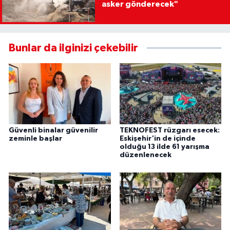
asker gönderecek"
Bunlar da ilginizi çekebilir
Güvenli binalar güvenilir
TEKNOFEST rüzgarı esecek:
zeminle başlar
Eskişehir'in de içinde
olduğu 13 ilde 61 yarışma
düzenlenecek