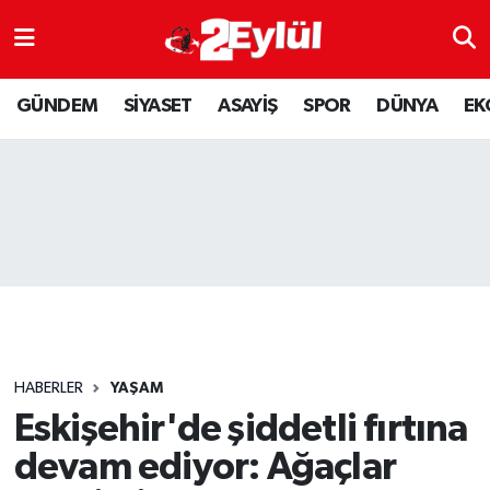
ASAYİŞ
Nöbetçi Eczaneler
GÜNDEM
SİYASET
ASAYİŞ
SPOR
DÜNYA
EK
DÜNYA
Hava Durumu
EKONOMİ
Eskişehir Namaz Vakitleri
GÜNDEM
Trafik Durumu
RESMİ İLAN
Puan Durumu ve Fikstür
SİYASET
Tüm Manşetler
HABERLER
YAŞAM
SPOR
Son Dakika Haberleri
Eskişehir'de şiddetli fırtına
devam ediyor: Ağaçlar
YAŞAM
Haber Arşivi