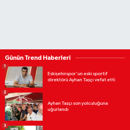
Günün Trend Haberleri
1
Eskişehirspor'un eski sportif
direktörü Ayhan Taşçı vefat etti
2
Ayhan Taşçı son yolculuğuna
uğurlandı
3