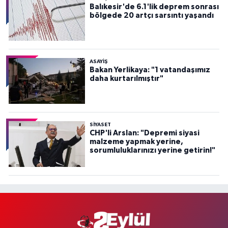
Balıkesir'de 6.1'lik deprem sonrası
bölgede 20 artçı sarsıntı yaşandı
ASAYİŞ
Bakan Yerlikaya: "1 vatandaşımız
daha kurtarılmıştır"
SİYASET
CHP'li Arslan: "Depremi siyasi
malzeme yapmak yerine,
sorumluluklarınızı yerine getirin!"