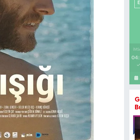
İMS
04:
G
B