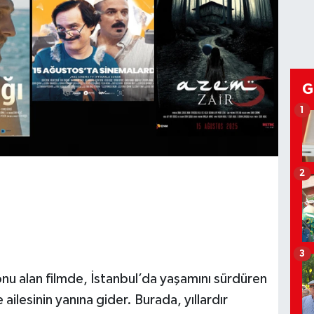
G
1
2
3
nu alan filmde, İstanbul’da yaşamını sürdüren
ilesinin yanına gider. Burada, yıllardır