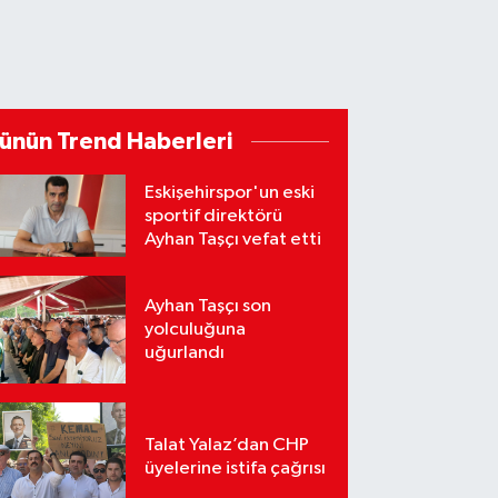
ünün Trend Haberleri
Eskişehirspor'un eski
sportif direktörü
Ayhan Taşçı vefat etti
Ayhan Taşçı son
yolculuğuna
uğurlandı
Talat Yalaz’dan CHP
üyelerine istifa çağrısı