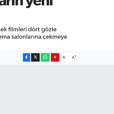
arın yeni
k filmleri dört gözle
sinema salonlarına çekmeye
-
+
A
A