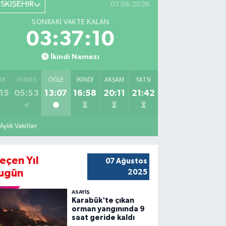
ESKİŞEHİR
07.08.2026
SONRAKI VAKTE KALAN
03:37:08
İkindi Namazı
AK
GÜNEŞ
ÖĞLE
İKINDI
AKŞAM
YATSI
15
05:53
13:07
16:58
20:11
21:42
Aylık Vakitler
eçen Yıl
07 Ağustos
ugün
2025
ASAYİŞ
Karabük'te çıkan
orman yangınında 9
saat geride kaldı