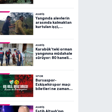
ASAYİŞ
Yangında alevlerin
arasında kalmaktan
kurtulan işçi,
arkadaşlarını
göremeyince büyük
panik yaşadı
ASAYİŞ
Karabük'teki orman
yangınına müdahale
sürüyor: 80 haneli
köy tahliye edildi
SPOR
Bursaspor-
Eskişehirspor maçı
biletleri ne zaman
satışa çıkacak?
ASAYİŞ
Fatih Altaylı’nın