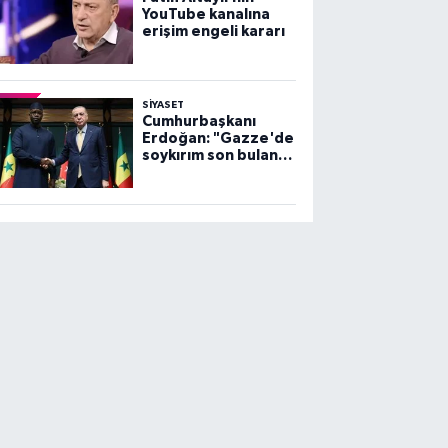
YouTube kanalına
erişim engeli kararı
SİYASET
Cumhurbaşkanı
Erdoğan: "Gazze'de
soykırım son bulana
dek, mücadelemiz
sürecek"