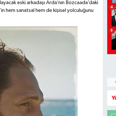
ğlayacak eski arkadaşı Arda’nın Bozcaada’daki
4
m’in hem sanatsal hem de kişisel yolculuğunu
5
Y