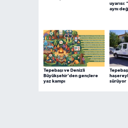
uyarısı:
aynı değ
Tepebaşı ve Denizli
Tepebaşı
Büyükşehir’den gençlere
haşerey
yaz kampı
sürüyor