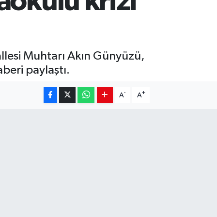
aokulu krizi
llesi Muhtarı Akın Günyüzü,
beri paylaştı.
-
+
A
A