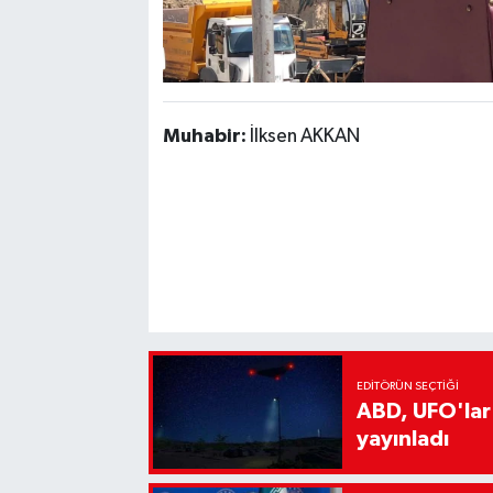
Muhabir:
İlksen AKKAN
EDITÖRÜN SEÇTIĞI
ABD, UFO'lar
yayınladı