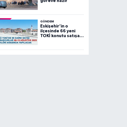
göreve hazır”
GÜNDEM
Eskişehir’in o
ilçesinde 66 yeni
TOKİ konutu satışa
sunuluyor…