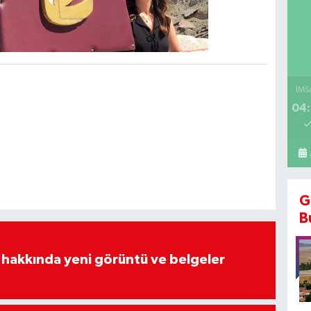
İMS
04:
G
B
 hakkında yeni görüntü ve belgeler