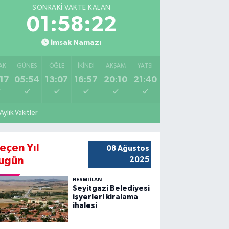
SONRAKI VAKTE KALAN
01:58:20
İmsak Namazı
AK
GÜNEŞ
ÖĞLE
İKINDI
AKŞAM
YATSI
17
05:54
13:07
16:57
20:10
21:40
Aylık Vakitler
eçen Yıl
08 Ağustos
ugün
2025
RESMİ İLAN
Seyitgazi Belediyesi
işyerleri kiralama
ihalesi