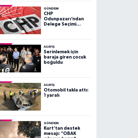
GÜNDEM
CHP
Odunpazarı’ndan
Delege Seçimi
Duyurusu
ASAYİŞ
Serinlemek için
baraja giren çocuk
boğuldu
ASAYİŞ
Otomobil takla attı:
1 yaralı
GÜNDEM
Kurt’tan destek
mesajı: “OBAK