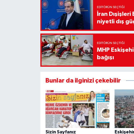
EDITÖRÜN SEÇTIĞI
İran Dışişler
niyetli dış gü
EDITÖRÜN SEÇTIĞI
MHP Eskişehir
bağışı
Bunlar da ilginizi çekebilir
Sizin Sayfanız
Eskişehi