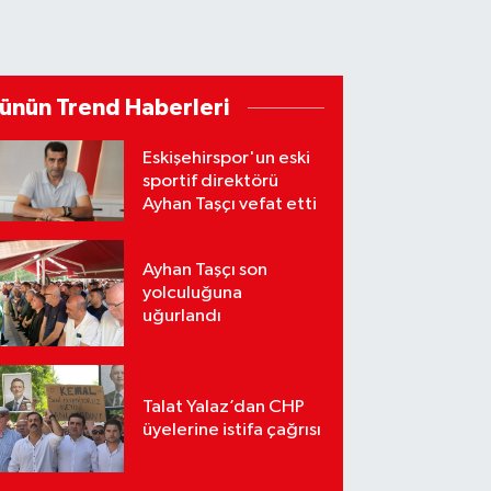
ünün Trend Haberleri
Eskişehirspor'un eski
sportif direktörü
Ayhan Taşçı vefat etti
Ayhan Taşçı son
yolculuğuna
uğurlandı
Talat Yalaz’dan CHP
üyelerine istifa çağrısı