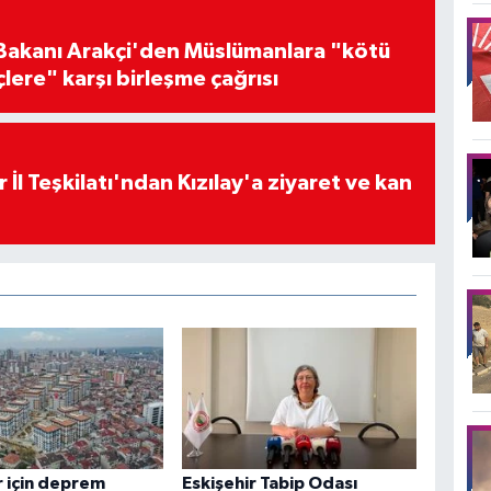
i Bakanı Arakçi'den Müslümanlara "kötü
çlere" karşı birleşme çağrısı
 İl Teşkilatı'ndan Kızılay'a ziyaret ve kan
r için deprem
Eskişehir Tabip Odası