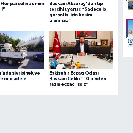
 “Her parselin zemini
Başkanı Aksaray’dan tıp
il”
tercihi uyarısı: “Sadece iş
garantisi için hekim
olunmaz”
’nda sivrisinek ve
Eskişehir Eczacı Odası
le mücadele
Başkanı Çelik: “10 binden
fazla eczacı işsiz”