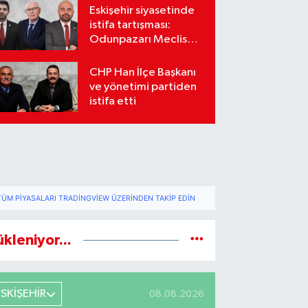
Eskişehir siyasetinde
istifa tartışması:
Odunpazarı Meclis
üyeleri sosyal
medyada karşı karşıya
CHP Han İlçe Başkanı
geldi
ve yönetimi partiden
istifa etti
TÜM PIYASALARI TRADINGVIEW ÜZERINDEN TAKIP EDIN
ükleniyor...
ESKİŞEHİR
08.08.2026