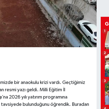
G
1
2
3
izde bir anaokulu krizi vardı. Geçtiğimiz
resmi yazı geldi. Milli Eğitim İl
ğı’na 2026 yılı yatırım programına
in tavsiyede bulunduğunu öğrendik. Buradan
4