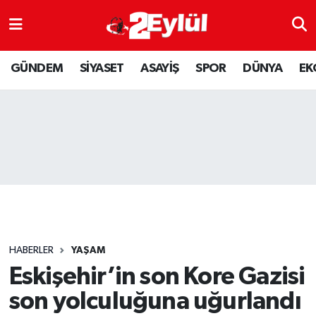
ASAYİŞ
Nöbetçi Eczaneler
GÜNDEM
SİYASET
ASAYİŞ
SPOR
DÜNYA
EK
DÜNYA
Hava Durumu
EKONOMİ
Eskişehir Namaz Vakitleri
GÜNDEM
Trafik Durumu
RESMİ İLAN
Puan Durumu ve Fikstür
SİYASET
Tüm Manşetler
HABERLER
YAŞAM
SPOR
Son Dakika Haberleri
Eskişehir’in son Kore Gazisi
son yolculuğuna uğurlandı
YAŞAM
Haber Arşivi