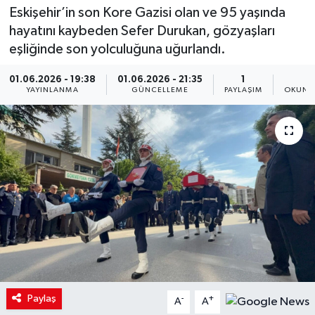
Eskişehir’in son Kore Gazisi olan ve 95 yaşında
hayatını kaybeden Sefer Durukan, gözyaşları
eşliğinde son yolculuğuna uğurlandı.
01.06.2026 - 19:38
01.06.2026 - 21:35
1
1
YAYINLANMA
GÜNCELLEME
PAYLAŞIM
OKUNM
Paylaş
-
+
A
A