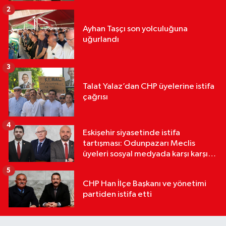
2
Ayhan Taşçı son yolculuğuna
uğurlandı
3
Talat Yalaz’dan CHP üyelerine istifa
çağrısı
4
Eskişehir siyasetinde istifa
tartışması: Odunpazarı Meclis
üyeleri sosyal medyada karşı karşıya
geldi
5
CHP Han İlçe Başkanı ve yönetimi
partiden istifa etti