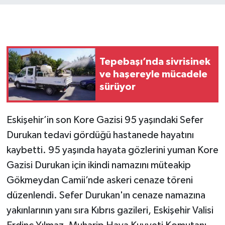
Tepebaşı’nda sivrisinek
ve haşereyle mücadele
sürüyor
Eskişehir’in son Kore Gazisi 95 yaşındaki Sefer
Durukan tedavi gördüğü hastanede hayatını
kaybetti. 95 yaşında hayata gözlerini yuman Kore
Gazisi Durukan için ikindi namazını müteakip
Gökmeydan Camii’nde askeri cenaze töreni
düzenlendi. Sefer Durukan'ın cenaze namazına
yakınlarının yanı sıra Kıbrıs gazileri, Eskişehir Valisi