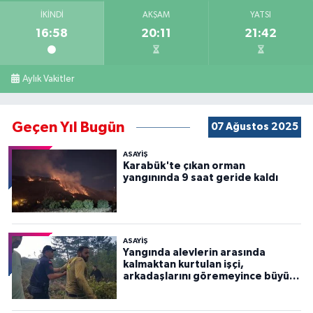
İKINDI
AKŞAM
YATSI
16:58
20:11
21:42
Aylık Vakitler
Geçen Yıl Bugün
07 Ağustos 2025
ASAYİŞ
Karabük'te çıkan orman
yangınında 9 saat geride kaldı
ASAYİŞ
Yangında alevlerin arasında
kalmaktan kurtulan işçi,
arkadaşlarını göremeyince büyük
panik yaşadı