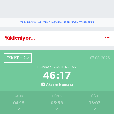
TÜM PIYASALARI TRADINGVIEW ÜZERINDEN TAKIP EDIN
Yükleniyor...
ESKİŞEHİR
07.08.2026
SONRAKI VAKTE KALAN
46:16
Akşam Namazı
İMSAK
GÜNEŞ
ÖĞLE
04:15
05:53
13:07