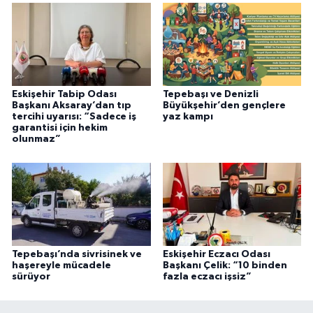
Eskişehir Tabip Odası
Tepebaşı ve Denizli
Başkanı Aksaray’dan tıp
Büyükşehir’den gençlere
tercihi uyarısı: “Sadece iş
yaz kampı
garantisi için hekim
olunmaz”
Tepebaşı’nda sivrisinek ve
Eskişehir Eczacı Odası
haşereyle mücadele
Başkanı Çelik: “10 binden
sürüyor
fazla eczacı işsiz”