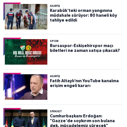
ASAYİŞ
Karabük'teki orman yangınına
müdahale sürüyor: 80 haneli köy
tahliye edildi
SPOR
Bursaspor-Eskişehirspor maçı
biletleri ne zaman satışa çıkacak?
ASAYİŞ
Fatih Altaylı’nın YouTube kanalına
erişim engeli kararı
SİYASET
Cumhurbaşkanı Erdoğan:
"Gazze'de soykırım son bulana
dek, mücadelemiz sürecek"