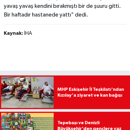
yavaş yavaş kendini bırakmıştı bir de şuuru gitti.
Bir haftadır hastanede yattı" dedi.
Kaynak:
İHA
MHP Eskişehir İl Teşkilatı'ndan
Kızılay'a ziyaret ve kan bağışı
Tepebaşı ve Denizli
Büyükşehir’den gençlere yaz