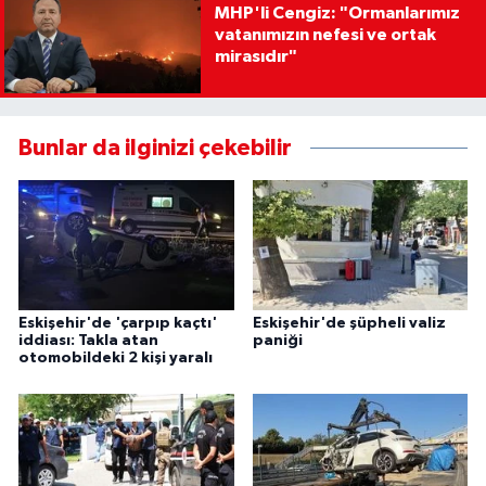
MHP'li Cengiz: "Ormanlarımız
vatanımızın nefesi ve ortak
mirasıdır"
Bunlar da ilginizi çekebilir
Eskişehir'de 'çarpıp kaçtı'
Eskişehir'de şüpheli valiz
iddiası: Takla atan
paniği
otomobildeki 2 kişi yaralı