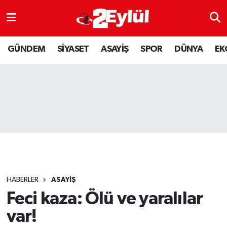
ASAYİŞ
Nöbetçi Eczaneler
GÜNDEM
SİYASET
ASAYİŞ
SPOR
DÜNYA
EK
DÜNYA
Hava Durumu
EKONOMİ
Eskişehir Namaz Vakitleri
GÜNDEM
Trafik Durumu
RESMİ İLAN
Puan Durumu ve Fikstür
SİYASET
Tüm Manşetler
HABERLER
ASAYİŞ
SPOR
Son Dakika Haberleri
Feci kaza: Ölü ve yaralılar
var!
YAŞAM
Haber Arşivi