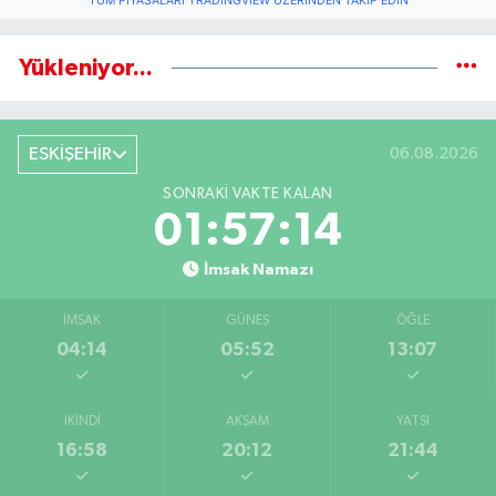
TÜM PIYASALARI TRADINGVIEW ÜZERINDEN TAKIP EDIN
Yükleniyor...
ESKİŞEHİR
06.08.2026
SONRAKI VAKTE KALAN
01:57:13
İmsak Namazı
İMSAK
GÜNEŞ
ÖĞLE
04:14
05:52
13:07
İKINDI
AKŞAM
YATSI
16:58
20:12
21:44