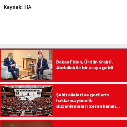
Kaynak:
İHA
Bakan Fidan, Ürdün Kralı II.
Abdullah ile bir araya geldi
Şehit aileleri ve gazilerin
haklarına yönelik
düzenlemeleri içeren kanun
teklifi, Milli Savunma
Komisyonunda