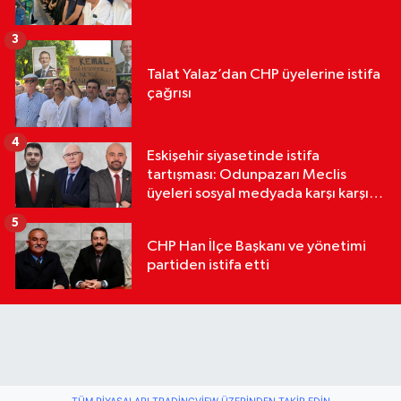
3
Talat Yalaz’dan CHP üyelerine istifa
çağrısı
4
Eskişehir siyasetinde istifa
tartışması: Odunpazarı Meclis
üyeleri sosyal medyada karşı karşıya
geldi
5
CHP Han İlçe Başkanı ve yönetimi
partiden istifa etti