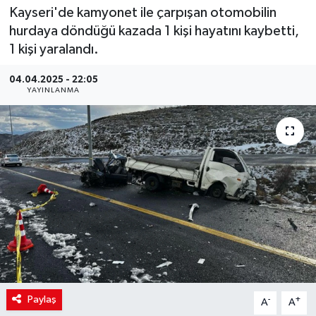
Kayseri'de kamyonet ile çarpışan otomobilin
hurdaya döndüğü kazada 1 kişi hayatını kaybetti,
1 kişi yaralandı.
04.04.2025 - 22:05
YAYINLANMA
Paylaş
-
+
A
A