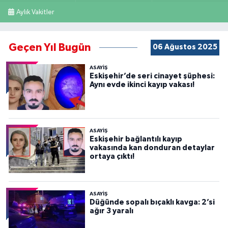
Aylık Vakitler
Geçen Yıl Bugün
06 Ağustos 2025
ASAYİŞ
Eskişehir’de seri cinayet şüphesi:
Aynı evde ikinci kayıp vakası!
ASAYİŞ
Eskişehir bağlantılı kayıp
vakasında kan donduran detaylar
ortaya çıktı!
ASAYİŞ
Düğünde sopalı bıçaklı kavga: 2’si
ağır 3 yaralı