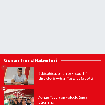
Günün Trend Haberleri
1
Eskişehirspor'un eski sportif
direktörü Ayhan Taşçı vefat etti
2
Ayhan Taşçı son yolculuğuna
uğurlandı