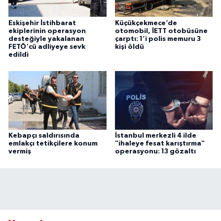
Eskişehir İstihbarat
Küçükçekmece’de
ekiplerinin operasyon
otomobil, İETT otobüsüne
desteğiyle yakalanan
çarptı: 1’i polis memuru 3
FETÖ'cü adliyeye sevk
kişi öldü
edildi
Kebapçı saldırısında
İstanbul merkezli 4 ilde
emlakçı tetikçilere konum
"ihaleye fesat karıştırma"
vermiş
operasyonu: 13 gözaltı