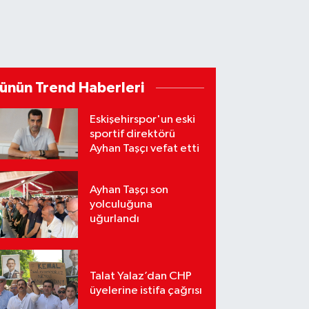
ünün Trend Haberleri
Eskişehirspor'un eski
sportif direktörü
Ayhan Taşçı vefat etti
Ayhan Taşçı son
yolculuğuna
uğurlandı
Talat Yalaz’dan CHP
üyelerine istifa çağrısı