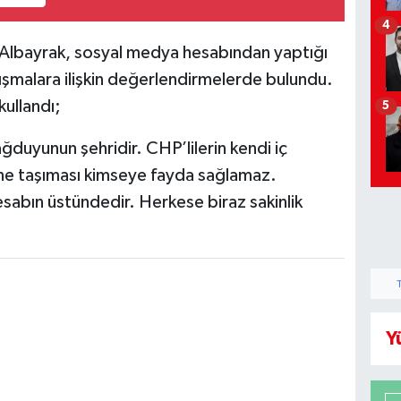
4
n Albayrak, sosyal medya hesabından yaptığı
şmalara ilişkin değerlendirmelerde bulundu.
kullandı;
5
ğduyunun şehridir. CHP’lilerin kendi iç
mine taşıması kimseye fayda sağlamaz.
hesabın üstündedir. Herkese biraz sakinlik
Y