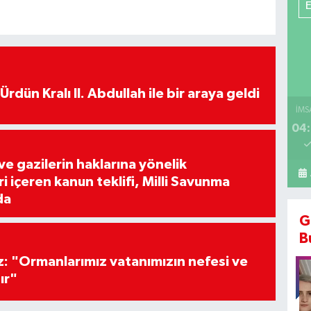
rdün Kralı II. Abdullah ile bir araya geldi
İMS
04:
 ve gazilerin haklarına yönelik
 içeren kanun teklifi, Milli Savunma
da
G
B
z: "Ormanlarımız vatanımızın nefesi ve
ır"