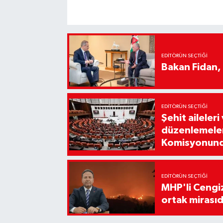
EDITÖRÜN SEÇTIĞI
Bakan Fidan, Ü
EDITÖRÜN SEÇTIĞI
Şehit aileleri
düzenlemeleri
Komisyonun
EDITÖRÜN SEÇTIĞI
MHP'li Cengi
ortak mirasıd