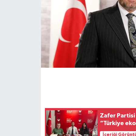
Zafer Partisi
“Türkiye eko
İçeriği Görünt