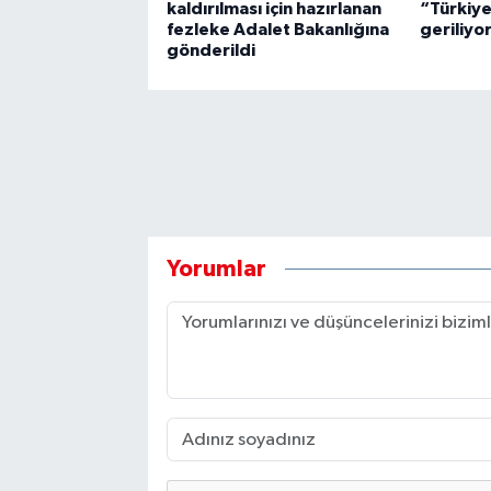
kaldırılması için hazırlanan
“Türkiye
fezleke Adalet Bakanlığına
geriliyo
gönderildi
Yorumlar