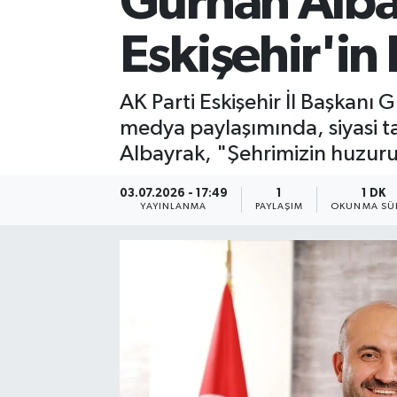
Gürhan Albay
Eskişehir'i
AK Parti Eskişehir İl Başkanı
medya paylaşımında, siyasi ta
Albayrak, "Şehrimizin huzuru, 
03.07.2026 - 17:49
1
1 DK
YAYINLANMA
PAYLAŞIM
OKUNMA SÜR