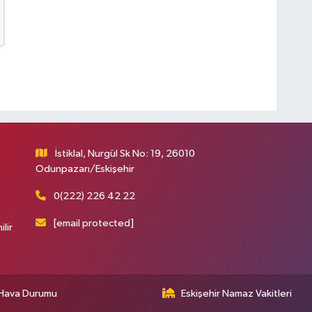
İstiklal, Nurgül Sk No: 19, 26010
Odunpazarı/Eskişehir
0(222) 226 42 22
[email protected]
ilir
Hava Durumu
Eskişehir Namaz Vakitleri