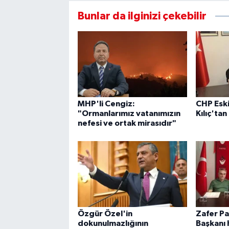
Bunlar da ilginizi çekebilir
MHP'li Cengiz:
CHP Eski
"Ormanlarımız vatanımızın
Kılıç'tan
nefesi ve ortak mirasıdır"
Özgür Özel'in
Zafer Par
dokunulmazlığının
Başkanı 