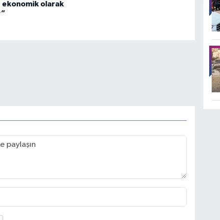
 ekonomik olarak
r”