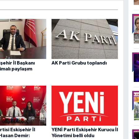
şehir İl Başkanı
AK Parti Grubu toplandı
 imalı paylaşım
tisi Eskişehir İl
YENİ Parti Eskişehir Kurucu İl
Hasan Demir:
Yönetimi belli oldu