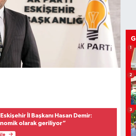
G
1
2
3
 Eskişehir İl Başkanı Hasan Demir:
nomik olarak geriliyor”
üle