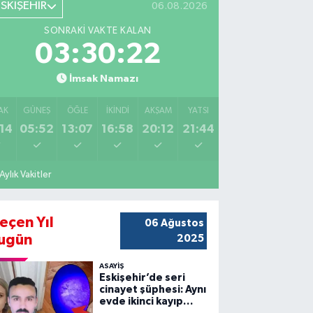
ESKİŞEHİR
06.08.2026
SONRAKI VAKTE KALAN
03:30:21
İmsak Namazı
AK
GÜNEŞ
ÖĞLE
İKINDI
AKŞAM
YATSI
14
05:52
13:07
16:58
20:12
21:44
Aylık Vakitler
eçen Yıl
06 Ağustos
ugün
2025
ASAYİŞ
Eskişehir’de seri
cinayet şüphesi: Aynı
evde ikinci kayıp