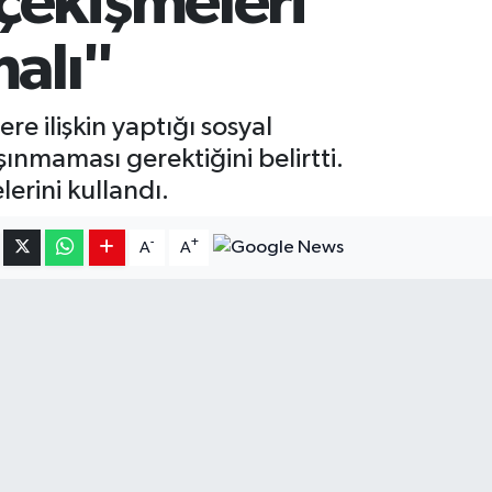
çekişmeleri
alı"
e ilişkin yaptığı sosyal
ınmaması gerektiğini belirtti.
erini kullandı.
-
+
A
A