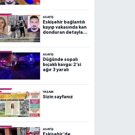
vakası!
ASAYİŞ
Eskişehir bağlantılı
kayıp vakasında kan
donduran detaylar
ortaya çıktı!
ASAYİŞ
Düğünde sopalı
bıçaklı kavga: 2’si
ağır 3 yaralı
YAŞAM
Sizin sayfanız
ASAYİŞ
Eskişehir'de