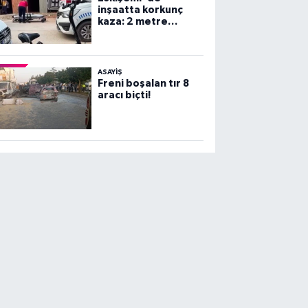
inşaatta korkunç
kaza: 2 metre
yüksekten beton
zemine çakıldı!
ASAYİŞ
Freni boşalan tır 8
aracı biçti!