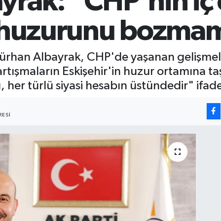
rak: "CHP'nin iç 
n huzurunu bozmam
 Gürhan Albayrak, CHP'de yaşanan gelişmeler
rtışmaların Eskişehir'in huzur ortamına taş
her türlü siyasi hesabın üstündedir" ifadel
ESI