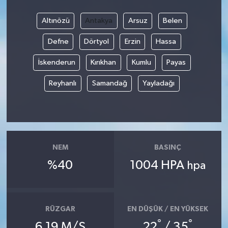
Altınözü
Antakya
Arsuz
Belen
Defne
Dörtyol
Erzin
Hassa
İskenderun
Kırıkhan
Kumlu
Payas
Reyhanlı
Samandağ
Yayladağı
NEM
BASINÇ
%40
1004 HPA
hpa
RÜZGAR
EN DÜŞÜK / EN YÜKSEK
°
°
6.19 M/S
22
/ 35