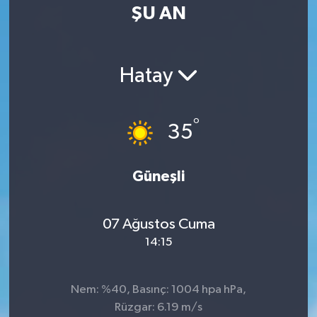
ŞU AN
Hatay
°
35
Güneşli
07 Ağustos Cuma
14:15
Nem: %40, Basınç: 1004 hpa hPa,
Rüzgar: 6.19 m/s