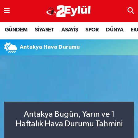
ASAYİŞ
Nöbetçi Eczaneler
GÜNDEM
SİYASET
ASAYİŞ
SPOR
DÜNYA
EK
DÜNYA
Hava Durumu
Antakya Hava Durumu
EKONOMİ
Eskişehir Namaz Vakitleri
GÜNDEM
Trafik Durumu
RESMİ İLAN
Puan Durumu ve Fikstür
SİYASET
Tüm Manşetler
Antakya Bugün, Yarın ve 1
SPOR
Son Dakika Haberleri
Haftalık Hava Durumu Tahmini
YAŞAM
Haber Arşivi