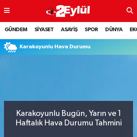
ASAYİŞ
Nöbetçi Eczaneler
GÜNDEM
SİYASET
ASAYİŞ
SPOR
DÜNYA
EK
DÜNYA
Hava Durumu
Karakoyunlu Hava Durumu
EKONOMİ
Eskişehir Namaz Vakitleri
GÜNDEM
Trafik Durumu
RESMİ İLAN
Puan Durumu ve Fikstür
SİYASET
Tüm Manşetler
Karakoyunlu Bugün, Yarın ve 1
SPOR
Son Dakika Haberleri
Haftalık Hava Durumu Tahmini
YAŞAM
Haber Arşivi