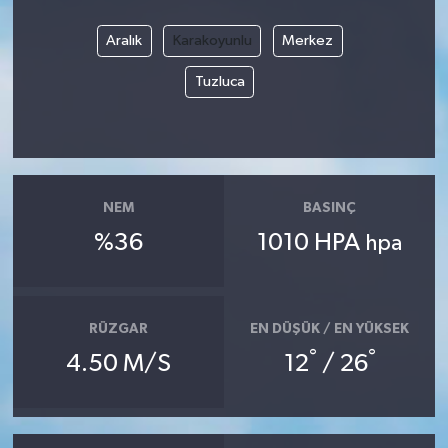
Aralık
Karakoyunlu
Merkez
Tuzluca
NEM
BASINÇ
%36
1010 HPA
hpa
RÜZGAR
EN DÜŞÜK / EN YÜKSEK
°
°
4.50 M/S
12
/ 26