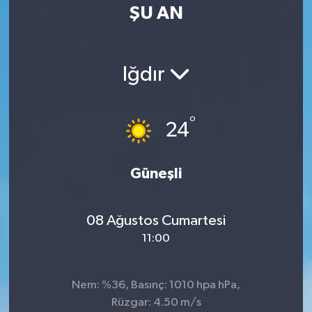
ŞU AN
Iğdır
°
24
Güneşli
08 Ağustos Cumartesi
11:00
Nem: %36, Basınç: 1010 hpa hPa,
Rüzgar: 4.50 m/s