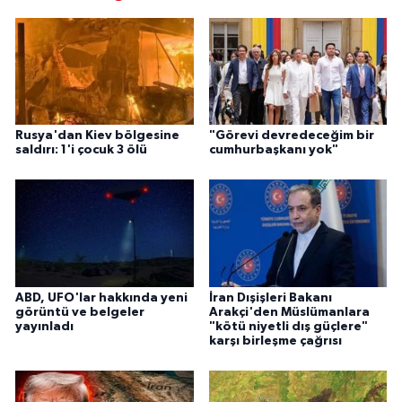
Rusya'dan Kiev bölgesine
"Görevi devredeceğim bir
saldırı: 1'i çocuk 3 ölü
cumhurbaşkanı yok"
ABD, UFO'lar hakkında yeni
İran Dışişleri Bakanı
görüntü ve belgeler
Arakçi'den Müslümanlara
yayınladı
"kötü niyetli dış güçlere"
karşı birleşme çağrısı