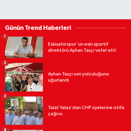
Günün Trend Haberleri
1
Eskişehirspor'un eski sportif
direktörü Ayhan Taşçı vefat etti
2
Ayhan Taşçı son yolculuğuna
uğurlandı
3
Talat Yalaz’dan CHP üyelerine istifa
çağrısı
4