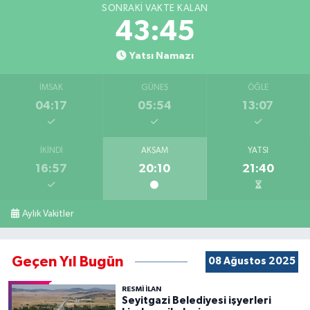
SONRAKI VAKTE KALAN
43:45
Yatsı Namazı
İMSAK
GÜNEŞ
ÖĞLE
04:17
05:54
13:07
İKINDI
AKŞAM
YATSI
16:57
20:10
21:40
Aylık Vakitler
Geçen Yıl Bugün
08 Ağustos 2025
RESMİ İLAN
Seyitgazi Belediyesi işyerleri