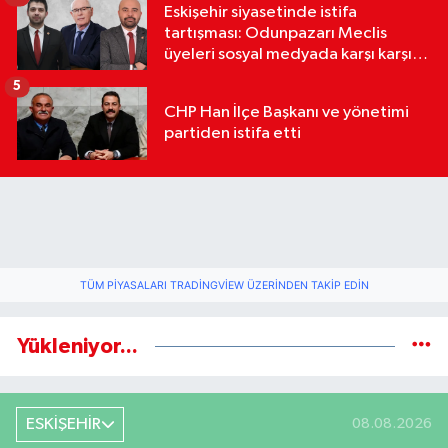
Eskişehir siyasetinde istifa
tartışması: Odunpazarı Meclis
üyeleri sosyal medyada karşı karşıya
geldi
5
CHP Han İlçe Başkanı ve yönetimi
partiden istifa etti
TÜM PIYASALARI TRADINGVIEW ÜZERINDEN TAKIP EDIN
Yükleniyor...
ESKİŞEHİR
08.08.2026