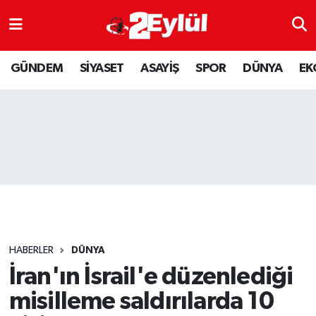
ASAYİŞ
Nöbetçi Eczaneler
GÜNDEM
SİYASET
ASAYİŞ
SPOR
DÜNYA
EK
DÜNYA
Hava Durumu
EKONOMİ
Eskişehir Namaz Vakitleri
GÜNDEM
Trafik Durumu
RESMİ İLAN
Puan Durumu ve Fikstür
SİYASET
Tüm Manşetler
HABERLER
DÜNYA
SPOR
Son Dakika Haberleri
İran'ın İsrail'e düzenlediği
misilleme saldırılarda 10
YAŞAM
Haber Arşivi