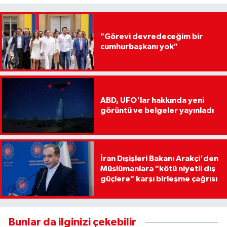
"Görevi devredeceğim bir
cumhurbaşkanı yok"
ABD, UFO'lar hakkında yeni
görüntü ve belgeler yayınladı
İran Dışişleri Bakanı Arakçi'den
Müslümanlara "kötü niyetli dış
güçlere" karşı birleşme çağrısı
Bunlar da ilginizi çekebilir