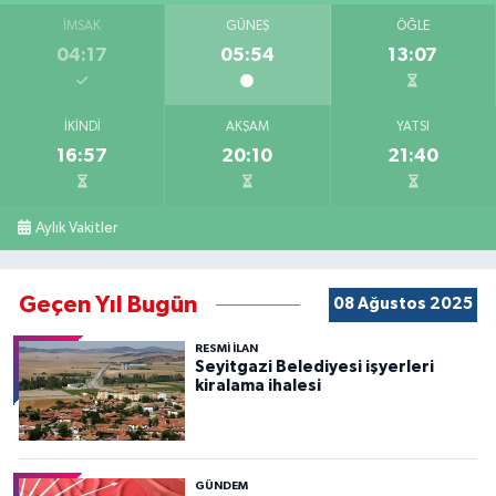
İMSAK
GÜNEŞ
ÖĞLE
04:17
05:54
13:07
İKINDI
AKŞAM
YATSI
16:57
20:10
21:40
Aylık Vakitler
Geçen Yıl Bugün
08 Ağustos 2025
RESMİ İLAN
Seyitgazi Belediyesi işyerleri
kiralama ihalesi
GÜNDEM