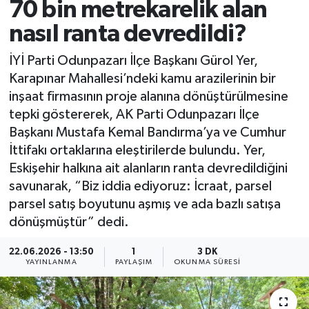
70 bin metrekarelik alan
nasıl ranta devredildi?
İYİ Parti Odunpazarı İlçe Başkanı Gürol Yer,
Karapınar Mahallesi’ndeki kamu arazilerinin bir
inşaat firmasının proje alanına dönüştürülmesine
tepki göstererek, AK Parti Odunpazarı İlçe
Başkanı Mustafa Kemal Bandırma’ya ve Cumhur
İttifakı ortaklarına eleştirilerde bulundu. Yer,
Eskişehir halkına ait alanların ranta devredildiğini
savunarak, “Biz iddia ediyoruz: İcraat, parsel
parsel satış boyutunu aşmış ve ada bazlı satışa
dönüşmüştür” dedi.
22.06.2026 - 13:50
1
3 DK
YAYINLANMA
PAYLAŞIM
OKUNMA SÜRESI