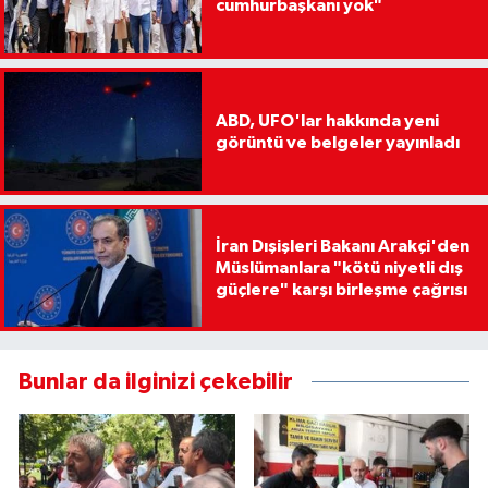
cumhurbaşkanı yok"
ABD, UFO'lar hakkında yeni
görüntü ve belgeler yayınladı
İran Dışişleri Bakanı Arakçi'den
Müslümanlara "kötü niyetli dış
güçlere" karşı birleşme çağrısı
Bunlar da ilginizi çekebilir