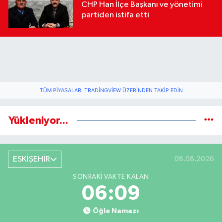
CHP Han İlçe Başkanı ve yönetimi
partiden istifa etti
TÜM PIYASALARI TRADINGVIEW ÜZERINDEN TAKIP EDIN
Yükleniyor...
ESKİŞEHİR
08.08.2026
SONRAKI VAKTE KALAN
06:08
Öğle Namazı