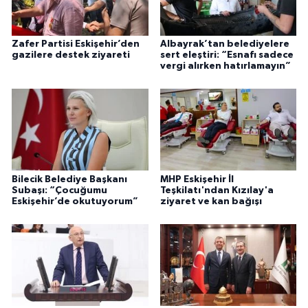
Zafer Partisi Eskişehir’den
Albayrak’tan belediyelere
gazilere destek ziyareti
sert eleştiri: “Esnafı sadece
vergi alırken hatırlamayın”
Bilecik Belediye Başkanı
MHP Eskişehir İl
Subaşı: “Çocuğumu
Teşkilatı'ndan Kızılay'a
Eskişehir’de okutuyorum”
ziyaret ve kan bağışı