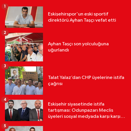
1
Eskişehirspor'un eski sportif
direktörü Ayhan Taşçı vefat etti
2
Ayhan Taşçı son yolculuğuna
uğurlandı
3
Talat Yalaz’dan CHP üyelerine istifa
çağrısı
4
Eskişehir siyasetinde istifa
tartışması: Odunpazarı Meclis
üyeleri sosyal medyada karşı karşıya
geldi
5