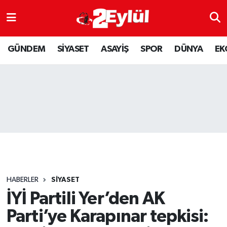
ASAYİŞ
Nöbetçi Eczaneler
GÜNDEM
SİYASET
ASAYİŞ
SPOR
DÜNYA
EK
DÜNYA
Hava Durumu
EKONOMİ
Eskişehir Namaz Vakitleri
GÜNDEM
Trafik Durumu
RESMİ İLAN
Puan Durumu ve Fikstür
SİYASET
Tüm Manşetler
HABERLER
SİYASET
SPOR
Son Dakika Haberleri
İYİ Partili Yer’den AK
Parti’ye Karapınar tepkisi:
YAŞAM
Haber Arşivi