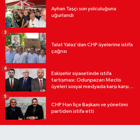
Ayhan Taşçı son yolculuğuna
uğurlandı
3
Talat Yalaz’dan CHP üyelerine istifa
çağrısı
4
Eskişehir siyasetinde istifa
tartışması: Odunpazarı Meclis
üyeleri sosyal medyada karşı karşıya
geldi
5
CHP Han İlçe Başkanı ve yönetimi
partiden istifa etti