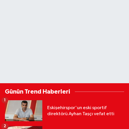
Günün Trend Haberleri
1
Eskişehirspor'un eski sportif
direktörü Ayhan Taşçı vefat etti
2