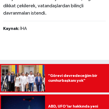
dikkat çekilerek, vatandaşlardan bilinçli
davranmaları istendi.
Kaynak:
İHA
"Görevi devredeceğim bir
cumhurbaşkanı yok"
ABD, UFO'lar hakkında yeni