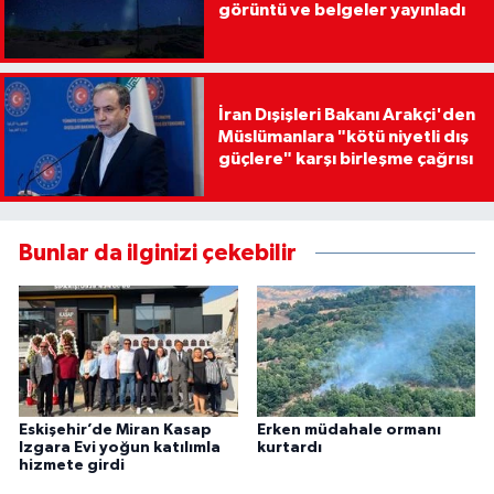
görüntü ve belgeler yayınladı
İran Dışişleri Bakanı Arakçi'den
Müslümanlara "kötü niyetli dış
güçlere" karşı birleşme çağrısı
Bunlar da ilginizi çekebilir
Eskişehir’de Miran Kasap
Erken müdahale ormanı
Izgara Evi yoğun katılımla
kurtardı
hizmete girdi