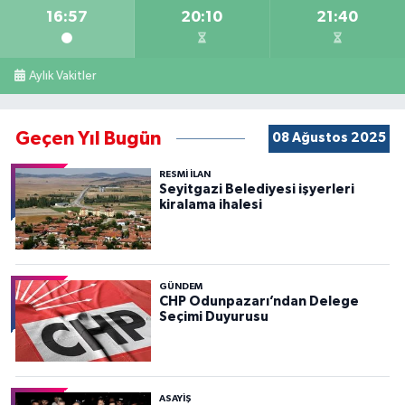
16:57
20:10
21:40
Aylık Vakitler
Geçen Yıl Bugün
08 Ağustos 2025
RESMİ İLAN
Seyitgazi Belediyesi işyerleri
kiralama ihalesi
GÜNDEM
CHP Odunpazarı’ndan Delege
Seçimi Duyurusu
ASAYİŞ