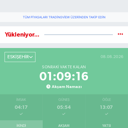
TÜM PIYASALARI TRADINGVIEW ÜZERINDEN TAKIP EDIN
Yükleniyor...
ESKİŞEHİR
08.08.2026
SONRAKI VAKTE KALAN
01:09:15
Akşam Namazı
İMSAK
GÜNEŞ
ÖĞLE
04:17
05:54
13:07
İKINDI
AKŞAM
YATSI