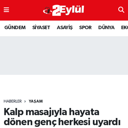
ASAYİŞ
Nöbetçi Eczaneler
GÜNDEM
SİYASET
ASAYİŞ
SPOR
DÜNYA
EK
DÜNYA
Hava Durumu
EKONOMİ
Eskişehir Namaz Vakitleri
GÜNDEM
Trafik Durumu
RESMİ İLAN
Puan Durumu ve Fikstür
SİYASET
Tüm Manşetler
HABERLER
YAŞAM
SPOR
Son Dakika Haberleri
Kalp masajıyla hayata
dönen genç herkesi uyardı
YAŞAM
Haber Arşivi