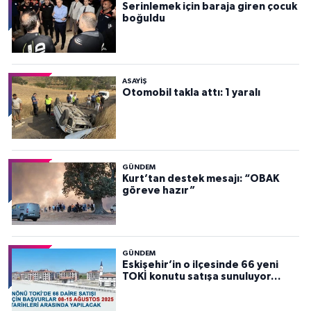
Serinlemek için baraja giren çocuk
boğuldu
ASAYİŞ
Otomobil takla attı: 1 yaralı
GÜNDEM
Kurt’tan destek mesajı: “OBAK
göreve hazır”
GÜNDEM
Eskişehir’in o ilçesinde 66 yeni
TOKİ konutu satışa sunuluyor…