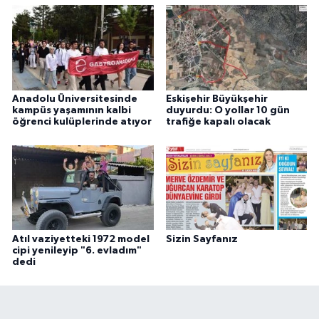
Anadolu Üniversitesinde
Eskişehir Büyükşehir
kampüs yaşamının kalbi
duyurdu: O yollar 10 gün
öğrenci kulüplerinde atıyor
trafiğe kapalı olacak
Atıl vaziyetteki 1972 model
Sizin Sayfanız
cipi yenileyip "6. evladım"
dedi