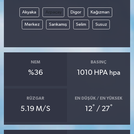
Akyaka
Arpaçay
Digor
Kağızman
Merkez
Sarıkamış
Selim
Susuz
NEM
BASINÇ
%36
1010 HPA
hpa
RÜZGAR
EN DÜŞÜK / EN YÜKSEK
°
°
5.19 M/S
12
/ 27