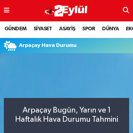
ASAYİŞ
Nöbetçi Eczaneler
GÜNDEM
SİYASET
ASAYİŞ
SPOR
DÜNYA
EK
DÜNYA
Hava Durumu
Arpaçay Hava Durumu
EKONOMİ
Eskişehir Namaz Vakitleri
GÜNDEM
Trafik Durumu
RESMİ İLAN
Puan Durumu ve Fikstür
SİYASET
Tüm Manşetler
Arpaçay Bugün, Yarın ve 1
SPOR
Son Dakika Haberleri
Haftalık Hava Durumu Tahmini
YAŞAM
Haber Arşivi