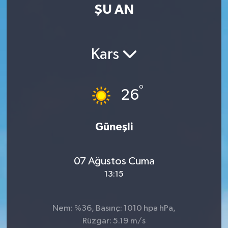
ŞU AN
Kars
°
26
Güneşli
07 Ağustos Cuma
13:15
Nem: %36, Basınç: 1010 hpa hPa,
Rüzgar: 5.19 m/s