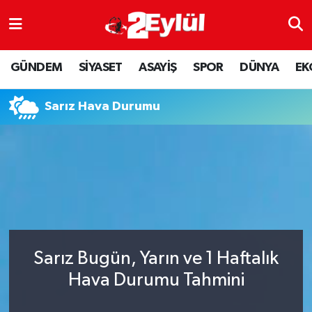
ASAYİŞ
Nöbetçi Eczaneler
GÜNDEM
SİYASET
ASAYİŞ
SPOR
DÜNYA
EK
DÜNYA
Hava Durumu
Sarız Hava Durumu
EKONOMİ
Eskişehir Namaz Vakitleri
GÜNDEM
Trafik Durumu
RESMİ İLAN
Puan Durumu ve Fikstür
SİYASET
Tüm Manşetler
Sarız Bugün, Yarın ve 1 Haftalık
SPOR
Son Dakika Haberleri
Hava Durumu Tahmini
YAŞAM
Haber Arşivi