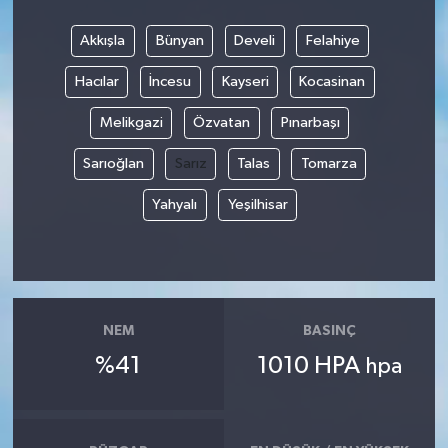
Akkışla
Bünyan
Develi
Felahiye
Hacılar
İncesu
Kayseri
Kocasinan
Melikgazi
Özvatan
Pınarbaşı
Sarıoğlan
Sarız
Talas
Tomarza
Yahyalı
Yeşilhisar
NEM
BASINÇ
%41
1010 HPA
hpa