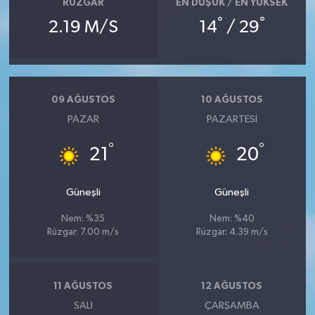
RÜZGAR
EN DÜŞÜK / EN YÜKSEK
°
°
2.19 M/S
14
/ 29
09 AĞUSTOS
10 AĞUSTOS
PAZAR
PAZARTESI
°
°
21
20
Güneşli
Güneşli
Nem: %35
Nem: %40
Rüzgar: 7.00 m/s
Rüzgar: 4.39 m/s
11 AĞUSTOS
12 AĞUSTOS
SALI
ÇARŞAMBA