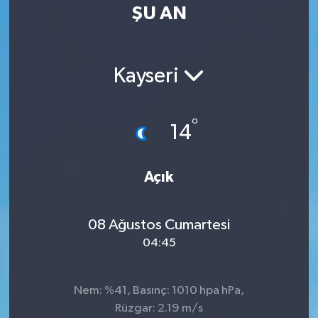
ŞU AN
Kayseri
°
14
Açık
08 Ağustos Cumartesi
04:45
Nem: %41, Basınç: 1010 hpa hPa,
Rüzgar: 2.19 m/s