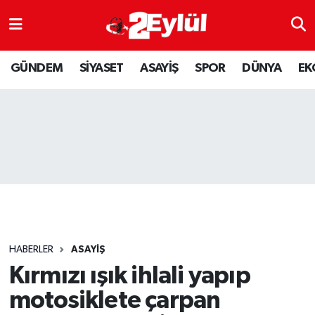
ASAYİŞ
Nöbetçi Eczaneler
GÜNDEM
SİYASET
ASAYİŞ
SPOR
DÜNYA
EK
DÜNYA
Hava Durumu
EKONOMİ
Eskişehir Namaz Vakitleri
GÜNDEM
Trafik Durumu
RESMİ İLAN
Puan Durumu ve Fikstür
SİYASET
Tüm Manşetler
HABERLER
ASAYİŞ
SPOR
Son Dakika Haberleri
Kırmızı ışık ihlali yapıp
motosiklete çarpan
YAŞAM
Haber Arşivi