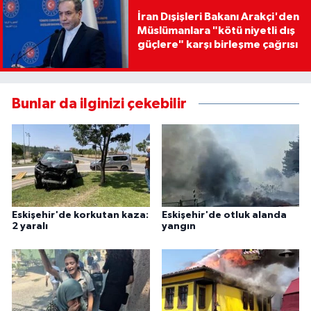
İran Dışişleri Bakanı Arakçi'den
Müslümanlara "kötü niyetli dış
güçlere" karşı birleşme çağrısı
Bunlar da ilginizi çekebilir
Eskişehir'de korkutan kaza:
Eskişehir'de otluk alanda
2 yaralı
yangın