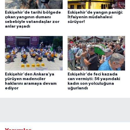
Eskişehir'de tarihi bölgede
Eskişehir'de yangın paniği:
çıkan yangının dumanı
İtfaiyenin müdahalesi
sebebiyle vatandaşlar zor
sürüyor!
anlar yaşadı
Eskişehir'den Ankara’ya
Eskişehir'de feci kazada
yürüyen madenciler
can vermişti: 56 yaşındaki
haklarını aramaya devam
kadın son yolculuğuna
ediyor
uğurlandı