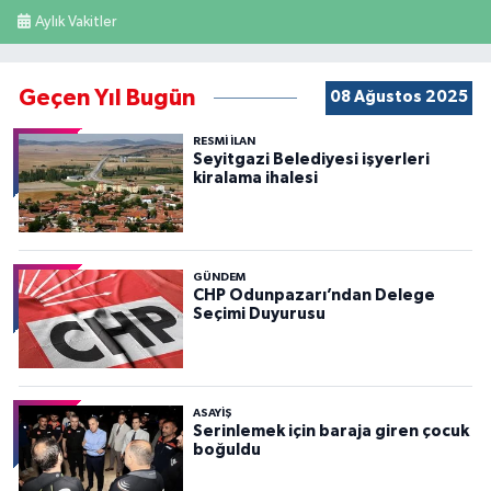
Aylık Vakitler
Geçen Yıl Bugün
08 Ağustos 2025
RESMİ İLAN
Seyitgazi Belediyesi işyerleri
kiralama ihalesi
GÜNDEM
CHP Odunpazarı’ndan Delege
Seçimi Duyurusu
ASAYİŞ
Serinlemek için baraja giren çocuk
boğuldu