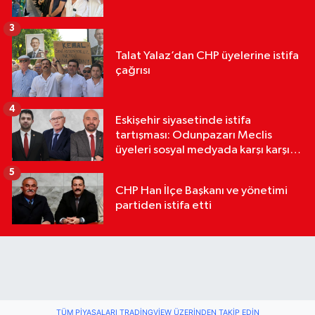
3
Talat Yalaz’dan CHP üyelerine istifa
çağrısı
4
Eskişehir siyasetinde istifa
tartışması: Odunpazarı Meclis
üyeleri sosyal medyada karşı karşıya
geldi
5
CHP Han İlçe Başkanı ve yönetimi
partiden istifa etti
TÜM PIYASALARI TRADINGVIEW ÜZERINDEN TAKIP EDIN