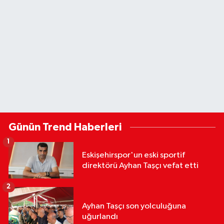
Günün Trend Haberleri
1
Eskişehirspor'un eski sportif
direktörü Ayhan Taşçı vefat etti
2
Ayhan Taşçı son yolculuğuna
uğurlandı