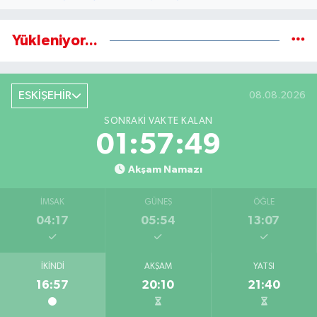
Yükleniyor...
ESKİŞEHİR
08.08.2026
SONRAKI VAKTE KALAN
01:57:49
Akşam Namazı
İMSAK
GÜNEŞ
ÖĞLE
04:17
05:54
13:07
İKINDI
AKŞAM
YATSI
16:57
20:10
21:40