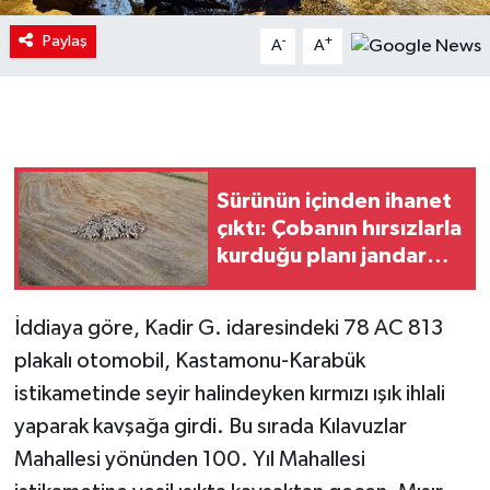
Paylaş
-
+
A
A
Sürünün içinden ihanet
çıktı: Çobanın hırsızlarla
kurduğu planı jandarma
deşifre etti
İddiaya göre, Kadir G. idaresindeki 78 AC 813
plakalı otomobil, Kastamonu-Karabük
istikametinde seyir halindeyken kırmızı ışık ihlali
yaparak kavşağa girdi. Bu sırada Kılavuzlar
Mahallesi yönünden 100. Yıl Mahallesi