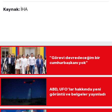
Kaynak:
İHA
"Görevi devredeceğim bir
cumhurbaşkanı yok"
ABD, UFO'lar hakkında yeni
görüntü ve belgeler yayınladı