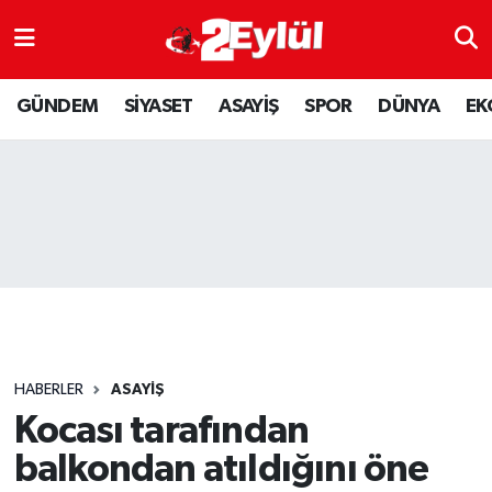
ASAYİŞ
Nöbetçi Eczaneler
GÜNDEM
SİYASET
ASAYİŞ
SPOR
DÜNYA
EK
DÜNYA
Hava Durumu
EKONOMİ
Eskişehir Namaz Vakitleri
GÜNDEM
Trafik Durumu
RESMİ İLAN
Puan Durumu ve Fikstür
SİYASET
Tüm Manşetler
HABERLER
ASAYİŞ
SPOR
Son Dakika Haberleri
Kocası tarafından
balkondan atıldığını öne
YAŞAM
Haber Arşivi