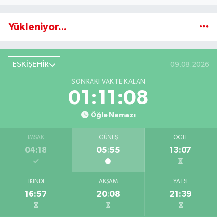
Yükleniyor...
ESKİŞEHİR
09.08.2026
SONRAKI VAKTE KALAN
01:11:07
Öğle Namazı
İMSAK
GÜNEŞ
ÖĞLE
04:18
05:55
13:07
İKINDI
AKŞAM
YATSI
16:57
20:08
21:39