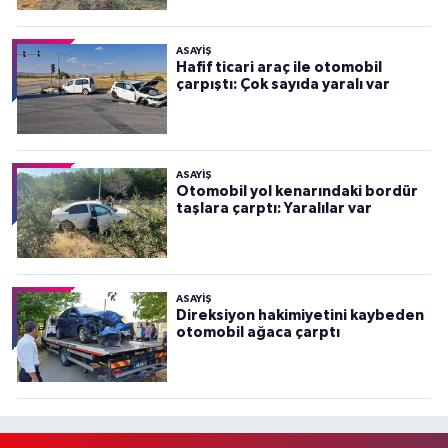
ASAYİŞ
Hafif ticari araç ile otomobil
çarpıştı: Çok sayıda yaralı var
ASAYİŞ
Otomobil yol kenarındaki bordür
taşlara çarptı: Yaralılar var
ASAYİŞ
Direksiyon hakimiyetini kaybeden
otomobil ağaca çarptı