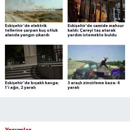
Eskişehir'de elektrik
Eskişehir’de camide mahsur
tellerine çarpan kuş otluk
kaldı: Çareyi taş atarak
alanda yangın çıkardı
yardım istemekte buldu
Eskişehir'de bıçaklı kavga:
3 araçlı zincirleme kaza: 4
1’i ağır, 2 yaralı
yaralı