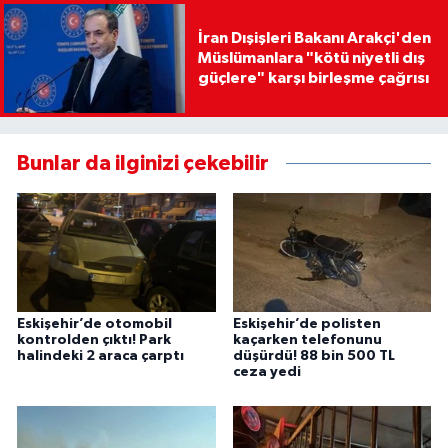
İran Dışişleri Bakanı Arakçi'den
Müslümanlara "kötü niyetli dış
güçlere" karşı birleşme çağrısı
Bunlar da ilginizi çekebilir
Eskişehir’de otomobil
Eskişehir’de polisten
kontrolden çıktı! Park
kaçarken telefonunu
halindeki 2 araca çarptı
düşürdü! 88 bin 500 TL
ceza yedi