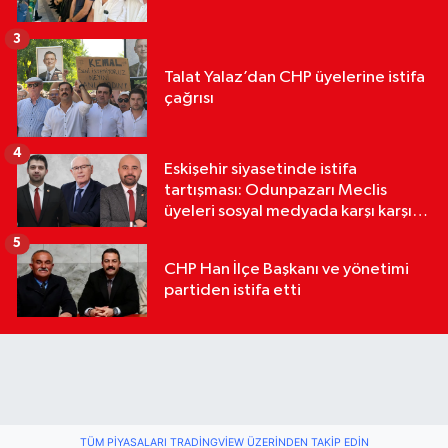
3
Talat Yalaz’dan CHP üyelerine istifa
çağrısı
4
Eskişehir siyasetinde istifa
tartışması: Odunpazarı Meclis
üyeleri sosyal medyada karşı karşıya
geldi
5
CHP Han İlçe Başkanı ve yönetimi
partiden istifa etti
TÜM PIYASALARI TRADINGVIEW ÜZERINDEN TAKIP EDIN