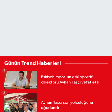
Günün Trend Haberleri
1
Eskişehirspor'un eski sportif
direktörü Ayhan Taşçı vefat etti
2
Ayhan Taşçı son yolculuğuna
uğurlandı