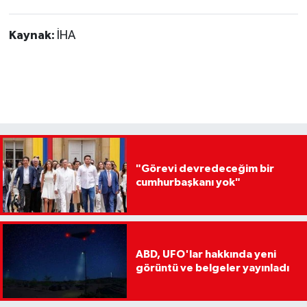
Kaynak:
İHA
"Görevi devredeceğim bir
cumhurbaşkanı yok"
ABD, UFO'lar hakkında yeni
görüntü ve belgeler yayınladı