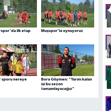
rspor'da ilk etap
Muşspor’la oynuyoruz
r sporu nereye
Bora Göymen: “Yarım kalan
işi bu sezon
tamamlayacağız”