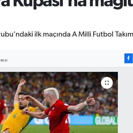
ya Kupası’na mağl
bu’ndaki ilk maçında A Milli Futbol Takım
RESI