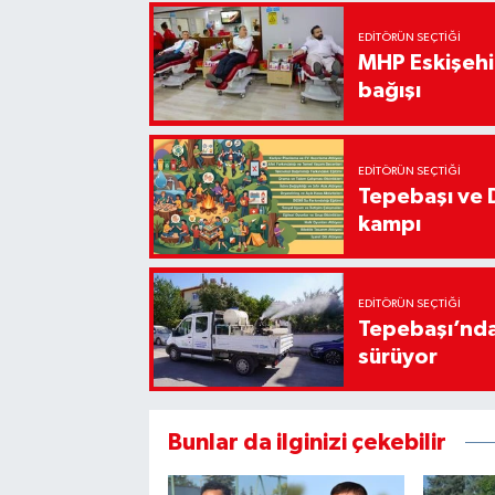
EDITÖRÜN SEÇTIĞI
MHP Eskişehir
bağışı
EDITÖRÜN SEÇTIĞI
Tepebaşı ve 
kampı
EDITÖRÜN SEÇTIĞI
Tepebaşı’nda
sürüyor
Bunlar da ilginizi çekebilir