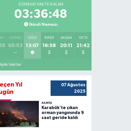
SONRAKI VAKTE KALAN
03:36:46
İkindi Namazı
AK
GÜNEŞ
ÖĞLE
İKINDI
AKŞAM
YATSI
15
05:53
13:07
16:58
20:11
21:42
Aylık Vakitler
eçen Yıl
07 Ağustos
ugün
2025
ASAYİŞ
Karabük'te çıkan
orman yangınında 9
saat geride kaldı