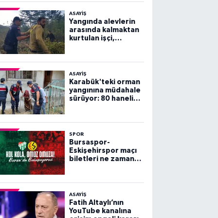
ASAYİŞ
Yangında alevlerin
arasında kalmaktan
kurtulan işçi,
arkadaşlarını
göremeyince büyük
panik yaşadı
ASAYİŞ
Karabük'teki orman
yangınına müdahale
sürüyor: 80 haneli
köy tahliye edildi
SPOR
Bursaspor-
Eskişehirspor maçı
biletleri ne zaman
satışa çıkacak?
ASAYİŞ
Fatih Altaylı’nın
YouTube kanalına