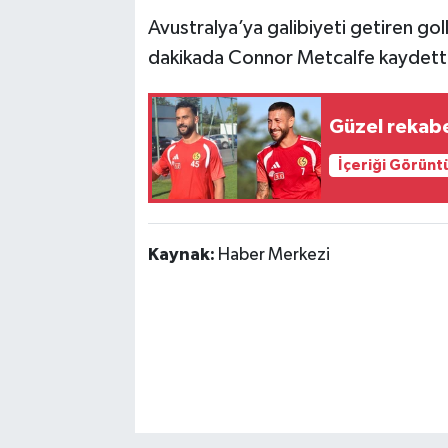
Avustralya’ya galibiyeti getiren go
dakikada Connor Metcalfe kaydett
Güzel rekab
İçeriği Görünt
Kaynak:
Haber Merkezi