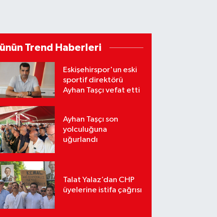
ünün Trend Haberleri
Eskişehirspor'un eski
sportif direktörü
Ayhan Taşçı vefat etti
Ayhan Taşçı son
yolculuğuna
uğurlandı
Talat Yalaz’dan CHP
üyelerine istifa çağrısı