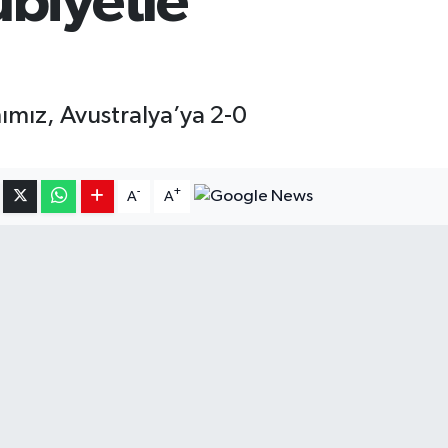
ubiyetle
ımız, Avustralya’ya 2-0
-
+
A
A