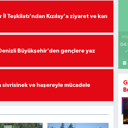
 İl Teşkilatı'ndan Kızılay'a ziyaret ve kan
İMS
04:
Denizli Büyükşehir’den gençlere yaz
G
 sivrisinek ve haşereyle mücadele
B