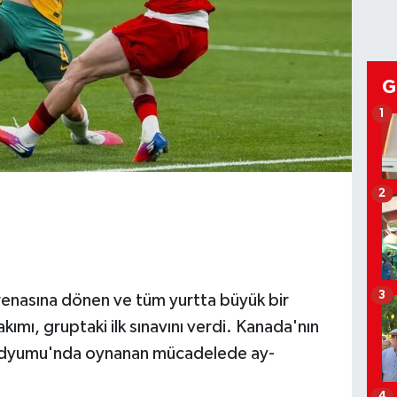
G
1
2
3
renasına dönen ve tüm yurtta büyük bir
kımı, gruptaki ilk sınavını verdi. Kanada'nın
adyumu'nda oynanan mücadelede ay-
4