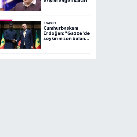
erişim engeli kararı
SİYASET
Cumhurbaşkanı
Erdoğan: "Gazze'de
soykırım son bulana
dek, mücadelemiz
sürecek"