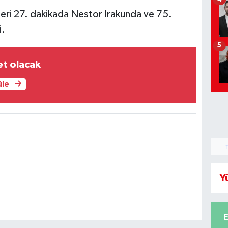
lleri 27. dakikada Nestor Irakunda ve 75.
i.
5
et olacak
üle
Y