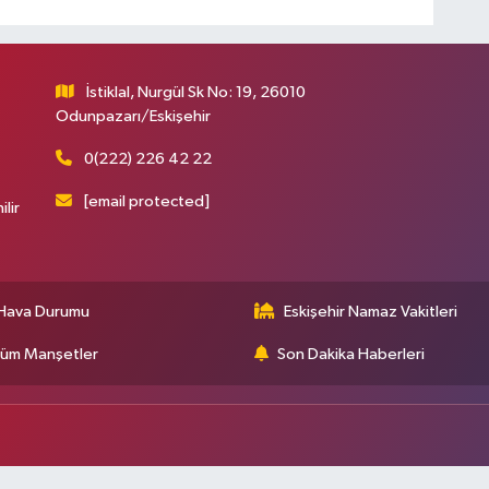
İstiklal, Nurgül Sk No: 19, 26010
Odunpazarı/Eskişehir
0(222) 226 42 22
[email protected]
ilir
Hava Durumu
Eskişehir Namaz Vakitleri
üm Manşetler
Son Dakika Haberleri