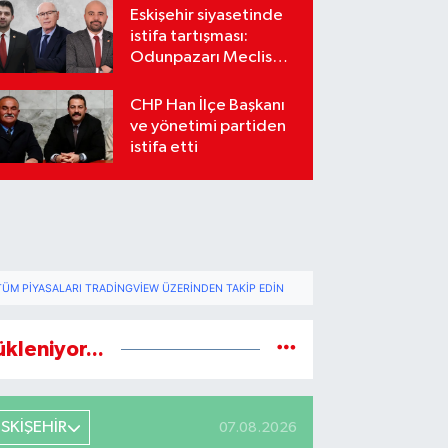
Eskişehir siyasetinde
istifa tartışması:
Odunpazarı Meclis
üyeleri sosyal
medyada karşı karşıya
CHP Han İlçe Başkanı
geldi
ve yönetimi partiden
istifa etti
TÜM PIYASALARI TRADINGVIEW ÜZERINDEN TAKIP EDIN
ükleniyor...
ESKİŞEHİR
07.08.2026