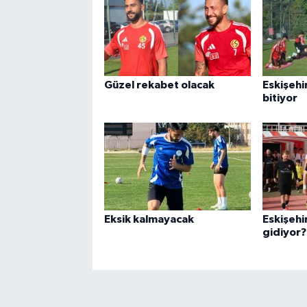
Güzel rekabet olacak
Eskişehi
bitiyor
Eksik kalmayacak
Eskişehi
gidiyor?