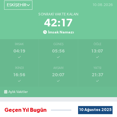
ESKİŞEHİR
10.08.2026
SONRAKI VAKTE KALAN
42:16
İmsak Namazı
İMSAK
GÜNEŞ
ÖĞLE
04:19
05:56
13:07
İKINDI
AKŞAM
YATSI
16:56
20:07
21:37
Aylık Vakitler
Geçen Yıl Bugün
10 Ağustos 2025