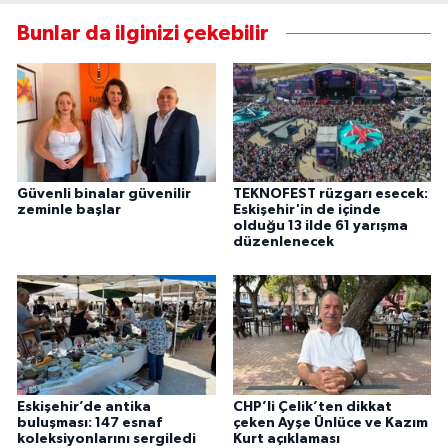
Bunlar da ilginizi çekebilir
Güvenli binalar güvenilir
TEKNOFEST rüzgarı esecek:
zeminle başlar
Eskişehir'in de içinde
olduğu 13 ilde 61 yarışma
düzenlenecek
Eskişehir’de antika
CHP’li Çelik’ten dikkat
buluşması: 147 esnaf
çeken Ayşe Ünlüce ve Kazım
koleksiyonlarını sergiledi
Kurt açıklaması