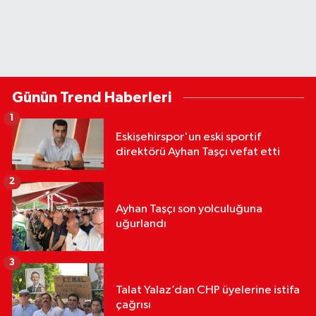
Günün Trend Haberleri
1
Eskişehirspor'un eski sportif
direktörü Ayhan Taşçı vefat etti
2
Ayhan Taşçı son yolculuğuna
uğurlandı
3
Talat Yalaz’dan CHP üyelerine istifa
çağrısı