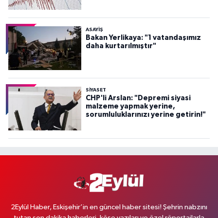
ASAYİŞ
Bakan Yerlikaya: "1 vatandaşımız
daha kurtarılmıştır"
SİYASET
CHP'li Arslan: "Depremi siyasi
malzeme yapmak yerine,
sorumluluklarınızı yerine getirin!"
2Eylül Haber, Eskişehir’in en güncel haber sitesi! Şehrin nabzını
tutan son dakika haberleri, köşe yazıları ve özel röportajlarla