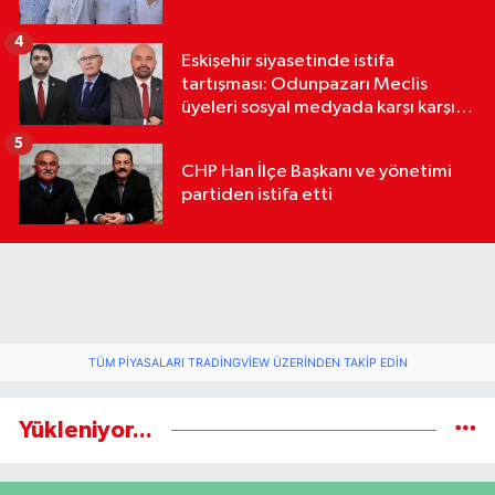
4
Eskişehir siyasetinde istifa
tartışması: Odunpazarı Meclis
üyeleri sosyal medyada karşı karşıya
geldi
5
CHP Han İlçe Başkanı ve yönetimi
partiden istifa etti
TÜM PIYASALARI TRADINGVIEW ÜZERINDEN TAKIP EDIN
Yükleniyor...