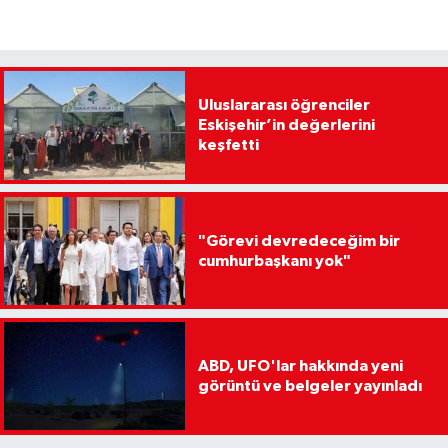
Uluslararası öğrenciler
Eskişehir’in değerlerini
keşfetti
"Görevi devredeceğim bir
cumhurbaşkanı yok"
ABD, UFO'lar hakkında yeni
görüntü ve belgeler yayınladı