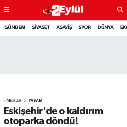
ASAYİŞ
Nöbetçi Eczaneler
GÜNDEM
SİYASET
ASAYİŞ
SPOR
DÜNYA
EK
DÜNYA
Hava Durumu
EKONOMİ
Eskişehir Namaz Vakitleri
GÜNDEM
Trafik Durumu
RESMİ İLAN
Puan Durumu ve Fikstür
SİYASET
Tüm Manşetler
HABERLER
YAŞAM
SPOR
Son Dakika Haberleri
Eskişehir'de o kaldırım
otoparka döndü!
YAŞAM
Haber Arşivi