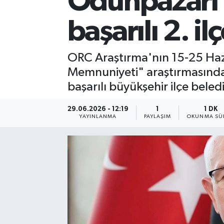
Odunpazarı B
başarılı 2. il
ORC Araştırma'nın 15-25 Hazir
Memnuniyeti" araştırmasında 
başarılı büyükşehir ilçe beledi
29.06.2026 - 12:19
1
1 DK
YAYINLANMA
PAYLAŞIM
OKUNMA SÜR