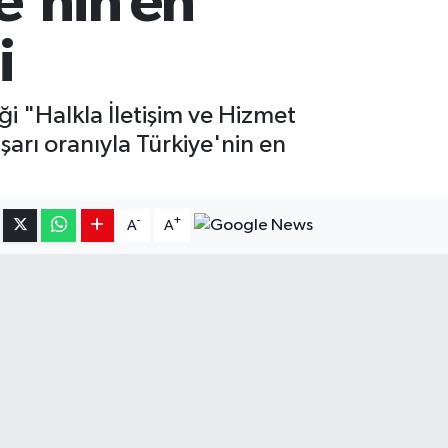
e'nin en
i
i "Halkla İletişim ve Hizmet
arı oranıyla Türkiye'nin en
-
+
A
A