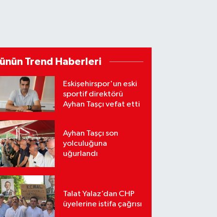
ünün Trend Haberleri
Eskişehirspor'un eski
sportif direktörü
Ayhan Taşçı vefat etti
Ayhan Taşçı son
yolculuğuna
uğurlandı
Talat Yalaz’dan CHP
üyelerine istifa çağrısı