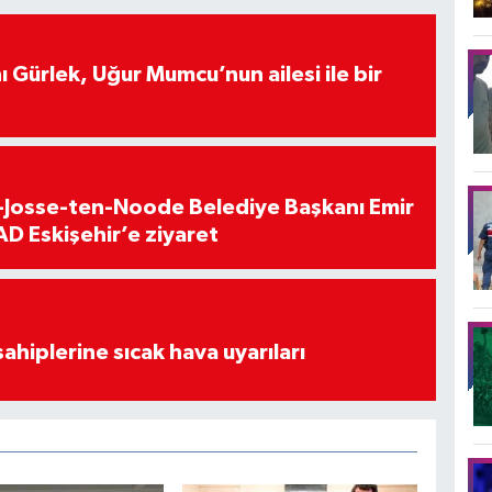
 Gürlek, Uğur Mumcu’nun ailesi ile bir
t-Josse-ten-Noode Belediye Başkanı Emir
D Eskişehir’e ziyaret
sahiplerine sıcak hava uyarıları