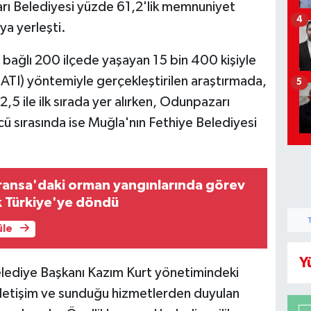
rı Belediyesi yüzde 61,2'lik memnuniyet
4
ya yerleşti.
bağlı 200 ilçede yaşayan 15 bin 400 kişiyle
CATI) yöntemiyle gerçekleştirilen araştırmada,
5
,5 ile ilk sırada yer alırken, Odunpazarı
ncü sırasında ise Muğla'nın Fethiye Belediyesi
ransa'daki orman yangınlarında görev
k Türkiye'ye döndü
üle
Y
lediye Başkanı Kazım Kurt yönetimindeki
iletişim ve sunduğu hizmetlerden duyulan