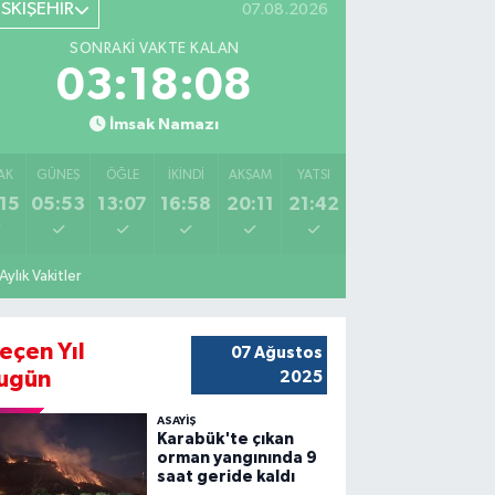
ESKİŞEHİR
07.08.2026
SONRAKI VAKTE KALAN
03:18:07
İmsak Namazı
AK
GÜNEŞ
ÖĞLE
İKINDI
AKŞAM
YATSI
15
05:53
13:07
16:58
20:11
21:42
Aylık Vakitler
eçen Yıl
07 Ağustos
ugün
2025
ASAYİŞ
Karabük'te çıkan
orman yangınında 9
saat geride kaldı