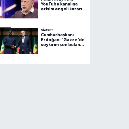
YouTube kanalına
erişim engeli kararı
SİYASET
Cumhurbaşkanı
Erdoğan: "Gazze'de
soykırım son bulana
dek, mücadelemiz
sürecek"