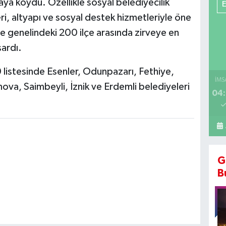
a koydu. Özellikle sosyal belediyecilik
eri, altyapı ve sosyal destek hizmetleriyle öne
e genelindeki 200 ilçe arasında zirveye en
şardı.
0 listesinde Esenler, Odunpazarı, Fethiye,
İMS
ova, Saimbeyli, İznik ve Erdemli belediyeleri
04:
G
B