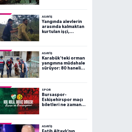
ASAYİŞ
Yangında alevlerin
arasında kalmaktan
kurtulan işçi,
arkadaşlarını
göremeyince büyük
panik yaşadı
ASAYİŞ
Karabük'teki orman
yangınına müdahale
sürüyor: 80 haneli
köy tahliye edildi
SPOR
Bursaspor-
Eskişehirspor maçı
biletleri ne zaman
satışa çıkacak?
ASAYİŞ
Fatih Altaylı’nın