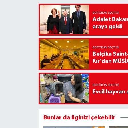
EDITÖRÜN SEÇTIĞI
Adalet Bakanı
araya geldi
EDITÖRÜN SEÇTIĞI
Belçika Sain
Kır’dan MÜSİA
EDITÖRÜN SEÇTIĞI
Evcil hayvan 
Bunlar da ilginizi çekebilir