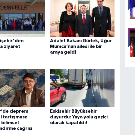
işehir'den
Adalet Bakanı Gürlek, Uğur
a ziyaret
Mumcu’nun ailesi ile bir
araya geldi
ir’de deprem
Eskişehir Büyükşehir
i tartışması:
duyurdu: Yaya yolu geçici
bilimsel
olarak kapatıldı!
ndirme çağrısı