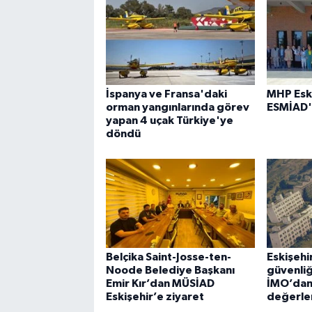
İspanya ve Fransa'daki
MHP Esk
orman yangınlarında görev
ESMİAD'
yapan 4 uçak Türkiye'ye
döndü
Belçika Saint-Josse-ten-
Eskişeh
Noode Belediye Başkanı
güvenliğ
Emir Kır’dan MÜSİAD
İMO’dan 
Eskişehir’e ziyaret
değerle