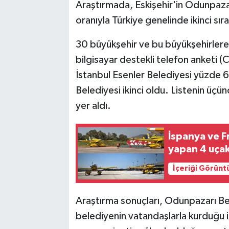
Araştırmada, Eskişehir'in Odunpaza
oranıyla Türkiye genelinde ikinci sıra
30 büyükşehir ve bu büyükşehirlere 
bilgisayar destekli telefon anketi (
İstanbul Esenler Belediyesi yüzde 62
Belediyesi ikinci oldu. Listenin üçü
yer aldı.
İspanya ve F
yapan 4 uça
İçeriği Görünt
Araştırma sonuçları, Odunpazarı Be
belediyenin vatandaşlarla kurduğu 