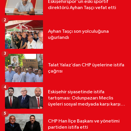
Eskişehirspor'un eski sportif
direktörü Ayhan Taşçı vefat etti
2
Ayhan Taşçı son yolculuğuna
uğurlandı
3
Talat Yalaz’dan CHP üyelerine istifa
çağrısı
4
Eskişehir siyasetinde istifa
tartışması: Odunpazarı Meclis
üyeleri sosyal medyada karşı karşıya
geldi
5
CHP Han İlçe Başkanı ve yönetimi
partiden istifa etti