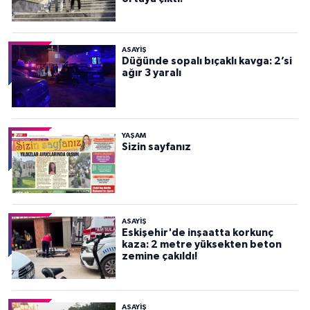
ASAYİŞ
Düğünde sopalı bıçaklı kavga: 2’si
ağır 3 yaralı
YAŞAM
Sizin sayfanız
ASAYİŞ
Eskişehir'de inşaatta korkunç
kaza: 2 metre yüksekten beton
zemine çakıldı!
ASAYİŞ