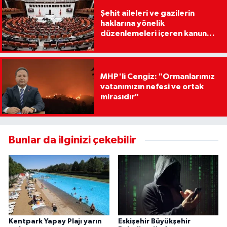
Şehit aileleri ve gazilerin
haklarına yönelik
düzenlemeleri içeren kanun
teklifi, Milli Savunma
Komisyonunda
MHP'li Cengiz: "Ormanlarımız
vatanımızın nefesi ve ortak
mirasıdır"
Bunlar da ilginizi çekebilir
Kentpark Yapay Plajı yarın
Eskişehir Büyükşehir