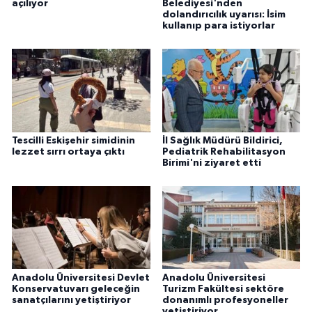
açılıyor
Belediyesi'nden
dolandırıcılık uyarısı: İsim
kullanıp para istiyorlar
Tescilli Eskişehir simidinin
İl Sağlık Müdürü Bildirici,
lezzet sırrı ortaya çıktı
Pediatrik Rehabilitasyon
Birimi'ni ziyaret etti
Anadolu Üniversitesi Devlet
Anadolu Üniversitesi
Konservatuvarı geleceğin
Turizm Fakültesi sektöre
sanatçılarını yetiştiriyor
donanımlı profesyoneller
yetiştiriyor