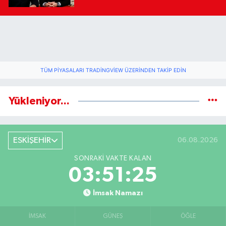
TÜM PIYASALARI TRADINGVIEW ÜZERINDEN TAKIP EDIN
Yükleniyor...
ESKİŞEHİR
06.08.2026
SONRAKI VAKTE KALAN
03:51:25
İmsak Namazı
İMSAK
GÜNEŞ
ÖĞLE