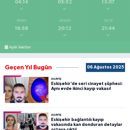
04:14
05:52
13:07
İKINDI
AKŞAM
YATSI
16:58
20:12
21:44
Aylık Vakitler
Geçen Yıl Bugün
06 Ağustos 2025
ASAYİŞ
Eskişehir’de seri cinayet şüphesi:
Aynı evde ikinci kayıp vakası!
ASAYİŞ
Eskişehir bağlantılı kayıp
vakasında kan donduran detaylar
ortaya çıktı!