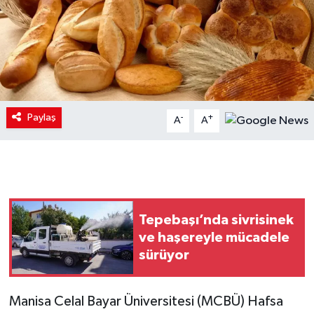
Paylaş
-
+
A
A
Tepebaşı’nda sivrisinek
ve haşereyle mücadele
sürüyor
Manisa Celal Bayar Üniversitesi (MCBÜ) Hafsa