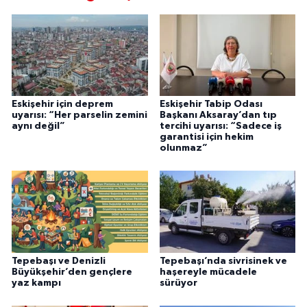
Eskişehir için deprem
Eskişehir Tabip Odası
uyarısı: “Her parselin zemini
Başkanı Aksaray’dan tıp
aynı değil”
tercihi uyarısı: “Sadece iş
garantisi için hekim
olunmaz”
Tepebaşı ve Denizli
Tepebaşı’nda sivrisinek ve
Büyükşehir’den gençlere
haşereyle mücadele
yaz kampı
sürüyor