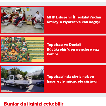
MHP Eskişehir İl Teşkilatı'ndan
Kızılay'a ziyaret ve kan bağışı
Tepebaşı ve Denizli
Büyükşehir’den gençlere yaz
kampı
Tepebaşı’nda sivrisinek ve
haşereyle mücadele sürüyor
Bunlar da ilginizi çekebilir