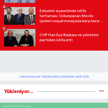
4
Eskişehir siyasetinde istifa
tartışması: Odunpazarı Meclis
üyeleri sosyal medyada karşı karşıya
geldi
5
CHP Han İlçe Başkanı ve yönetimi
partiden istifa etti
TÜM PIYASALARI TRADINGVIEW ÜZERINDEN TAKIP EDIN
Yükleniyor...