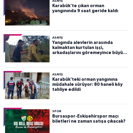
ASAYİŞ
Karabük'te çıkan orman
yangınında 9 saat geride kaldı
ASAYİŞ
Yangında alevlerin arasında
kalmaktan kurtulan işçi,
arkadaşlarını göremeyince büyük
panik yaşadı
ASAYİŞ
Karabük'teki orman yangınına
müdahale sürüyor: 80 haneli köy
tahliye edildi
SPOR
Bursaspor-Eskişehirspor maçı
biletleri ne zaman satışa çıkacak?