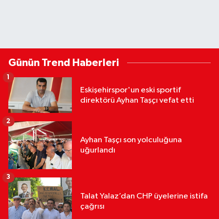
Günün Trend Haberleri
1
Eskişehirspor'un eski sportif
direktörü Ayhan Taşçı vefat etti
2
Ayhan Taşçı son yolculuğuna
uğurlandı
3
Talat Yalaz’dan CHP üyelerine istifa
çağrısı