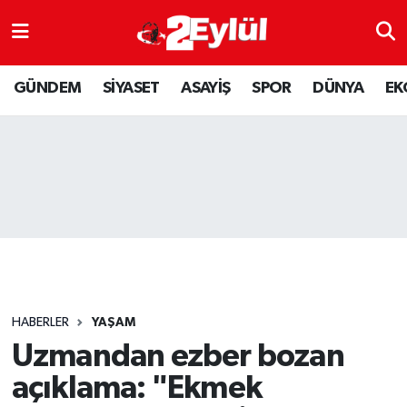
ASAYİŞ
Nöbetçi Eczaneler
GÜNDEM
SİYASET
ASAYİŞ
SPOR
DÜNYA
EK
DÜNYA
Hava Durumu
EKONOMİ
Eskişehir Namaz Vakitleri
GÜNDEM
Trafik Durumu
RESMİ İLAN
Puan Durumu ve Fikstür
SİYASET
Tüm Manşetler
HABERLER
YAŞAM
SPOR
Son Dakika Haberleri
Uzmandan ezber bozan
açıklama: "Ekmek
YAŞAM
Haber Arşivi