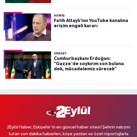
ASAYİŞ
Fatih Altaylı’nın YouTube kanalına
erişim engeli kararı
SİYASET
Cumhurbaşkanı Erdoğan:
"Gazze'de soykırım son bulana
dek, mücadelemiz sürecek"
2Eylül Haber, Eskişehir’in en güncel haber sitesi! Şehrin nabzını
tutan son dakika haberleri, köşe yazıları ve özel röportajlarla