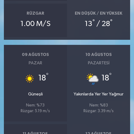
RÜZGAR
EN DÜŞÜK / EN YÜKSEK
°
°
1.00 M/S
13
/ 28
09 AĞUSTOS
10 AĞUSTOS
PAZAR
PAZARTESI
°
°
18
18
Güneşli
Yakınlarda Yer Yer Yağmur
Nem: %73
Nem: %83
Rüzgar: 5.19 m/s
Rüzgar: 3.39 m/s