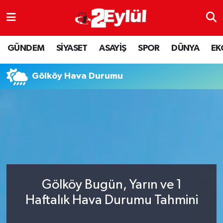
ASAYİŞ
Nöbetçi Eczaneler
GÜNDEM
SİYASET
ASAYİŞ
SPOR
DÜNYA
EK
DÜNYA
Hava Durumu
Gölköy Hava Durumu
EKONOMİ
Eskişehir Namaz Vakitleri
GÜNDEM
Trafik Durumu
RESMİ İLAN
Puan Durumu ve Fikstür
SİYASET
Tüm Manşetler
Gölköy Bugün, Yarın ve 1
SPOR
Son Dakika Haberleri
Haftalık Hava Durumu Tahmini
YAŞAM
Haber Arşivi