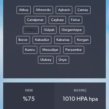
Akkuş
Altınordu
Aybastı
Çamaş
Çatalpınar
Çaybaşı
Fatsa
Gölköy
Gülyalı
Gürgentepe
İkizce
Kabadüz
Kabataş
Korgan
Kumru
Mesudiye
Perşembe
Ulubey
Ünye
NEM
BASINÇ
%75
1010 HPA
hpa