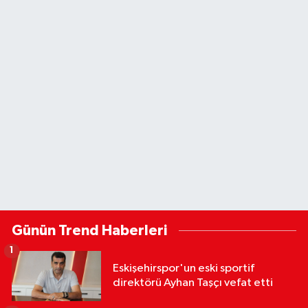
Günün Trend Haberleri
1
Eskişehirspor'un eski sportif
direktörü Ayhan Taşçı vefat etti