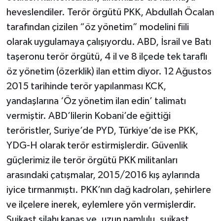
heveslendiler. Terör örgütü PKK, Abdullah Öcalan
tarafından çizilen “öz yönetim” modelini fiili
olarak uygulamaya çalışıyordu. ABD, İsrail ve Batı
taşeronu terör örgütü, 4 il ve 8 ilçede tek taraflı
öz yönetim (özerklik) ilan ettim diyor. 12 Ağustos
2015 tarihinde terör yapılanması KCK,
yandaşlarına ‘Öz yönetim ilan edin’ talimatı
vermiştir. ABD’lilerin Kobani’de eğittiği
teröristler, Suriye’de PYD, Türkiye’de ise PKK,
YDG-H olarak terör estirmişlerdir. Güvenlik
güçlerimiz ile terör örgütü PKK militanları
arasındaki çatışmalar, 2015/2016 kış aylarında
iyice tırmanmıştı. PKK’nın dağ kadroları, şehirlere
ve ilçelere inerek, eylemlere yön vermişlerdir.
Suikast silahı kanas ve, uzun namlulu, suikast