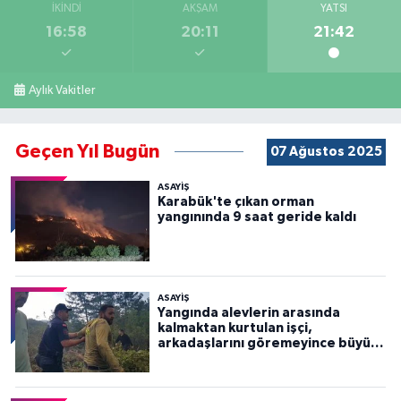
İKINDI
AKŞAM
YATSI
16:58
20:11
21:42
Aylık Vakitler
Geçen Yıl Bugün
07 Ağustos 2025
ASAYİŞ
Karabük'te çıkan orman
yangınında 9 saat geride kaldı
ASAYİŞ
Yangında alevlerin arasında
kalmaktan kurtulan işçi,
arkadaşlarını göremeyince büyük
panik yaşadı