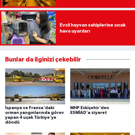
Evcil hayvan sahiplerine sıcak
hava uyarıları
Bunlar da ilginizi çekebilir
İspanya ve Fransa'daki
MHP Eskişehir'den
orman yangınlarında görev
ESMİAD'a ziyaret
yapan 4 uçak Türkiye'ye
döndü