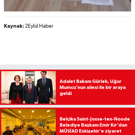
Kaynak:
2Eylül Haber
Adalet Bakanı Gürlek, Uğur
Mumcu’nun ailesi ile bir araya
geldi
Belçika Saint-Josse-ten-Noode
Belediye Başkanı Emir Kır’dan
MÜSİAD Eskişehir’e ziyaret