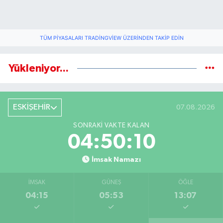
TÜM PIYASALARI TRADINGVIEW ÜZERINDEN TAKIP EDIN
Yükleniyor...
ESKİŞEHİR
07.08.2026
SONRAKI VAKTE KALAN
04:50:09
İmsak Namazı
İMSAK
GÜNEŞ
ÖĞLE
04:15
05:53
13:07