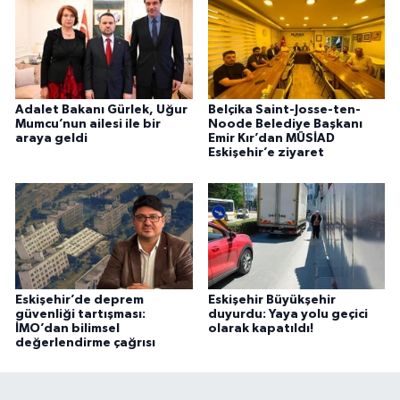
Adalet Bakanı Gürlek, Uğur
Belçika Saint-Josse-ten-
Mumcu’nun ailesi ile bir
Noode Belediye Başkanı
araya geldi
Emir Kır’dan MÜSİAD
Eskişehir’e ziyaret
Eskişehir’de deprem
Eskişehir Büyükşehir
güvenliği tartışması:
duyurdu: Yaya yolu geçici
İMO’dan bilimsel
olarak kapatıldı!
değerlendirme çağrısı