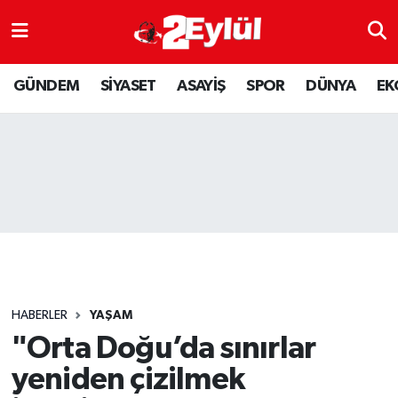
ASAYİŞ
Nöbetçi Eczaneler
GÜNDEM
SİYASET
ASAYİŞ
SPOR
DÜNYA
EK
DÜNYA
Hava Durumu
EKONOMİ
Eskişehir Namaz Vakitleri
GÜNDEM
Trafik Durumu
RESMİ İLAN
Puan Durumu ve Fikstür
SİYASET
Tüm Manşetler
HABERLER
YAŞAM
SPOR
Son Dakika Haberleri
"Orta Doğu’da sınırlar
yeniden çizilmek
YAŞAM
Haber Arşivi