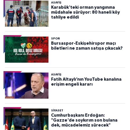
ASAYİŞ
Karabük'teki orman yangınına
müdahale sürüyor: 80 haneli köy
tahliye edildi
SPOR
Bursaspor-Eskişehirspor maçı
biletleri ne zaman satışa çıkacak?
ASAYİŞ
Fatih Altaylı’nın YouTube kanalına
erişim engeli kararı
SİYASET
Cumhurbaşkanı Erdoğan:
"Gazze'de soykırım son bulana
dek, mücadelemiz sürecek"