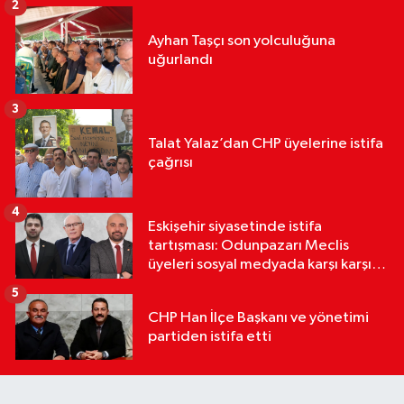
2
Ayhan Taşçı son yolculuğuna
uğurlandı
3
Talat Yalaz’dan CHP üyelerine istifa
çağrısı
4
Eskişehir siyasetinde istifa
tartışması: Odunpazarı Meclis
üyeleri sosyal medyada karşı karşıya
geldi
5
CHP Han İlçe Başkanı ve yönetimi
partiden istifa etti