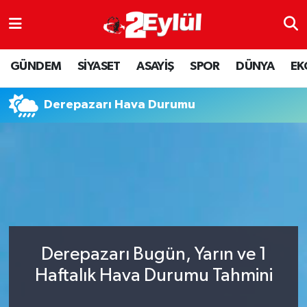
ASAYİŞ
Nöbetçi Eczaneler
GÜNDEM
SİYASET
ASAYİŞ
SPOR
DÜNYA
EK
DÜNYA
Hava Durumu
Derepazarı Hava Durumu
EKONOMİ
Eskişehir Namaz Vakitleri
GÜNDEM
Trafik Durumu
RESMİ İLAN
Puan Durumu ve Fikstür
SİYASET
Tüm Manşetler
Derepazarı Bugün, Yarın ve 1
SPOR
Son Dakika Haberleri
Haftalık Hava Durumu Tahmini
YAŞAM
Haber Arşivi