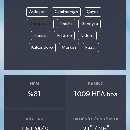
Ardeşen
Çamlıhemşin
Çayeli
Derepazarı
Fındıklı
Güneysu
Hemşin
İkizdere
İyidere
Kalkandere
Merkez
Pazar
NEM
BASINÇ
%81
1009 HPA
hpa
RÜZGAR
EN DÜŞÜK / EN YÜKSEK
°
°
1.61 M/S
21
/ 26