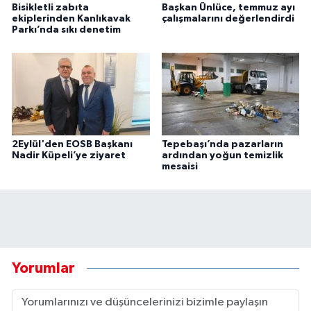
Bisikletli zabıta
Başkan Ünlüce, temmuz ayı
ekiplerinden Kanlıkavak
çalışmalarını değerlendirdi
Parkı’nda sıkı denetim
2Eylül'den EOSB Başkanı
Tepebaşı’nda pazarların
Nadir Küpeli’ye ziyaret
ardından yoğun temizlik
mesaisi
Yorumlar