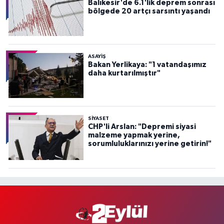
Balıkesir'de 6.1'lik deprem sonrası
bölgede 20 artçı sarsıntı yaşandı
ASAYİŞ
Bakan Yerlikaya: "1 vatandaşımız
daha kurtarılmıştır"
SİYASET
CHP'li Arslan: "Depremi siyasi
malzeme yapmak yerine,
sorumluluklarınızı yerine getirin!"