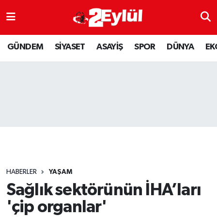
ASAYİŞ
Nöbetçi Eczaneler
GÜNDEM
SİYASET
ASAYİŞ
SPOR
DÜNYA
EK
DÜNYA
Hava Durumu
EKONOMİ
Eskişehir Namaz Vakitleri
GÜNDEM
Trafik Durumu
RESMİ İLAN
Puan Durumu ve Fikstür
SİYASET
Tüm Manşetler
HABERLER
YAŞAM
SPOR
Son Dakika Haberleri
Sağlık sektörünün İHA’ları
'çip organlar'
YAŞAM
Haber Arşivi