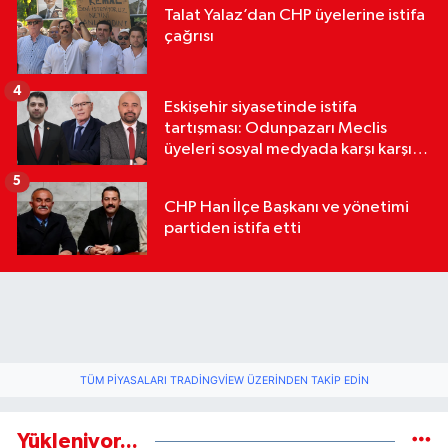
Talat Yalaz’dan CHP üyelerine istifa
çağrısı
4
Eskişehir siyasetinde istifa
tartışması: Odunpazarı Meclis
üyeleri sosyal medyada karşı karşıya
geldi
5
CHP Han İlçe Başkanı ve yönetimi
partiden istifa etti
TÜM PIYASALARI TRADINGVIEW ÜZERINDEN TAKIP EDIN
Yükleniyor...