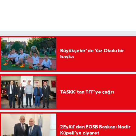
Büyükşehir'de Yaz Okulu bir
başka
TASKK’tan TFF’ye çağrı
2Eylül'den EOSB Başkanı Nadir
Küpeli’ye ziyaret