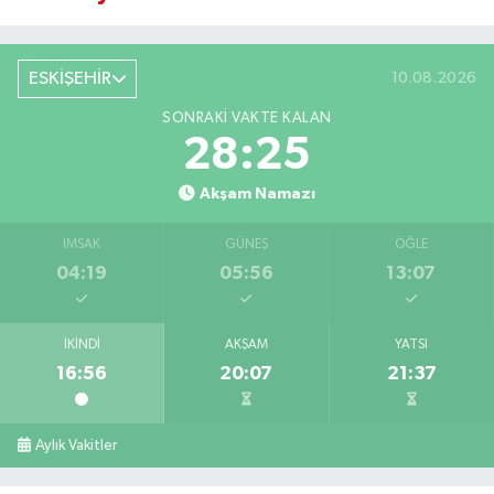
ESKİŞEHİR
10.08.2026
SONRAKI VAKTE KALAN
28:24
Akşam Namazı
İMSAK
GÜNEŞ
ÖĞLE
04:19
05:56
13:07
İKINDI
AKŞAM
YATSI
16:56
20:07
21:37
Aylık Vakitler