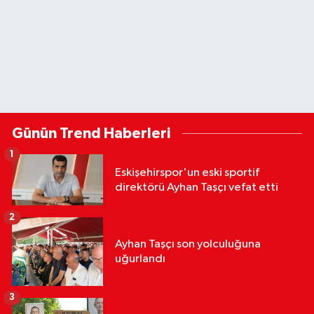
Günün Trend Haberleri
1
Eskişehirspor'un eski sportif
direktörü Ayhan Taşçı vefat etti
2
Ayhan Taşçı son yolculuğuna
uğurlandı
3