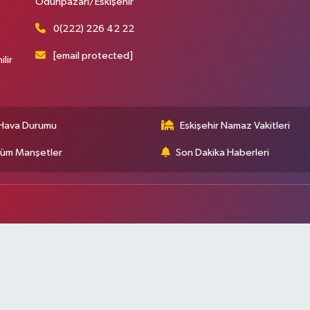
Odunpazarı/Eskişehir
0(222) 226 42 22
[email protected]
ilir
Hava Durumu
Eskişehir Namaz Vakitleri
üm Manşetler
Son Dakika Haberleri