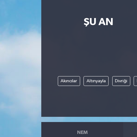
ŞU AN
Akıncılar
Altınyayla
Divriği
NEM