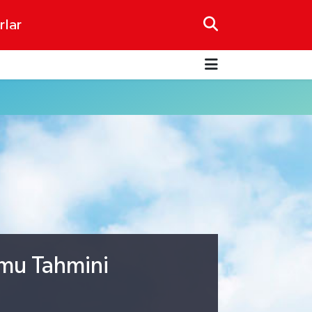
rlar
umu Tahmini