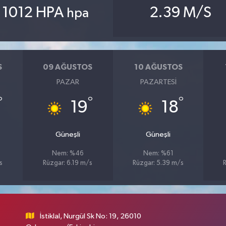
1012 HPA
2.39 M/S
hpa
S
09 AĞUSTOS
10 AĞUSTOS
PAZAR
PAZARTESI
°
°
°
19
18
Güneşli
Güneşli
Nem: %46
Nem: %61
s
Rüzgar: 6.19 m/s
Rüzgar: 5.39 m/s
R
İstiklal, Nurgül Sk No: 19, 26010