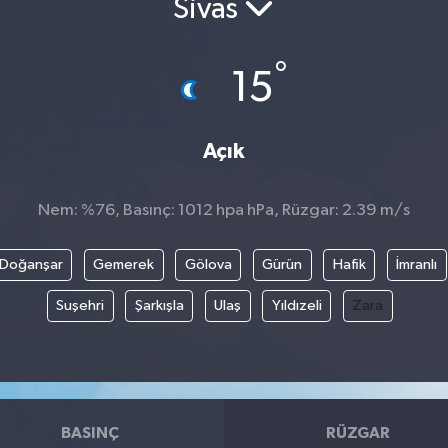
Sivas
°
15
Açık
Nem: %76, Basınç: 1012 hpa hPa, Rüzgar: 2.39 m/s
Doğanşar
Gemerek
Gölova
Gürün
Hafik
İmranlı
Suşehri
Şarkışla
Ulaş
Yıldızeli
Zara
BASINÇ
RÜZGAR