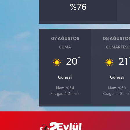
%76
07 AĞUSTOS
08 AĞUSTO
CUMA
CUMARTESI
°
20
21
Güneşli
Güneşli
Nem: %54
Nem: %50
Rüzgar: 4.31 m/s
Rüzgar: 5.61 m/