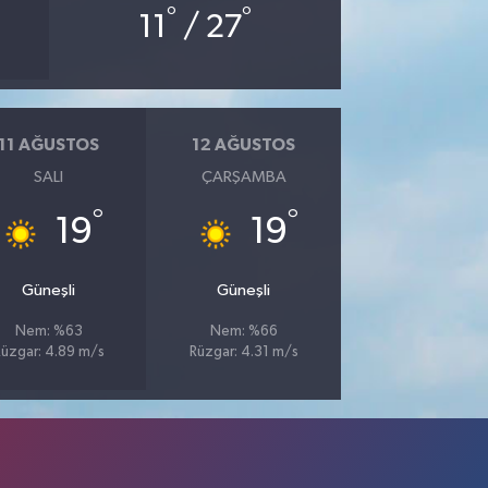
°
°
11
/ 27
11 AĞUSTOS
12 AĞUSTOS
SALI
ÇARŞAMBA
°
°
19
19
Güneşli
Güneşli
Nem: %63
Nem: %66
üzgar: 4.89 m/s
Rüzgar: 4.31 m/s