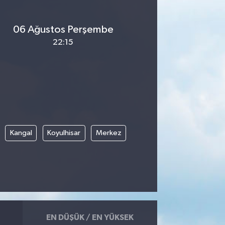
06 Ağustos Perşembe
22:15
Kangal
Koyulhisar
Merkez
EN DÜŞÜK / EN YÜKSEK