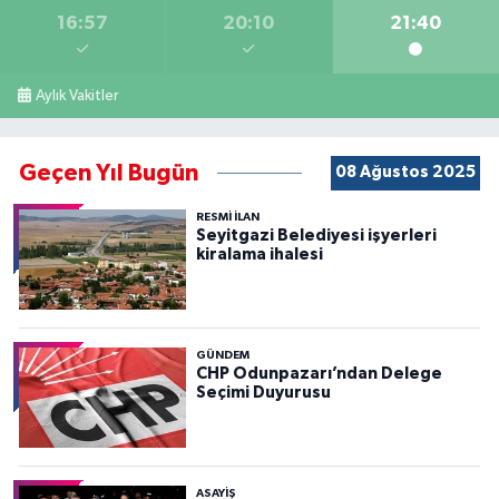
16:57
20:10
21:40
Aylık Vakitler
Geçen Yıl Bugün
08 Ağustos 2025
RESMİ İLAN
Seyitgazi Belediyesi işyerleri
kiralama ihalesi
GÜNDEM
CHP Odunpazarı’ndan Delege
Seçimi Duyurusu
ASAYİŞ