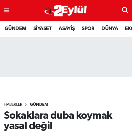
ASAYİŞ
Nöbetçi Eczaneler
GÜNDEM
SİYASET
ASAYİŞ
SPOR
DÜNYA
EK
DÜNYA
Hava Durumu
EKONOMİ
Eskişehir Namaz Vakitleri
GÜNDEM
Trafik Durumu
RESMİ İLAN
Puan Durumu ve Fikstür
SİYASET
Tüm Manşetler
HABERLER
GÜNDEM
SPOR
Son Dakika Haberleri
Sokaklara duba koymak
yasal değil
YAŞAM
Haber Arşivi