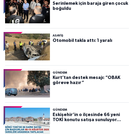
Serinlemek için baraja giren çocuk
boğuldu
ASAYİŞ
Otomobil takla attı: 1 yaralı
GÜNDEM
Kurt’tan destek mesajı: “OBAK
göreve hazır”
GÜNDEM
Eskişehir’in o ilçesinde 66 yeni
TOKİ konutu satışa sunuluyor…