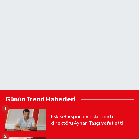
Günün Trend Haberleri
1
Eskişehirspor'un eski sportif
direktörü Ayhan Taşçı vefat etti
2