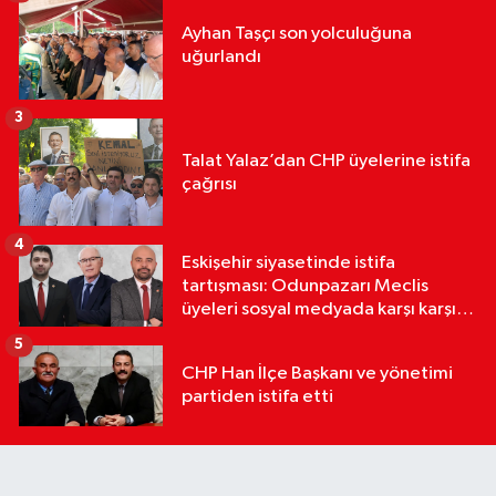
Ayhan Taşçı son yolculuğuna
uğurlandı
3
Talat Yalaz’dan CHP üyelerine istifa
çağrısı
4
Eskişehir siyasetinde istifa
tartışması: Odunpazarı Meclis
üyeleri sosyal medyada karşı karşıya
geldi
5
CHP Han İlçe Başkanı ve yönetimi
partiden istifa etti