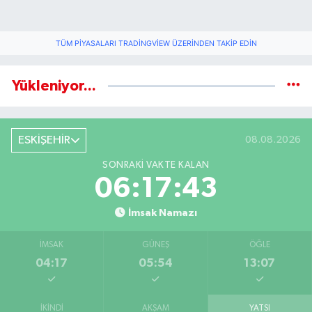
TÜM PIYASALARI TRADINGVIEW ÜZERINDEN TAKIP EDIN
Yükleniyor...
ESKİŞEHİR
08.08.2026
SONRAKI VAKTE KALAN
06:17:42
İmsak Namazı
İMSAK
GÜNEŞ
ÖĞLE
04:17
05:54
13:07
İKINDI
AKŞAM
YATSI