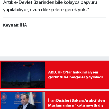
Artık e-Devlet üzerinden bile kolayca başvuru
yapılabiliyor, uzun dilekçelere gerek yok."
Kaynak:
İHA
ABD, UFO'lar hakkında yeni
görüntü ve belgeler yayınladı
İran Dışişleri Bakanı Arakçi'den
Müslümanlara "kötü niyetli dış