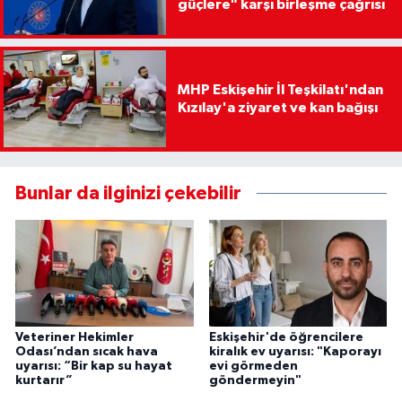
güçlere" karşı birleşme çağrısı
MHP Eskişehir İl Teşkilatı'ndan
Kızılay'a ziyaret ve kan bağışı
Bunlar da ilginizi çekebilir
Veteriner Hekimler
Eskişehir'de öğrencilere
Odası’ndan sıcak hava
kiralık ev uyarısı: "Kaporayı
uyarısı: “Bir kap su hayat
evi görmeden
kurtarır”
göndermeyin"