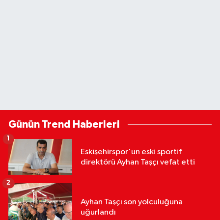
Günün Trend Haberleri
1
Eskişehirspor'un eski sportif
direktörü Ayhan Taşçı vefat etti
2
Ayhan Taşçı son yolculuğuna
uğurlandı