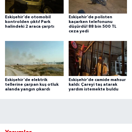
Eskişehir’de otomobil
Eskişehir’de polisten
kontrolden çıktı! Park
kaçarken telefonunu
halindeki 2 araca çarptı
düşürdü! 88 bin 500 TL
ceza yedi
Eskişehir'de elektrik
Eskişehir’de camide mahsur
tellerine çarpan kuş otluk
kaldı: Çareyi taş atarak
alanda yangın çıkardı
yardım istemekte buldu