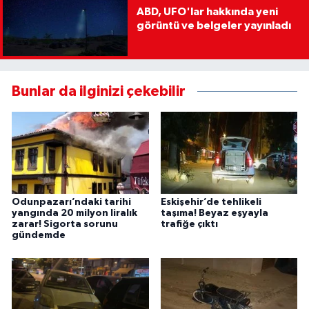
ABD, UFO'lar hakkında yeni
görüntü ve belgeler yayınladı
Bunlar da ilginizi çekebilir
Odunpazarı’ndaki tarihi
Eskişehir’de tehlikeli
yangında 20 milyon liralık
taşıma! Beyaz eşyayla
zarar! Sigorta sorunu
trafiğe çıktı
gündemde