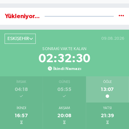
Yükleniyor...
ESKİŞEHİR
09.08.2026
SONRAKI VAKTE KALAN
02:32:29
İkindi Namazı
İMSAK
GÜNEŞ
ÖĞLE
04:18
05:55
13:07
İKINDI
AKŞAM
YATSI
16:57
20:08
21:39