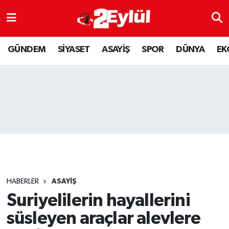
ASAYİŞ
Nöbetçi Eczaneler
GÜNDEM
SİYASET
ASAYİŞ
SPOR
DÜNYA
EK
DÜNYA
Hava Durumu
EKONOMİ
Eskişehir Namaz Vakitleri
GÜNDEM
Trafik Durumu
RESMİ İLAN
Puan Durumu ve Fikstür
SİYASET
Tüm Manşetler
HABERLER
ASAYİŞ
SPOR
Son Dakika Haberleri
Suriyelilerin hayallerini
süsleyen araçlar alevlere
YAŞAM
Haber Arşivi