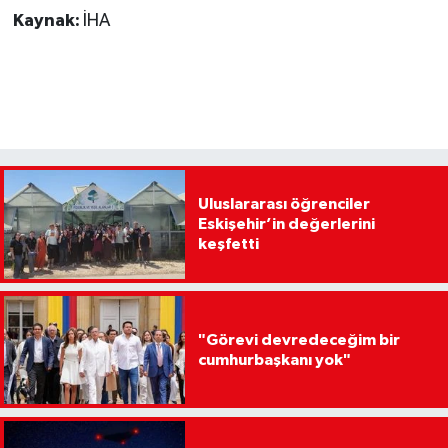
Kaynak:
İHA
Uluslararası öğrenciler
Eskişehir’in değerlerini
keşfetti
"Görevi devredeceğim bir
cumhurbaşkanı yok"