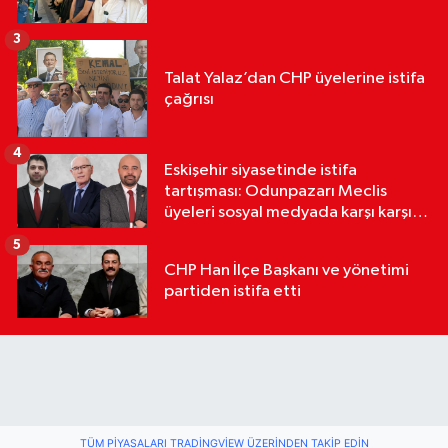
3
Talat Yalaz’dan CHP üyelerine istifa
çağrısı
4
Eskişehir siyasetinde istifa
tartışması: Odunpazarı Meclis
üyeleri sosyal medyada karşı karşıya
geldi
5
CHP Han İlçe Başkanı ve yönetimi
partiden istifa etti
TÜM PIYASALARI TRADINGVIEW ÜZERINDEN TAKIP EDIN