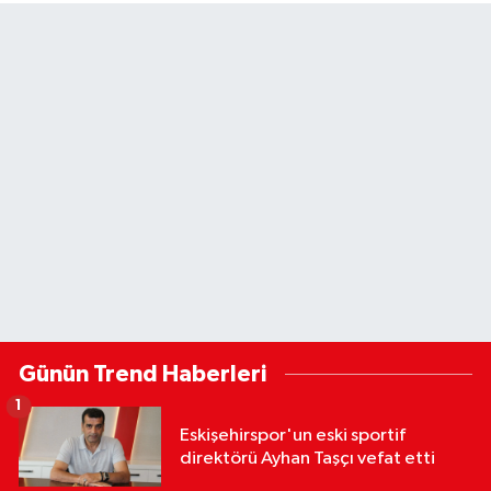
Günün Trend Haberleri
1
Eskişehirspor'un eski sportif
direktörü Ayhan Taşçı vefat etti