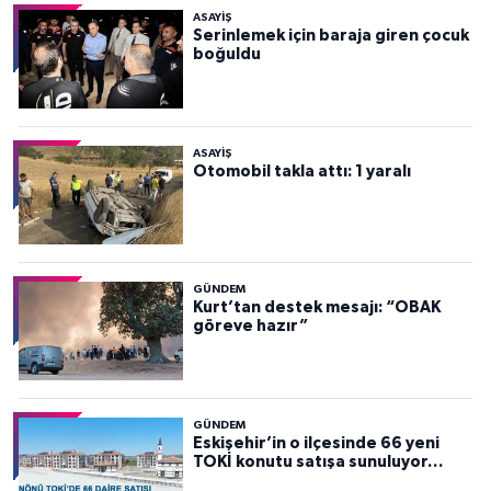
ASAYİŞ
Serinlemek için baraja giren çocuk
boğuldu
ASAYİŞ
Otomobil takla attı: 1 yaralı
GÜNDEM
Kurt’tan destek mesajı: “OBAK
göreve hazır”
GÜNDEM
Eskişehir’in o ilçesinde 66 yeni
TOKİ konutu satışa sunuluyor…