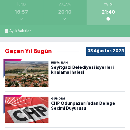
İKINDI
AKŞAM
YATSI
16:57
20:10
21:40
Aylık Vakitler
Geçen Yıl Bugün
08 Ağustos 2025
RESMİ İLAN
Seyitgazi Belediyesi işyerleri
kiralama ihalesi
GÜNDEM
CHP Odunpazarı’ndan Delege
Seçimi Duyurusu