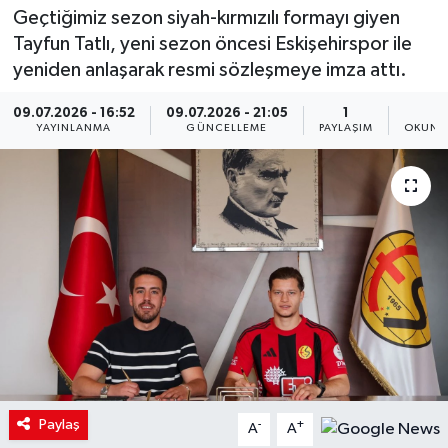
Geçtiğimiz sezon siyah-kırmızılı formayı giyen
Tayfun Tatlı, yeni sezon öncesi Eskişehirspor ile
yeniden anlaşarak resmi sözleşmeye imza attı.
09.07.2026 - 16:52
09.07.2026 - 21:05
1
1
YAYINLANMA
GÜNCELLEME
PAYLAŞIM
OKUNM
Paylaş
-
+
A
A