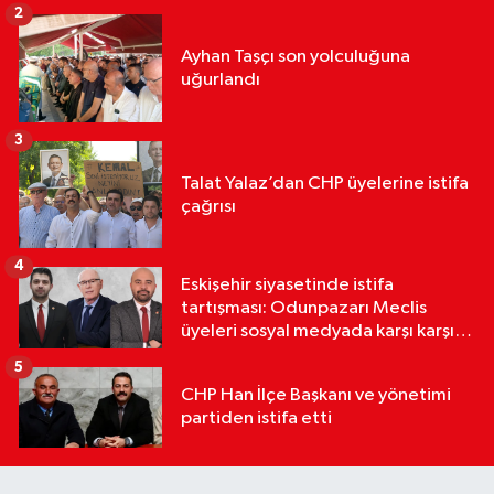
2
Ayhan Taşçı son yolculuğuna
uğurlandı
3
Talat Yalaz’dan CHP üyelerine istifa
çağrısı
4
Eskişehir siyasetinde istifa
tartışması: Odunpazarı Meclis
üyeleri sosyal medyada karşı karşıya
geldi
5
CHP Han İlçe Başkanı ve yönetimi
partiden istifa etti