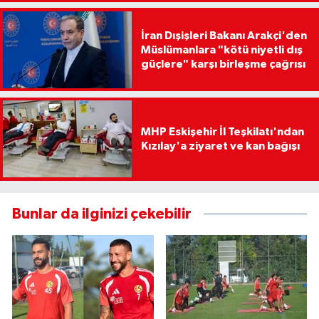
İran Dışişleri Bakanı Arakçi'den
Müslümanlara "kötü niyetli dış
güçlere" karşı birleşme çağrısı
MHP Eskişehir İl Teşkilatı'ndan
Kızılay'a ziyaret ve kan bağışı
Bunlar da ilginizi çekebilir