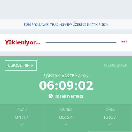
TÜM PIYASALARI TRADINGVIEW ÜZERINDEN TAKIP EDIN
Yükleniyor...
ESKİŞEHİR
08.08.2026
SONRAKI VAKTE KALAN
06:09:02
İmsak Namazı
İMSAK
GÜNEŞ
ÖĞLE
04:17
05:54
13:07