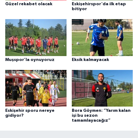
Güzel rekabet olacak
Eskişehirspor'da ilk etap
bitiyor
Muşspor’la oynuyoruz
Eksik kalmayacak
Eskişehir sporu nereye
Bora Göymen: “Yarım kalan
gidiyor?
işi bu sezon
tamamlayacağız”