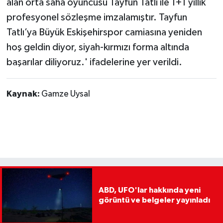
alan orta saha oyuncusu Tayfun Tatlı ile 1+1 yıllık
profesyonel sözleşme imzalamıştır. Tayfun
Tatlı’ya Büyük Eskişehirspor camiasına yeniden
hoş geldin diyor, siyah-kırmızı forma altında
başarılar diliyoruz.' ifadelerine yer verildi.
Kaynak:
Gamze Uysal
ABD, UFO'lar hakkında yeni
görüntü ve belgeler yayınladı