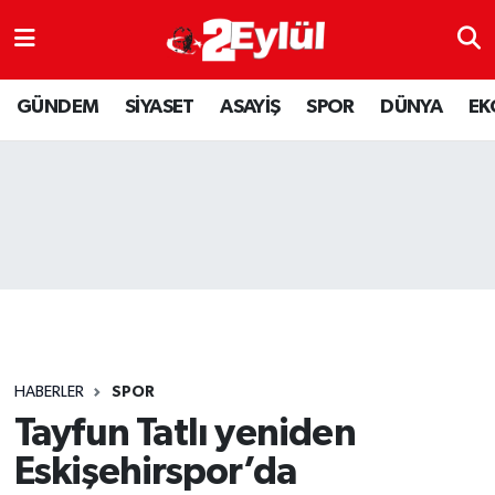
ASAYİŞ
Nöbetçi Eczaneler
GÜNDEM
SİYASET
ASAYİŞ
SPOR
DÜNYA
EK
DÜNYA
Hava Durumu
EKONOMİ
Eskişehir Namaz Vakitleri
GÜNDEM
Trafik Durumu
RESMİ İLAN
Puan Durumu ve Fikstür
SİYASET
Tüm Manşetler
HABERLER
SPOR
SPOR
Son Dakika Haberleri
Tayfun Tatlı yeniden
Eskişehirspor’da
YAŞAM
Haber Arşivi