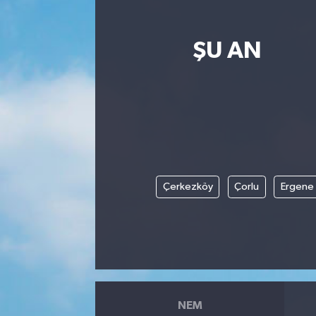
ŞU AN
Çerkezköy
Çorlu
Ergene
NEM