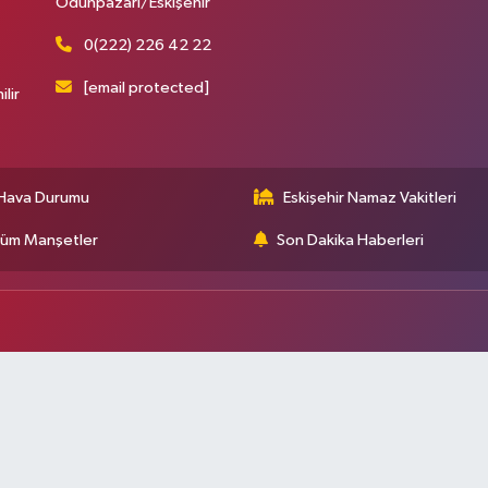
Odunpazarı/Eskişehir
0(222) 226 42 22
[email protected]
ilir
Hava Durumu
Eskişehir Namaz Vakitleri
üm Manşetler
Son Dakika Haberleri