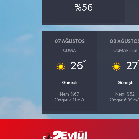
%56
07 AĞUSTOS
08 AĞUSTO
CUMA
CUMARTESI
°
26
27
Güneşli
Güneşli
Nem: %67
Nem: %52
Rüzgar: 4.11 m/s
Rüzgar: 6.39 m/