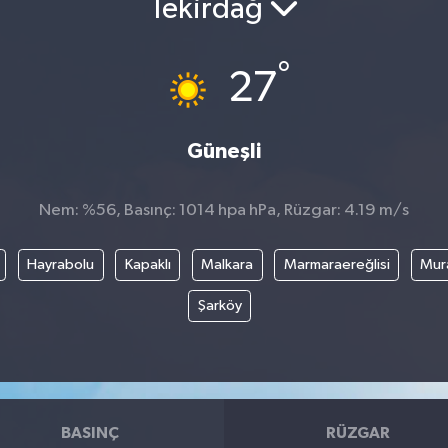
Tekirdağ
°
27
Güneşli
Nem: %56, Basınç: 1014 hpa hPa, Rüzgar: 4.19 m/s
Hayrabolu
Kapaklı
Malkara
Marmaraereğlisi
Mura
Şarköy
BASINÇ
RÜZGAR