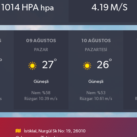
1014 HPA
4.19 M/S
hpa
S
09 AĞUSTOS
10 AĞUSTOS
PAZAR
PAZARTESI
°
°
°
27
26
Güneşli
Güneşli
Nem: %58
Nem: %53
s
Rüzgar: 10.39 m/s
Rüzgar: 10.61 m/s
İstiklal, Nurgül Sk No: 19, 26010