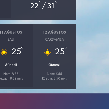
°
°
22
/ 31
11 AĞUSTOS
12 AĞUSTOS
SALI
ÇARŞAMBA
°
°
25
25
Güneşli
Güneşli
Nem: %58
Nem: %55
Rüzgar: 8.39 m/s
Rüzgar: 8.50 m/s