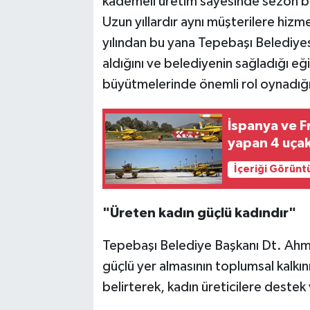
kademeli üretim sayesinde sezon bo
Uzun yıllardır aynı müşterilere hizm
yılından bu yana Tepebaşı Belediyes
aldığını ve belediyenin sağladığı eği
büyütmelerinde önemli rol oynadığı
İspanya ve F
yapan 4 uça
İçeriği Görünt
"Üreten kadın güçlü kadındır"
Tepebaşı Belediye Başkanı Dt. Ahme
güçlü yer almasının toplumsal kalkı
belirterek, kadın üreticilere destek