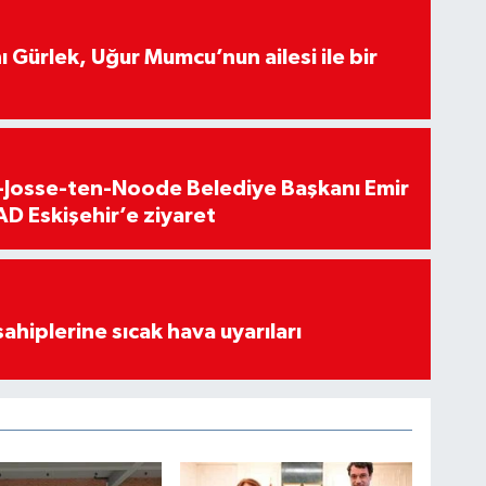
 Gürlek, Uğur Mumcu’nun ailesi ile bir
t-Josse-ten-Noode Belediye Başkanı Emir
D Eskişehir’e ziyaret
sahiplerine sıcak hava uyarıları