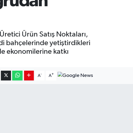
ğrudan
Üretici Ürün Satış Noktaları,
 bahçelerinde yetiştirdikleri
le ekonomilerine katkı
-
+
A
A