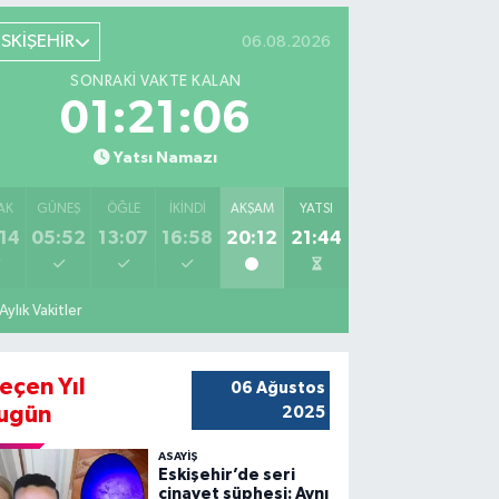
ESKİŞEHİR
06.08.2026
SONRAKI VAKTE KALAN
01:21:05
Yatsı Namazı
AK
GÜNEŞ
ÖĞLE
İKINDI
AKŞAM
YATSI
14
05:52
13:07
16:58
20:12
21:44
Aylık Vakitler
eçen Yıl
06 Ağustos
ugün
2025
ASAYİŞ
Eskişehir’de seri
cinayet şüphesi: Aynı