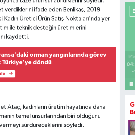
yunca taze ürün sunabildiklerini söyledi.
et verdiklerini ifade eden Benlikaş, 2019
i Kadın Üretici Ürün Satış Noktaları'nda yer
tim ile teknik desteğin üretimlerini
nı kaydetti.
ransa'daki orman yangınlarında görev
İMS
k Türkiye'ye döndü
04:
üle
G
t Ataç, kadınların üretim hayatında daha
B
nmanın temel unsurlarından biri olduğunu
 vermeyi sürdüreceklerini söyledi.