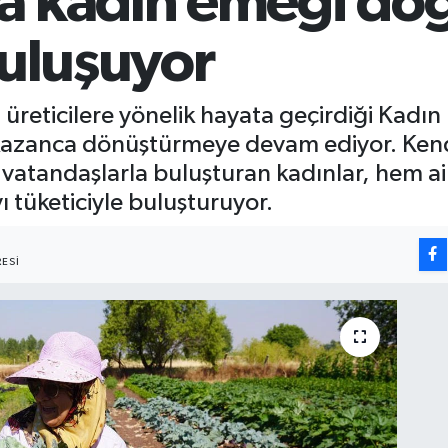
a kadın emeği do
buluşuyor
üreticilere yönelik hayata geçirdiği Kadın 
 kazanca dönüştürmeye devam ediyor. Kendi
k vatandaşlarla buluşturan kadınlar, hem ai
ı tüketiciyle buluşturuyor.
ESI