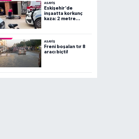
ASAYİŞ
Eskişehir'de
inşaatta korkunç
kaza: 2 metre
yüksekten beton
zemine çakıldı!
ASAYİŞ
Freni boşalan tır 8
aracı biçti!