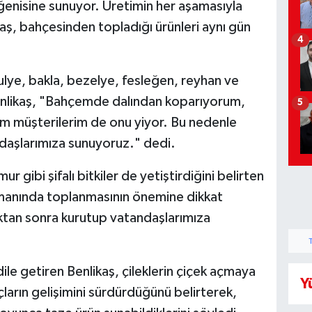
ğenisine sunuyor. Üretimin her aşamasıyla
ikaş, bahçesinden topladığı ürünleri aynı gün
4
ulye, bakla, bezelye, fesleğen, reyhan ve
enlikaş, "Bahçemde dalından koparıyorum,
5
m müşterilerim de onu yiyor. Bu nedenle
andaşlarımıza sunuyoruz." dedi.
r gibi şifalı bitkiler de yetiştirdiğini belirten
zamanında toplanmasının önemine dikkat
ıktan sonra kurutup vatandaşlarımıza
nı dile getiren Benlikaş, çileklerin çiçek açmaya
Y
çların gelişimini sürdürdüğünü belirterek,