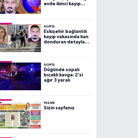
evde ikinci kayıp
vakası!
ASAYİŞ
Eskişehir bağlantılı
kayıp vakasında kan
donduran detaylar
ortaya çıktı!
ASAYİŞ
Düğünde sopalı
bıçaklı kavga: 2’si
ağır 3 yaralı
YAŞAM
Sizin sayfanız