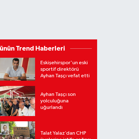
ünün Trend Haberleri
Eskişehirspor'un eski
sportif direktörü
Ayhan Taşçı vefat etti
Ayhan Taşçı son
yolculuğuna
uğurlandı
Talat Yalaz’dan CHP