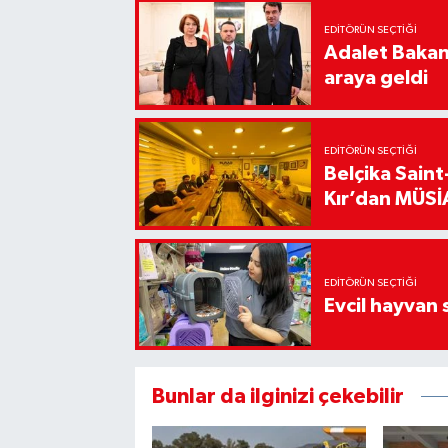
EDITÖRÜN SEÇTIĞI
Adalet Bakanı
araya geldi
EDITÖRÜN SEÇTIĞI
Belçika Sain
Kır’dan MÜSİA
EDITÖRÜN SEÇTIĞI
Evcil hayvan 
Bunlar da ilginizi çekebilir