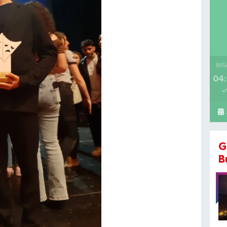
İMS
04:
G
B