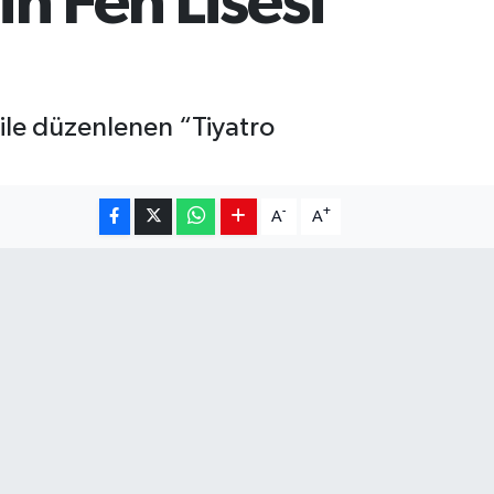
ih Fen Lisesi
i ile düzenlenen “Tiyatro
-
+
A
A