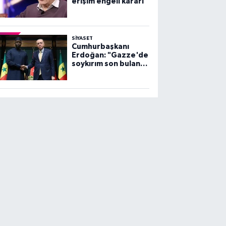
erişim engeli kararı
SİYASET
Cumhurbaşkanı
Erdoğan: "Gazze'de
soykırım son bulana
dek, mücadelemiz
sürecek"