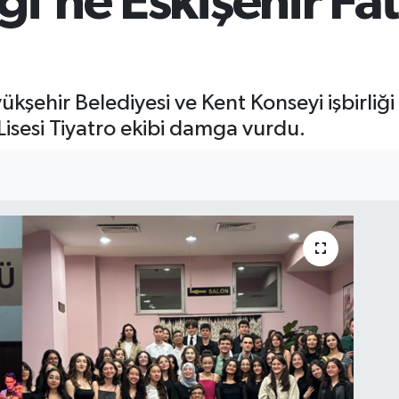
ği’ne Eskişehir Fat
ükşehir Belediyesi ve Kent Konseyi işbirliğ
 Lisesi Tiyatro ekibi damga vurdu.