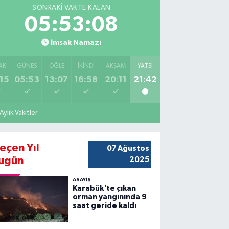
SONRAKI VAKTE KALAN
05:53:07
İmsak Namazı
AK
GÜNEŞ
ÖĞLE
İKINDI
AKŞAM
YATSI
15
05:53
13:07
16:58
20:11
21:42
Aylık Vakitler
eçen Yıl
07 Ağustos
ugün
2025
ASAYİŞ
Karabük'te çıkan
orman yangınında 9
saat geride kaldı