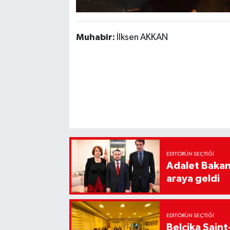
Muhabir:
İlksen AKKAN
EDITÖRÜN SEÇTIĞI
Adalet Bakanı
araya geldi
EDITÖRÜN SEÇTIĞI
Belçika Sain