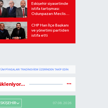
Eskişehir siyasetinde
istifa tartışması:
Odunpazarı Meclis
üyeleri sosyal
medyada karşı karşıya
CHP Han İlçe Başkanı
geldi
ve yönetimi partiden
istifa etti
TÜM PIYASALARI TRADINGVIEW ÜZERINDEN TAKIP EDIN
ükleniyor...
ESKİŞEHİR
07.08.2026