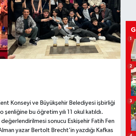
G
1
2
3
Kent Konseyi ve Büyükşehir Belediyesi işbirliği
ro şenliğine bu öğretim yılı 11 okul katıldı.
n değerlendirilmesi sonucu Eskişehir Fatih Fen
 Alman yazar Bertolt Brecht'in yazdığı Kafkas
4