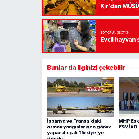
Kır’dan MÜSİA
EDITÖRÜN SEÇTIĞI
Evcil hayvan 
Bunlar da ilginizi çekebilir
İspanya ve Fransa'daki
MHP Esk
orman yangınlarında görev
ESMİAD'
yapan 4 uçak Türkiye'ye
döndü