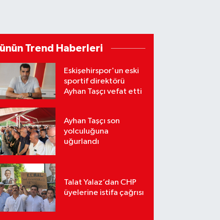
ünün Trend Haberleri
Eskişehirspor'un eski
sportif direktörü
Ayhan Taşçı vefat etti
Ayhan Taşçı son
yolculuğuna
uğurlandı
Talat Yalaz’dan CHP
üyelerine istifa çağrısı