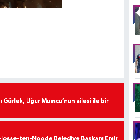
 Gürlek, Uğur Mumcu’nun ailesi ile bir
t-Josse-ten-Noode Belediye Başkanı Emir