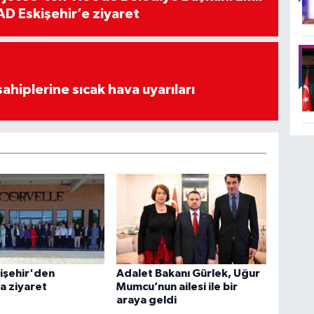
D Eskişehir’e ziyaret
sahiplerine sıcak hava uyarıları
işehir'den
Adalet Bakanı Gürlek, Uğur
a ziyaret
Mumcu’nun ailesi ile bir
araya geldi