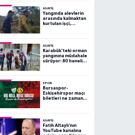
ASAYİŞ
Yangında alevlerin
arasında kalmaktan
kurtulan işçi,
arkadaşlarını
göremeyince büyük
panik yaşadı
ASAYİŞ
Karabük'teki orman
yangınına müdahale
sürüyor: 80 haneli
köy tahliye edildi
SPOR
Bursaspor-
Eskişehirspor maçı
biletleri ne zaman
satışa çıkacak?
ASAYİŞ
Fatih Altaylı’nın
YouTube kanalına