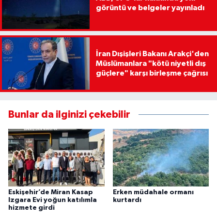
görüntü ve belgeler yayınladı
İran Dışişleri Bakanı Arakçi'den
Müslümanlara "kötü niyetli dış
güçlere" karşı birleşme çağrısı
Bunlar da ilginizi çekebilir
Eskişehir’de Miran Kasap
Erken müdahale ormanı
Izgara Evi yoğun katılımla
kurtardı
hizmete girdi