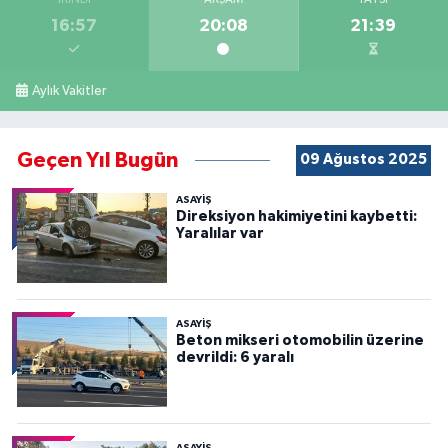
İKINDI
AKŞAM
YATSI
16:57
20:08
21:39
Aylık Vakitler
Geçen Yıl Bugün
09 Ağustos 2025
ASAYİŞ
Direksiyon hakimiyetini kaybetti:
Yaralılar var
ASAYİŞ
Beton mikseri otomobilin üzerine
devrildi: 6 yaralı
ASAYİŞ