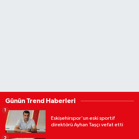
Günün Trend Haberleri
1
Eskişehirspor'un eski sportif
direktörü Ayhan Taşçı vefat etti
2