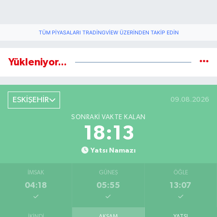
TÜM PIYASALARI TRADINGVIEW ÜZERINDEN TAKIP EDIN
Yükleniyor...
ESKİŞEHİR
09.08.2026
SONRAKI VAKTE KALAN
18:12
Yatsı Namazı
İMSAK
GÜNEŞ
ÖĞLE
04:18
05:55
13:07