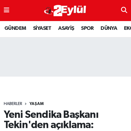
ASAYİŞ
Nöbetçi Eczaneler
GÜNDEM
SİYASET
ASAYİŞ
SPOR
DÜNYA
EK
DÜNYA
Hava Durumu
EKONOMİ
Eskişehir Namaz Vakitleri
GÜNDEM
Trafik Durumu
RESMİ İLAN
Puan Durumu ve Fikstür
SİYASET
Tüm Manşetler
HABERLER
YAŞAM
SPOR
Son Dakika Haberleri
Yeni Sendika Başkanı
Tekin'den açıklama:
YAŞAM
Haber Arşivi