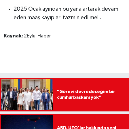
2025 Ocak ayından bu yana artarak devam
eden maaş kayıpları tazmin edilmeli.
Kaynak:
2Eylül Haber
"Görevi devredeceğim bir
cumhurbaşkanı yok"
ABD, UFO'lar hakkında yeni