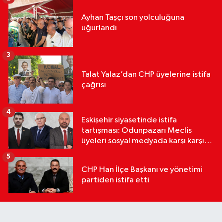
Ayhan Taşçı son yolculuğuna
uğurlandı
3
Talat Yalaz’dan CHP üyelerine istifa
çağrısı
4
Eskişehir siyasetinde istifa
tartışması: Odunpazarı Meclis
üyeleri sosyal medyada karşı karşıya
geldi
5
CHP Han İlçe Başkanı ve yönetimi
partiden istifa etti