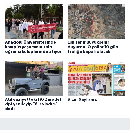
Anadolu Üniversitesinde
Eskişehir Büyükşehir
kampüs yaşamının kalbi
duyurdu: O yollar 10 gün
öğrenci kulüplerinde atıyor
trafiğe kapalı olacak
Atıl vaziyetteki 1972 model
Sizin Sayfanız
cipi yenileyip "6. evladım"
dedi