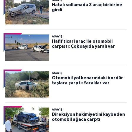
Hatalı sollamada 3 araç birbirine
girdi
ASAYİŞ
Hafif ticari araç ile otomobil
çarpıştı: Çok sayıda yaralı var
ASAYİŞ
Otomobil yol kenarındaki bordür
taşlara çarptı: Yaralılar var
ASAYİŞ
Direksiyon hakimiyetini kaybeden
otomobil ağaca çarptı