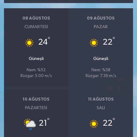
08 AĞUSTOS
09 AĞUSTOS
CUMARTESI
PAZAR
°
°
24
22
Güneşli
Güneşli
Nem: %52
Nem: %58
Rüzgar: 5.00 m/s
Rüzgar: 7.39 m/s
10 AĞUSTOS
11 AĞUSTOS
PAZARTESI
SALI
°
°
21
22