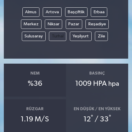
Almus
Artova
Başçiftlik
Erbaa
Merkez
Niksar
Pazar
Reşadiye
Sulusaray
Turhal
Yeşilyurt
Zile
NEM
BASINÇ
%36
1009 HPA
hpa
RÜZGAR
EN DÜŞÜK / EN YÜKSEK
°
°
1.19 M/S
12
/ 33