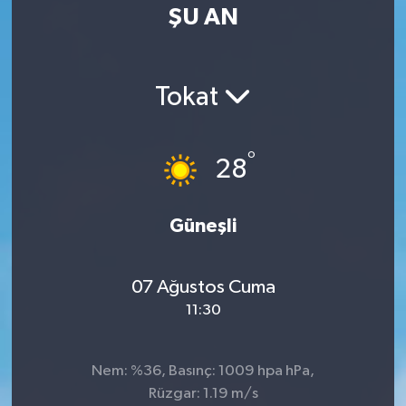
ŞU AN
Tokat
°
28
Güneşli
07 Ağustos Cuma
11:30
Nem: %36, Basınç: 1009 hpa hPa,
Rüzgar: 1.19 m/s