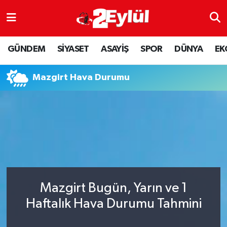
ASAYİŞ
Nöbetçi Eczaneler
GÜNDEM
SİYASET
ASAYİŞ
SPOR
DÜNYA
EK
DÜNYA
Hava Durumu
Mazgirt Hava Durumu
EKONOMİ
Eskişehir Namaz Vakitleri
GÜNDEM
Trafik Durumu
RESMİ İLAN
Puan Durumu ve Fikstür
SİYASET
Tüm Manşetler
Mazgirt Bugün, Yarın ve 1
SPOR
Son Dakika Haberleri
Haftalık Hava Durumu Tahmini
YAŞAM
Haber Arşivi