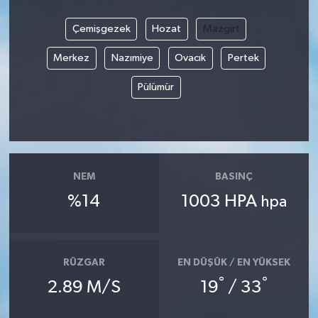
Çemişgezek
Hozat
Mazgirt
Merkez
Nazımiye
Ovacık
Pertek
Pülümür
NEM
BASINÇ
%14
1003 HPA
hpa
RÜZGAR
EN DÜŞÜK / EN YÜKSEK
°
°
2.89 M/S
19
/ 33