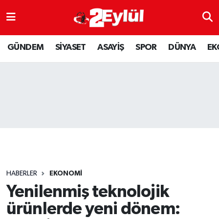
ASAYİŞ
Nöbetçi Eczaneler
GÜNDEM
SİYASET
ASAYİŞ
SPOR
DÜNYA
EK
DÜNYA
Hava Durumu
EKONOMİ
Eskişehir Namaz Vakitleri
GÜNDEM
Trafik Durumu
RESMİ İLAN
Puan Durumu ve Fikstür
SİYASET
Tüm Manşetler
HABERLER
EKONOMİ
SPOR
Son Dakika Haberleri
Yenilenmiş teknolojik
ürünlerde yeni dönem:
YAŞAM
Haber Arşivi