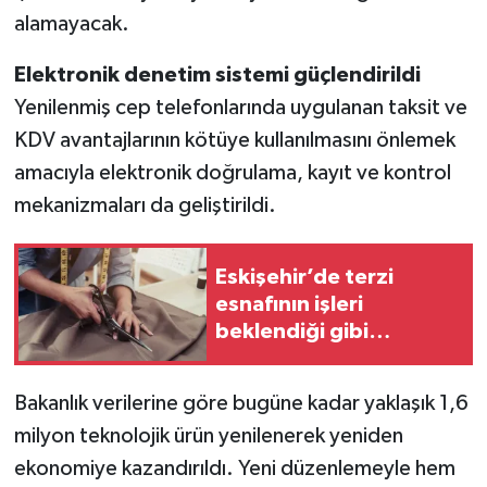
alamayacak.
Elektronik denetim sistemi güçlendirildi
Yenilenmiş cep telefonlarında uygulanan taksit ve
KDV avantajlarının kötüye kullanılmasını önlemek
amacıyla elektronik doğrulama, kayıt ve kontrol
mekanizmaları da geliştirildi.
Eskişehir’de terzi
esnafının işleri
beklendiği gibi
gitmedi: “Barometre şu
anda çok eksileri
Bakanlık verilerine göre bugüne kadar yaklaşık 1,6
gösteriyor”
milyon teknolojik ürün yenilenerek yeniden
ekonomiye kazandırıldı. Yeni düzenlemeyle hem