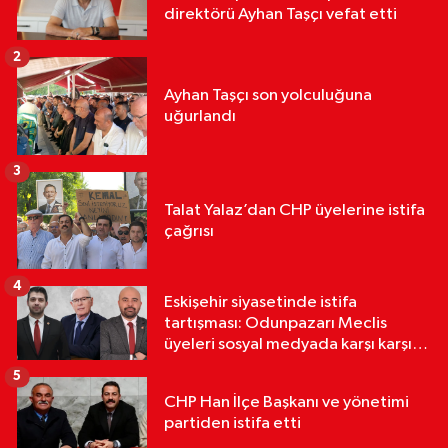
direktörü Ayhan Taşçı vefat etti
2
Ayhan Taşçı son yolculuğuna
uğurlandı
3
Talat Yalaz’dan CHP üyelerine istifa
çağrısı
4
Eskişehir siyasetinde istifa
tartışması: Odunpazarı Meclis
üyeleri sosyal medyada karşı karşıya
geldi
5
CHP Han İlçe Başkanı ve yönetimi
partiden istifa etti