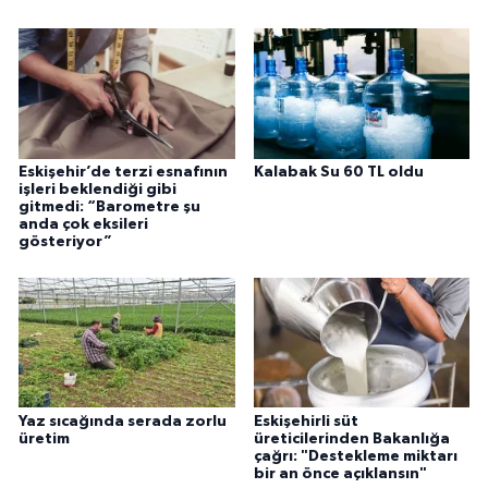
Eskişehir’de terzi esnafının
Kalabak Su 60 TL oldu
işleri beklendiği gibi
gitmedi: “Barometre şu
anda çok eksileri
gösteriyor”
Yaz sıcağında serada zorlu
Eskişehirli süt
üretim
üreticilerinden Bakanlığa
çağrı: "Destekleme miktarı
bir an önce açıklansın"