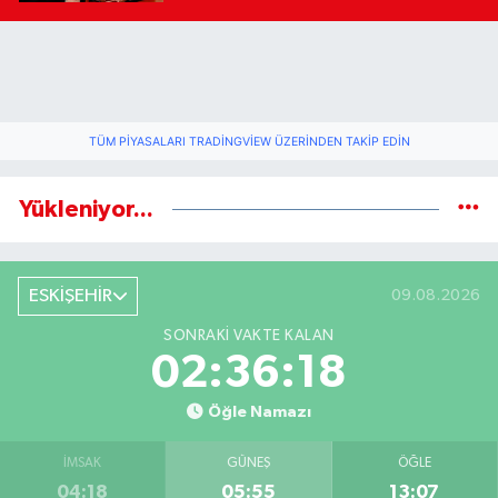
TÜM PIYASALARI TRADINGVIEW ÜZERINDEN TAKIP EDIN
Yükleniyor...
ESKİŞEHİR
09.08.2026
SONRAKI VAKTE KALAN
02:36:17
Öğle Namazı
İMSAK
GÜNEŞ
ÖĞLE
04:18
05:55
13:07