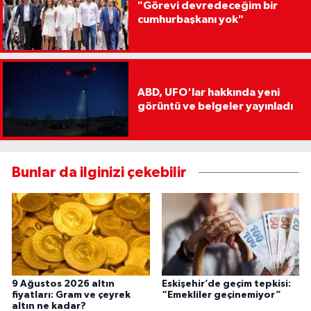
"Görevi devredeceğim bir
cumhurbaşkanı yok"
ABD, UFO'lar hakkında yeni
görüntü ve belgeler yayınladı
Bunlar da ilginizi çekebilir
9 Ağustos 2026 altın
Eskişehir’de geçim tepkisi:
fiyatları: Gram ve çeyrek
“Emekliler geçinemiyor”
altın ne kadar?