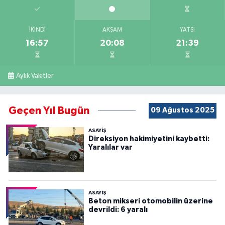
İKINDI
AKŞAM
YATSI
16:57
20:08
21:39
Aylık Vakitler
Geçen Yıl Bugün
09 Ağustos 2025
ASAYİŞ
Direksiyon hakimiyetini kaybetti:
Yaralılar var
ASAYİŞ
Beton mikseri otomobilin üzerine
devrildi: 6 yaralı