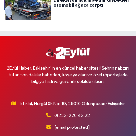
Direksiyon hakimiyetini kaybeden
otomobil ağaca çarptı
2Eylül Haber, Eskişehir’in en güncel haber sitesi! Şehrin nabzını
tutan son dakika haberleri, köşe yazıları ve özel röportajlarla
bilgiye hızlı ve güvenilir şekilde ulaşın.
İstiklal, Nurgül Sk No: 19, 26010 Odunpazarı/Eskişehir
0(222) 226 42 22
[email protected]