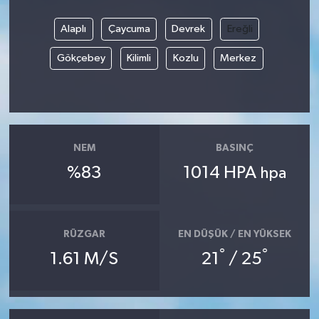
Alaplı
Çaycuma
Devrek
Ereğli
Gökçebey
Kilimli
Kozlu
Merkez
NEM
BASINÇ
%83
1014 HPA
hpa
RÜZGAR
EN DÜŞÜK / EN YÜKSEK
°
°
1.61 M/S
21
/ 25