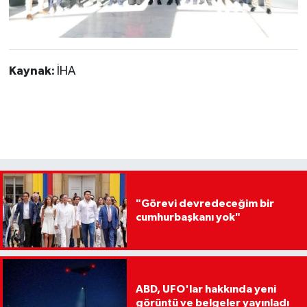
Kaynak:
İHA
"Görevi devredeceğim bir
cumhurbaşkanı yok"
ABD, UFO'lar hakkında yeni
görüntü ve belgeler yayınladı