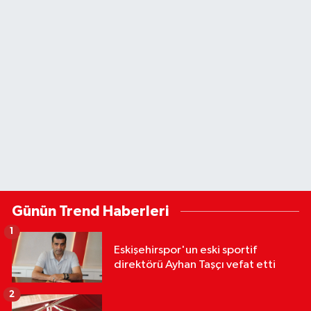
Günün Trend Haberleri
1
Eskişehirspor'un eski sportif
direktörü Ayhan Taşçı vefat etti
2