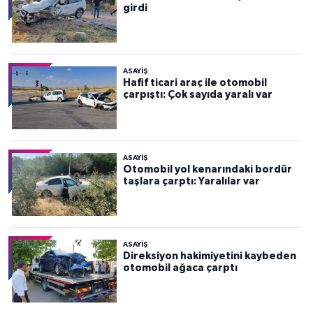
girdi
ASAYİŞ
Hafif ticari araç ile otomobil
çarpıştı: Çok sayıda yaralı var
ASAYİŞ
Otomobil yol kenarındaki bordür
taşlara çarptı: Yaralılar var
ASAYİŞ
Direksiyon hakimiyetini kaybeden
otomobil ağaca çarptı