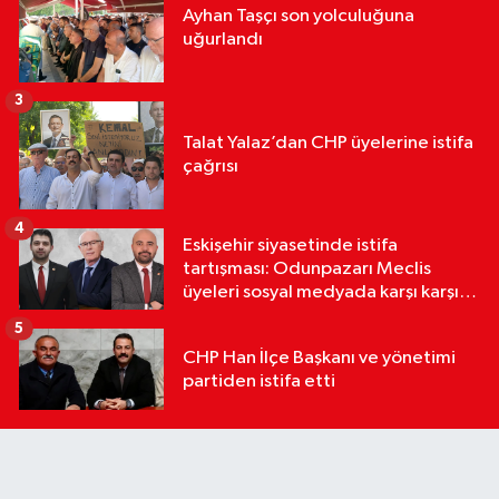
Ayhan Taşçı son yolculuğuna
uğurlandı
3
Talat Yalaz’dan CHP üyelerine istifa
çağrısı
4
Eskişehir siyasetinde istifa
tartışması: Odunpazarı Meclis
üyeleri sosyal medyada karşı karşıya
geldi
5
CHP Han İlçe Başkanı ve yönetimi
partiden istifa etti