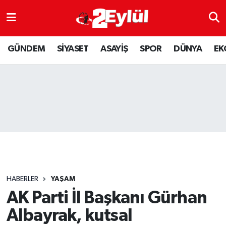
ASAYİŞ
Nöbetçi Eczaneler
GÜNDEM
SİYASET
ASAYİŞ
SPOR
DÜNYA
EK
DÜNYA
Hava Durumu
EKONOMİ
Eskişehir Namaz Vakitleri
GÜNDEM
Trafik Durumu
RESMİ İLAN
Puan Durumu ve Fikstür
SİYASET
Tüm Manşetler
HABERLER
YAŞAM
SPOR
Son Dakika Haberleri
AK Parti İl Başkanı Gürhan
Albayrak, kutsal
YAŞAM
Haber Arşivi