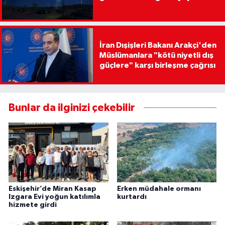
İran Dışişleri Bakanı Arakçi'den
Müslümanlara "kötü niyetli dış
güçlere" karşı birleşme çağrısı
Bunlar da ilginizi çekebilir
Eskişehir’de Miran Kasap
Erken müdahale ormanı
Izgara Evi yoğun katılımla
kurtardı
hizmete girdi