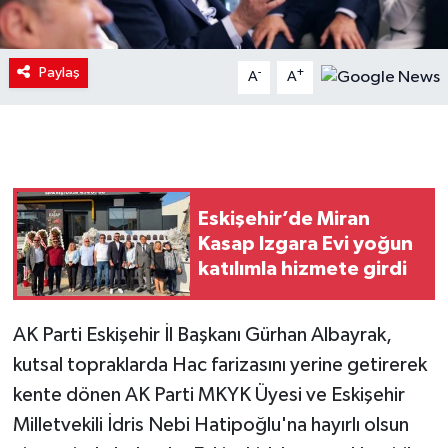
Paylaş
-
+
A
A
Eskişehir’de Miran
Kasap Izgara Evi yoğun
katılımla hizmete girdi
AK Parti Eskişehir İl Başkanı Gürhan Albayrak,
kutsal topraklarda Hac farizasını yerine getirerek
kente dönen AK Parti MKYK Üyesi ve Eskişehir
Milletvekili İdris Nebi Hatipoğlu'na hayırlı olsun