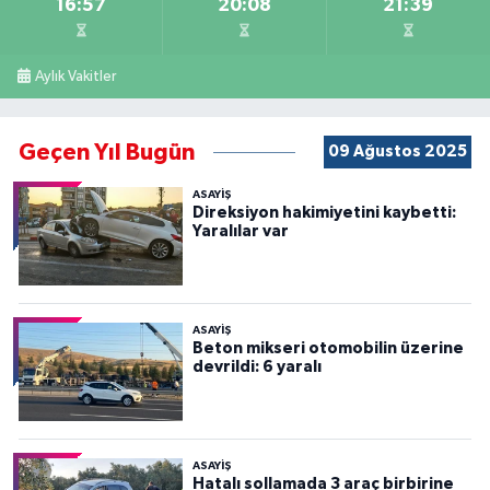
16:57
20:08
21:39
Aylık Vakitler
Geçen Yıl Bugün
09 Ağustos 2025
ASAYİŞ
Direksiyon hakimiyetini kaybetti:
Yaralılar var
ASAYİŞ
Beton mikseri otomobilin üzerine
devrildi: 6 yaralı
ASAYİŞ
Hatalı sollamada 3 araç birbirine