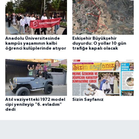
Anadolu Üniversitesinde
Eskişehir Büyükşehir
kampüs yaşamının kalbi
duyurdu: O yollar 10 gün
öğrenci kulüplerinde atıyor
trafiğe kapalı olacak
Atıl vaziyetteki 1972 model
Sizin Sayfanız
cipi yenileyip "6. evladım"
dedi