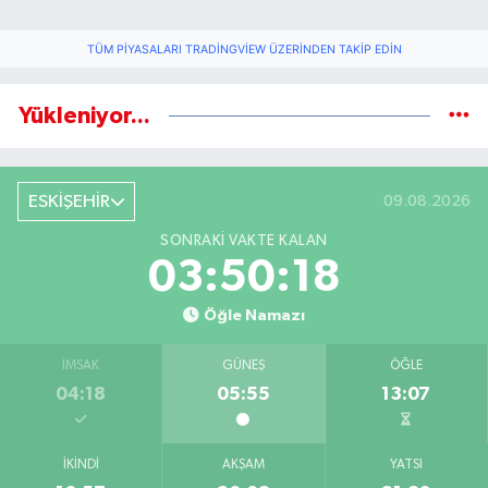
TÜM PIYASALARI TRADINGVIEW ÜZERINDEN TAKIP EDIN
Yükleniyor...
ESKİŞEHİR
09.08.2026
SONRAKI VAKTE KALAN
03:50:18
Öğle Namazı
İMSAK
GÜNEŞ
ÖĞLE
04:18
05:55
13:07
İKINDI
AKŞAM
YATSI