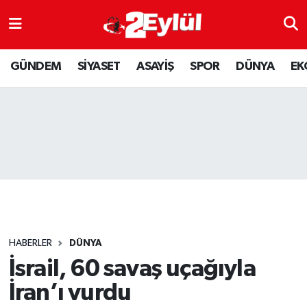
ASAYİŞ
Nöbetçi Eczaneler
GÜNDEM
SİYASET
ASAYİŞ
SPOR
DÜNYA
EK
DÜNYA
Hava Durumu
EKONOMİ
Eskişehir Namaz Vakitleri
GÜNDEM
Trafik Durumu
RESMİ İLAN
Puan Durumu ve Fikstür
SİYASET
Tüm Manşetler
HABERLER
DÜNYA
SPOR
Son Dakika Haberleri
İsrail, 60 savaş uçağıyla
İran’ı vurdu
YAŞAM
Haber Arşivi