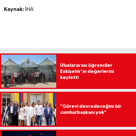
Kaynak:
İHA
Uluslararası öğrenciler
Eskişehir’in değerlerini
keşfetti
"Görevi devredeceğim bir
cumhurbaşkanı yok"