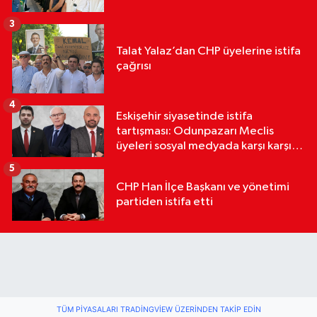
3
Talat Yalaz’dan CHP üyelerine istifa
çağrısı
4
Eskişehir siyasetinde istifa
tartışması: Odunpazarı Meclis
üyeleri sosyal medyada karşı karşıya
geldi
5
CHP Han İlçe Başkanı ve yönetimi
partiden istifa etti
TÜM PIYASALARI TRADINGVIEW ÜZERINDEN TAKIP EDIN