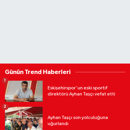
Günün Trend Haberleri
1
Eskişehirspor'un eski sportif
direktörü Ayhan Taşçı vefat etti
2
Ayhan Taşçı son yolculuğuna
uğurlandı