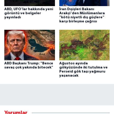
ABD, UFO'lar hakkında yeni
İran Dışişleri Bakanı
görüntü ve belgeler
Arakçi'den Müslümanlara
yayınladı
"kötü niyetli dış güçlere"
karşı birleşme çağrısı
ABD Başkanı Trump: "Bence
Ağustos ayında
savaş çok yakında bitecek"
gökyüzünde iki tutulma ve
Perseid gök taşı yağmuru
yaşanacak
Yorumlar