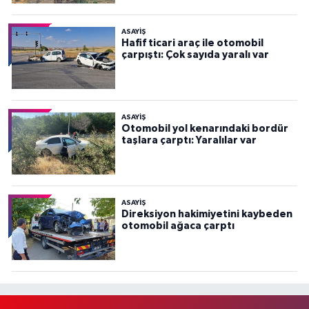
ASAYİŞ
Hafif ticari araç ile otomobil
çarpıştı: Çok sayıda yaralı var
ASAYİŞ
Otomobil yol kenarındaki bordür
taşlara çarptı: Yaralılar var
ASAYİŞ
Direksiyon hakimiyetini kaybeden
otomobil ağaca çarptı