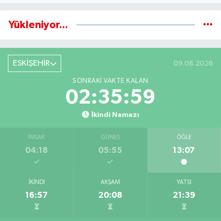
Yükleniyor...
ESKİŞEHİR
09.08.2026
SONRAKI VAKTE KALAN
02:35:58
İkindi Namazı
İMSAK
GÜNEŞ
ÖĞLE
04:18
05:55
13:07
İKINDI
AKŞAM
YATSI
16:57
20:08
21:39