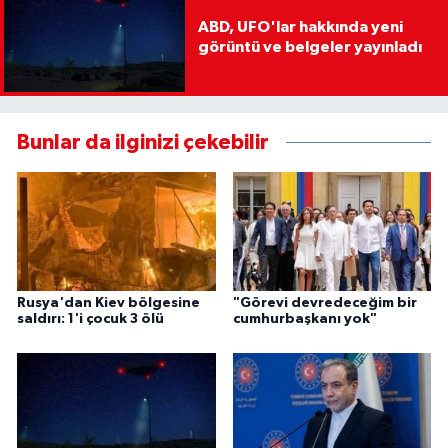
ABD, UFO'lar hakkında yeni
görüntü ve belgeler yayınladı
Bunlar da ilginizi çekebilir
Rusya'dan Kiev bölgesine
"Görevi devredeceğim bir
saldırı: 1'i çocuk 3 ölü
cumhurbaşkanı yok"