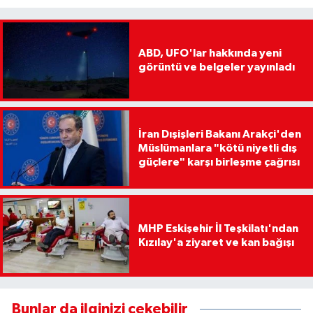
ABD, UFO'lar hakkında yeni
görüntü ve belgeler yayınladı
İran Dışişleri Bakanı Arakçi'den
Müslümanlara "kötü niyetli dış
güçlere" karşı birleşme çağrısı
MHP Eskişehir İl Teşkilatı'ndan
Kızılay'a ziyaret ve kan bağışı
Bunlar da ilginizi çekebilir