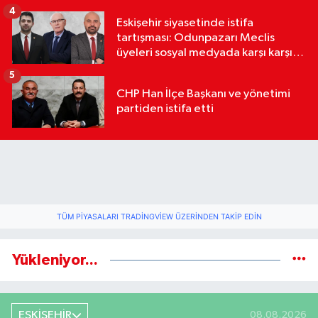
4
Eskişehir siyasetinde istifa
tartışması: Odunpazarı Meclis
üyeleri sosyal medyada karşı karşıya
geldi
5
CHP Han İlçe Başkanı ve yönetimi
partiden istifa etti
TÜM PIYASALARI TRADINGVIEW ÜZERINDEN TAKIP EDIN
Yükleniyor...
ESKİŞEHİR
08.08.2026