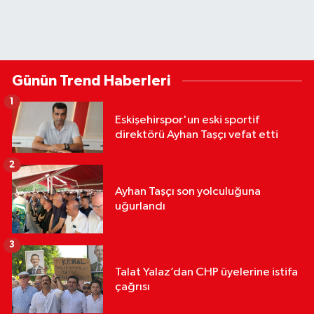
Günün Trend Haberleri
1
Eskişehirspor'un eski sportif
direktörü Ayhan Taşçı vefat etti
2
Ayhan Taşçı son yolculuğuna
uğurlandı
3
Talat Yalaz’dan CHP üyelerine istifa
çağrısı