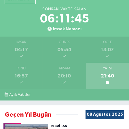
SONRAKI VAKTE KALAN
06:11:45
İmsak Namazı
İMSAK
GÜNEŞ
ÖĞLE
04:17
05:54
13:07
İKINDI
AKŞAM
YATSI
16:57
20:10
21:40
Aylık Vakitler
Geçen Yıl Bugün
08 Ağustos 2025
RESMİ İLAN