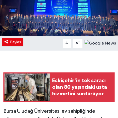
Paylaş
-
+
A
A
Eskişehir'in tek saracı
olan 80 yaşındaki usta
hizmetini sürdürüyor
Bursa Uludağ Üniversitesi ev sahipliğinde